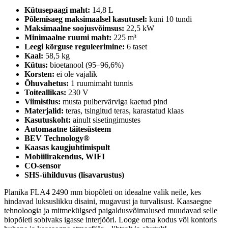
Kütusepaagi maht:
14,8 L
Põlemisaeg maksimaalsel kasutusel:
kuni 10 tundi
Maksimaalne soojusvõimsus:
22,5 kW
Minimaalne ruumi maht:
225 m³
Leegi kõrguse reguleerimine:
6 taset
Kaal:
58,5 kg
Kütus:
bioetanool (95–96,6%)
Korsten:
ei ole vajalik
Õhuvahetus:
1 ruumimaht tunnis
Toiteallikas:
230 V
Viimistlus:
musta pulbervärviga kaetud pind
Materjalid:
teras, tsingitud teras, karastatud klaas
Kasutuskoht:
ainult sisetingimustes
Automaatne täitesüsteem
BEV Technology®
Kaasas kaugjuhtimispult
Mobiilirakendus, WIFI
CO-sensor
SHS-ühilduvus (lisavarustus)
Planika FLA4 2490 mm biopõleti on ideaalne valik neile, kes
hindavad luksuslikku disaini, mugavust ja turvalisust. Kaasaegne
tehnoloogia ja mitmekülgsed paigaldusvõimalused muudavad selle
biopõleti sobivaks igasse interjööri. Looge oma kodus või kontoris