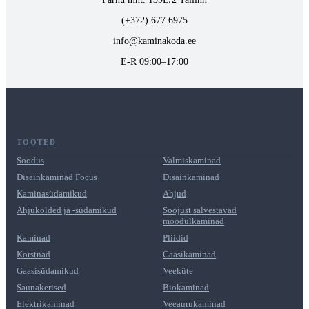
(+372) 677 6975
info@kaminakoda.ee
E-R 09:00–17:00
TOOTED
Soodus
Valmiskaminad
Disainkaminad Focus
Disainkaminad
Kaminasüdamikud
Ahjud
Ahjukolded ja -südamikud
Soojust salvestavad
moodulkaminad
Kaminad
Pliidid
Korstnad
Gaasikaminad
Gaasisüdamikud
Veeküte
Saunakerised
Biokaminad
Elektrikaminad
Veeaurukaminad