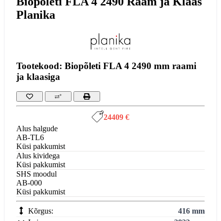
Biopõleti FLA 4 2490 Raam ja Klaas
Planika
Tootekood: Biopõleti FLA 4 2490 mm raami
ja klaasiga
24409 €
Alus halgude
AB-TL6
Küsi pakkumist
Alus kividega
Küsi pakkumist
SHS moodul
AB-000
Küsi pakkumist
Kõrgus:
416 mm