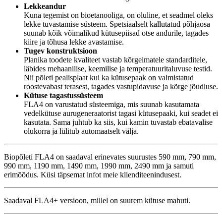
Lekkeandur
Kuna tegemist on bioetanooliga, on oluline, et seadmel oleks
lekke tuvastamise süsteem. Spetsiaalselt kallutatud põhjaosa
suunab kõik võimalikud kütusepiisad otse andurile, tagades
kiire ja tõhusa lekke avastamise.
Tugev konstruktsioon
Planika toodete kvaliteet vastab kõrgeimatele standarditele,
läbides mehaanilise, keemilise ja temperatuuritaluvuse testid.
Nii põleti pealisplaat kui ka kütusepaak on valmistatud
roostevabast terasest, tagades vastupidavuse ja kõrge jõudluse.
Kütuse tagastussüsteem
FLA4 on varustatud süsteemiga, mis suunab kasutamata
vedelkütuse aurugeneraatorist tagasi kütusepaaki, kui seadet ei
kasutata. Sama juhtub ka siis, kui kamin tuvastab ebatavalise
olukorra ja lülitub automaatselt välja.
Biopõleti FLA4 on saadaval erinevates suurustes 590 mm, 790 mm,
990 mm, 1190 mm, 1490 mm, 1990 mm, 2490 mm ja samuti
erimõõdus. Küsi täpsemat infot meie klienditeenindusest.
Saadaval FLA4+ versioon, millel on suurem kütuse mahuti.