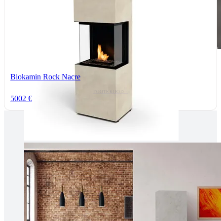
Biokamin Rock Nacre
TOOTEKOOD: -
5002 €
Tallinnas kaminasalong
Pärnu mnt. 139E/2, 11317, Tallinn
(+372) 677 6977
kaminakoda@kaminakoda.ee
E-R 10:00-18:30