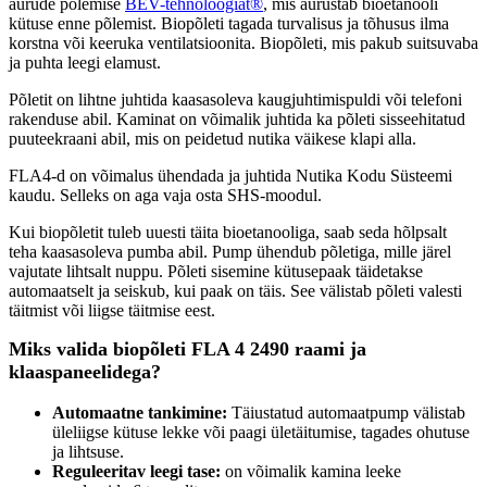
aurude põlemise
BEV-tehnoloogiat®
, mis aurustab bioetanooli
kütuse enne põlemist. Biopõleti tagada turvalisus ja tõhusus ilma
korstna või keeruka ventilatsioonita. Biopõleti, mis pakub suitsuvaba
ja puhta leegi elamust.
Põletit on lihtne juhtida kaasasoleva kaugjuhtimispuldi või telefoni
rakenduse abil. Kaminat on võimalik juhtida ka põleti sisseehitatud
puuteekraani abil, mis on peidetud nutika väikese klapi alla.
FLA4-d on võimalus ühendada ja juhtida Nutika Kodu Süsteemi
kaudu. Selleks on aga vaja osta SHS-moodul.
Kui biopõletit tuleb uuesti täita bioetanooliga, saab seda hõlpsalt
teha kaasasoleva pumba abil. Pump ühendub põletiga, mille järel
vajutate lihtsalt nuppu. Põleti sisemine kütusepaak täidetakse
automaatselt ja seiskub, kui paak on täis. See välistab põleti valesti
täitmist või liigse täitmise eest.
Miks valida biopõleti FLA 4 2490 raami ja
klaaspaneelidega?
Automaatne tankimine:
Täiustatud automaatpump välistab
üleliigse kütuse lekke või paagi ületäitumise, tagades ohutuse
ja lihtsuse.
Reguleeritav leegi tase:
on võimalik kamina leeke