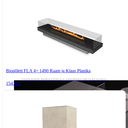
Biopõleti FLA 4+ 1490 Raam ja Klaas Planika
TOOTEKOOD: BIOPÕLETI FLA 4+ 1490 MM RAAMI JA KLAASIGA
15432 €