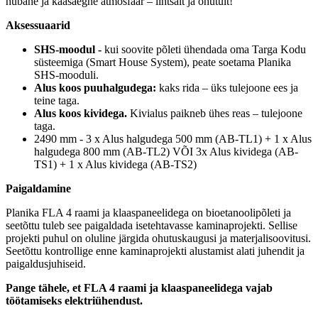
hubane ja kaasaegne atmosfäär – lihtsalt ja ohutult!
Aksessuaarid
SHS-moodul -
kui soovite põleti ühendada oma Targa Kodu
süsteemiga (Smart House System), peate soetama Planika
SHS-mooduli.
Alus koos puuhalgudega:
kaks rida – üks tulejoone ees ja
teine taga.
Alus koos kividega.
Kivialus paikneb ühes reas – tulejoone
taga.
2490 mm - 3 x Alus halgudega 500 mm (AB-TL1) + 1 x Alus
halgudega 800 mm (AB-TL2) VÕI 3x Alus kividega (AB-
TS1) + 1 x Alus kividega (AB-TS2)
Paigaldamine
Planika FLA 4 raami ja klaaspaneelidega on bioetanoolipõleti ja
seetõttu tuleb see paigaldada isetehtavasse kaminaprojekti. Sellise
projekti puhul on oluline järgida ohutuskaugusi ja materjalisoovitusi.
Seetõttu kontrollige enne kaminaprojekti alustamist alati juhendit ja
paigaldusjuhiseid.
Pange tähele, et FLA 4 raami ja klaaspaneelidega vajab
töötamiseks elektriühendust.