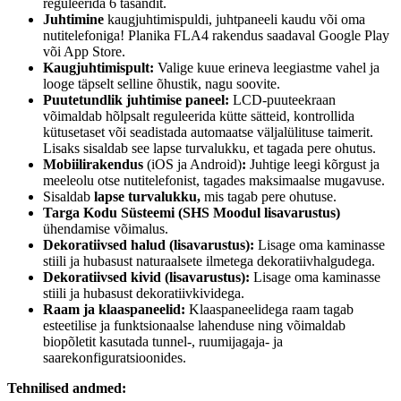
reguleerida 6 tasandit.
Juhtimine
kaugjuhtimispuldi, juhtpaneeli kaudu või oma
nutitelefoniga! Planika FLA4 rakendus saadaval Google Play
või App Store.
Kaugjuhtimispult:
Valige kuue erineva leegiastme vahel ja
looge täpselt selline õhustik, nagu soovite.
Puutetundlik juhtimise paneel:
LCD-puuteekraan
võimaldab hõlpsalt reguleerida kütte sätteid, kontrollida
kütusetaset või seadistada automaatse väljalülituse taimerit.
Lisaks sisaldab see lapse turvalukku, et tagada pere ohutus.
Mobiilirakendus
(iOS ja Android)
:
Juhtige leegi kõrgust ja
meeleolu otse nutitelefonist, tagades maksimaalse mugavuse.
Sisaldab
lapse turvalukku,
mis tagab pere ohutuse.
Targa Kodu Süsteemi (SHS Moodul lisavarustus)
ühendamise võimalus.
Dekoratiivsed halud (lisavarustus):
Lisage oma kaminasse
stiili ja hubasust naturaalsete ilmetega dekoratiivhalgudega.
Dekoratiivsed kivid (lisavarustus):
Lisage oma kaminasse
stiili ja hubasust dekoratiivkividega.
Raam ja klaaspaneelid:
Klaaspaneelidega raam tagab
esteetilise ja funktsionaalse lahenduse ning võimaldab
biopõletit kasutada tunnel-, ruumijagaja- ja
saarekonfiguratsioonides.
Tehnilised andmed: