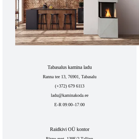
Tartus kivi töötlemine
Tähe 127E, Tartu
(+372) 747 7107
vaino@raidkivi.ee
E-R 09:00–17:00
Tabasalus kamina ladu
Ranna tee 13, 76901, Tabasalu
(+372) 679 6113
ladu@kaminakoda.ee
E-R 09:00–17:00
Raidkivi OÜ kontor
Pärnu mnt. 139E/2 Tallinn