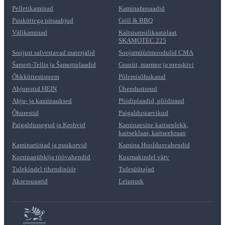
Pelletikaminad
Kaminafassaadid
Puuküttega pitsaahjud
Grill & BBQ
Välikaminad
Kaltsiumsilikaatplaat
SKAMOTEC 225
Soojust salvestavad materjalid
Soojamüürimoodulid CMA
Šamott-Tellis ja Šamottplaadid
Graniit, marmor ja presskivi
Õhkküttesüsteem
Põlemisõhukanal
Ahjupotid HEIN
Ühendustorud
Ahju- ja kaminauksed
Pliidiplaadid, pliidiraud
Õhurestid
Paigaldustarvikud
Paigaldussegud ja Krohvid
Kaminaesine kaitseplekk,
kaitseklaas, kaitseekraan
Kaminariistad ja puukorvid
Kamina Hooldusvahendid
Korstnapühkija töövahendid
Kuumakindel värv
Tulekindel tihendinöör
Tulesüütajad
Aksessuaarid
Leiunurk