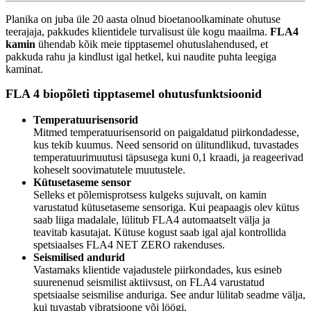
Planika on juba üle 20 aasta olnud bioetanoolkaminate ohutuse
teerajaja, pakkudes klientidele turvalisust üle kogu maailma.
FLA4
kamin
ühendab kõik meie tipptasemel ohutuslahendused, et
pakkuda rahu ja kindlust igal hetkel, kui naudite puhta leegiga
kaminat.
FLA 4 biopõleti tipptasemel ohutusfunktsioonid
Temperatuurisensorid
Mitmed temperatuurisensorid on paigaldatud piirkondadesse,
kus tekib kuumus. Need sensorid on ülitundlikud, tuvastades
temperatuurimuutusi täpsusega kuni 0,1 kraadi, ja reageerivad
koheselt soovimatutele muutustele.
Kütusetaseme sensor
Selleks et põlemisprotsess kulgeks sujuvalt, on kamin
varustatud kütusetaseme sensoriga. Kui peapaagis olev kütus
saab liiga madalale, lülitub FLA4 automaatselt välja ja
teavitab kasutajat. Kütuse kogust saab igal ajal kontrollida
spetsiaalses FLA4 NET ZERO rakenduses.
Seismilised andurid
Vastamaks klientide vajadustele piirkondades, kus esineb
suurenenud seismilist aktiivsust, on FLA4 varustatud
spetsiaalse seismilise anduriga. See andur lülitab seadme välja,
kui tuvastab vibratsioone või löögi.