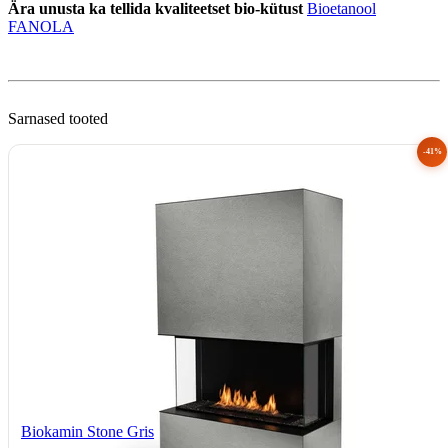
Ära unusta ka tellida kvaliteetset bio-kütust
Bioetanool
FANOLA
Sarnased tooted
-41%
Biokamin Stone Gris