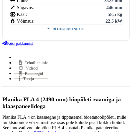
Laius:
2822 mm
Sügavus:
446 mm
Kaal:
58,5 kg
Võimsus:
22,5 kW
ROHKEM INFOT
Suitsutoru ühendus:
Ei vaja
Klaasi kuju:
Avatud
Küsi pakkumist
Uks avaneb:
Avatud
Kütus:
Bio
Lisainfo
Tehniline info
Garantii:
2 aastat
Videod
VÄHEM INFOT
Kataloogid
Tootja
Planika FLA 4 (2490 mm) biopõleti raamiga ja
klaaspaneelidega
Planika FLA 4 on kaasaegne ja tipptasemel bioetanoolipõleti, mille
funktsioonide või viimistluse osas pole kulude pealt kokku hoitud.
See innovatiivne biopõleti FLA 4 kasutab Planika patenteeritud