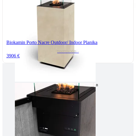
Biokamin Porto Nacre Outdoor/ Indoor Planika
TOOTEKOOD: -
3906 €
Tallinnas kaminasalong
Pärnu mnt. 139E/2, 11317, Tallinn
(+372) 677 6977
kaminakoda@kaminakoda.ee
E-R 10:00-18:30