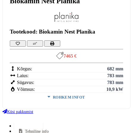
Biokamin Nest Planika
Tootekood: Biokamin Nest Planika
7465 €
Kõrgus:
682 mm
Laius:
783 mm
Sügavus:
783 mm
Võimsus:
10,9 kW
ROHKEM INFOT
Suitsutoru ühendus:
Ei vaja
Klaasi kuju:
Avatud
Küsi pakkumist
Uks avaneb:
Avatud
Kütus:
Bio
Lisainfo
Tehniline info
Garantii:
2 aastat