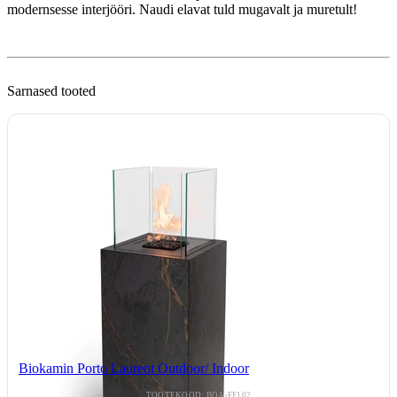
modernsesse interjööri. Naudi elavat tuld mugavalt ja muretult!
Sarnased tooted
Biokamin Porto Laurent Outdoor/ Indoor
TOOTEKOOD: BOA-FF102