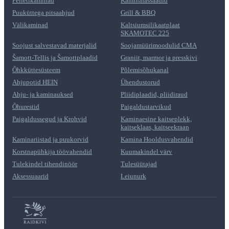
Pelletikaminad
Kaminafassaadid
Puuküttega pitsaahjud
Grill & BBQ
Välikaminad
Kaltsiumsilikaatplaat
SKAMOTEC 225
Soojust salvestavad materjalid
Soojamüürimoodulid CMA
Šamott-Tellis ja Šamottplaadid
Graniit, marmor ja presskivi
Õhkküttesüsteem
Põlemisõhukanal
Ahjupotid HEIN
Ühendustorud
Ahju- ja kaminauksed
Pliidiplaadid, pliidiraud
Õhurestid
Paigaldustarvikud
Paigaldussegud ja Krohvid
Kaminaesine kaitseplekk,
kaitseklaas, kaitseekraan
Kaminariistad ja puukorvid
Kamina Hooldusvahendid
Korstnapühkija töövahendid
Kuumakindel värv
Tulekindel tihendinöör
Tulesüütajad
Aksessuaarid
Leiunurk