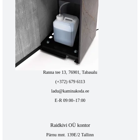
Tartus kivi töötlemine
Tähe 127E, Tartu
(+372) 747 7107
vaino@raidkivi.ee
E-R 09:00–17:00
Tabasalus kamina ladu
Ranna tee 13, 76901, Tabasalu
(+372) 679 6113
ladu@kaminakoda.ee
E-R 09:00–17:00
Raidkivi OÜ kontor
Pärnu mnt. 139E/2 Tallinn