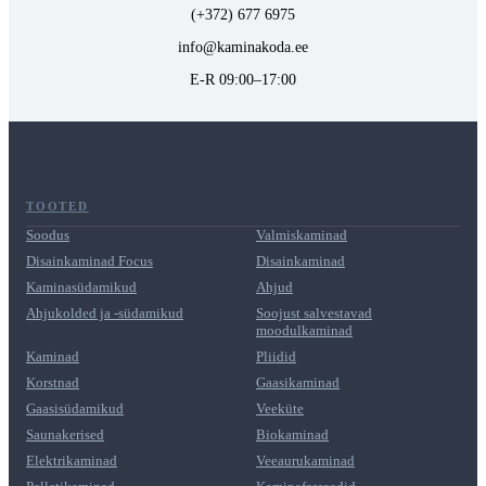
(+372) 677 6975
info@kaminakoda.ee
E-R 09:00–17:00
TOOTED
Soodus
Valmiskaminad
Disainkaminad Focus
Disainkaminad
Kaminasüdamikud
Ahjud
Ahjukolded ja -südamikud
Soojust salvestavad
moodulkaminad
Kaminad
Pliidid
Korstnad
Gaasikaminad
Gaasisüdamikud
Veeküte
Saunakerised
Biokaminad
Elektrikaminad
Veeaurukaminad