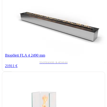
Biopõleti FLA 4 2490 mm
TOOTEKOOD: B-4F249-00
21911 €