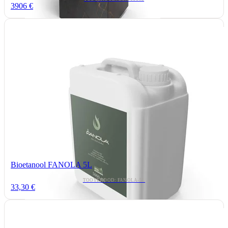
3906 €
Bioetanool FANOLA 5L
TOOTEKOOD: FANOLA-5L
33,30 €