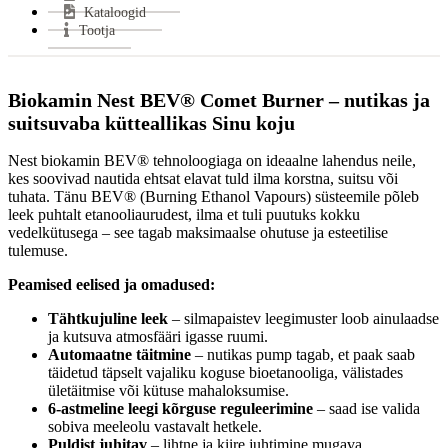
Kataloogid
VÄHEM INFOT
Tootja
Biokamin Nest BEV® Comet Burner – nutikas ja
suitsuvaba kütteallikas Sinu koju
Nest biokamin BEV® tehnoloogiaga on ideaalne lahendus neile,
kes soovivad nautida ehtsat elavat tuld ilma korstna, suitsu või
tuhata. Tänu BEV® (Burning Ethanol Vapours) süsteemile põleb
leek puhtalt etanooliaurudest, ilma et tuli puutuks kokku
vedelkütusega – see tagab maksimaalse ohutuse ja esteetilise
tulemuse.
Peamised eelised ja omadused:
Tähtkujuline leek
– silmapaistev leegimuster loob ainulaadse
ja kutsuva atmosfääri igasse ruumi.
Automaatne täitmine
– nutikas pump tagab, et paak saab
täidetud täpselt vajaliku koguse bioetanooliga, välistades
ületäitmise või kütuse mahaloksumise.
6-astmeline leegi kõrguse reguleerimine
– saad ise valida
sobiva meeleolu vastavalt hetkele.
Puldist juhitav
– lihtne ja kiire juhtimine mugava