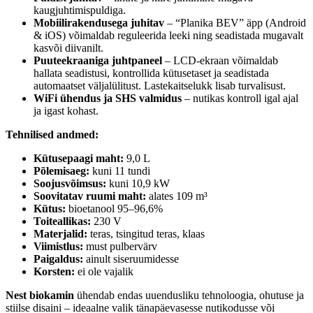
kaugjuhtimispuldiga.
Mobiilirakendusega juhitav
– “Planika BEV” äpp (Android
& iOS) võimaldab reguleerida leeki ning seadistada mugavalt
kasvõi diivanilt.
Puuteekraaniga juhtpaneel
– LCD-ekraan võimaldab
hallata seadistusi, kontrollida kütusetaset ja seadistada
automaatset väljalülitust. Lastekaitselukk lisab turvalisust.
WiFi ühendus ja SHS valmidus
– nutikas kontroll igal ajal
ja igast kohast.
Tehnilised andmed:
Kütusepaagi maht:
9,0 L
Põlemisaeg:
kuni 11 tundi
Soojusvõimsus:
kuni 10,9 kW
Soovitatav ruumi maht:
alates 109 m³
Kütus:
bioetanool 95–96,6%
Toiteallikas:
230 V
Materjalid:
teras, tsingitud teras, klaas
Viimistlus:
must pulbervärv
Paigaldus:
ainult siseruumidesse
Korsten:
ei ole vajalik
Nest biokamin
ühendab endas uuendusliku tehnoloogia, ohutuse ja
stiilse disaini – ideaalne valik tänapäevasesse nutikodusse või