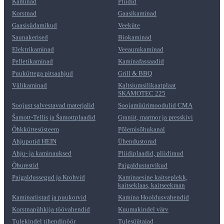
Kaminad
Pliidid
Korstnad
Gaasikaminad
Gaasisüdamikud
Veeküte
Saunakerised
Biokaminad
Elektrikaminad
Veeaurukaminad
Pelletikaminad
Kaminafassaadid
Puuküttega pitsaahjud
Grill & BBQ
Välikaminad
Kaltsiumsilikaatplaat
SKAMOTEC 225
Soojust salvestavad materjalid
Soojamüürimoodulid CMA
Šamott-Tellis ja Šamottplaadid
Graniit, marmor ja presskivi
Õhkküttesüsteem
Põlemisõhukanal
Ahjupotid HEIN
Ühendustorud
Ahju- ja kaminauksed
Pliidiplaadid, pliidiraud
Õhurestid
Paigaldustarvikud
Paigaldussegud ja Krohvid
Kaminaesine kaitseplekk,
kaitseklaas, kaitseekraan
Kaminariistad ja puukorvid
Kamina Hooldusvahendid
Korstnapühkija töövahendid
Kuumakindel värv
Tulekindel tihendinöör
Tulesüütajad