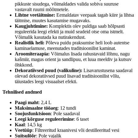
pikkuste sisudega, võimaldades valida sobiva suuruse
vastavalt ruumi mõõtmetele.
Lihtne veetäitmine:
Eemaldatav veepaak tagab kiire ja lihtsa
täitmise, muutes kasutamise mugavaks.
Kaugjuhtimine:
Komplektis olev puldiga saab hõlpsasti
reguleerida leegi efekti ja muid seadeid otse oma istmelt.
Võimalik kasutada ka nutirakendust.
Realistlik heli:
Põleva puidu praksumise heli loob autentse
kaminaelamuse, meenutades traditsioonilist kaminat.
Aroomiteraapia:
Võimalus lisada rahustavaid lõhnu, nagu
kašmiir, magus orient ja sandlipuu, et luua meeldiv ja kutsuv
õhkkond.
Dekoratiivsed puud (valikuline):
Lisavarustusena saadaval
olevad dekoratiivsed puud lisavad traditsioonilist võlu,
täiustades leegi visuaalset efekti.
Tehnilised andmed
Paagi maht
: 2,4 L
Maksimaalne tööaeg
: 12 tundi
Soojusfunktsioon
: Pole saadaval
Leegi kõrguse reguleerimine
: 6 taset
Kaal
: 14,5 kg
Veetüüp
: Filtreeritud kraanivesi või destilleeritud vesi
Suitsulõõr
: Pole vajalik