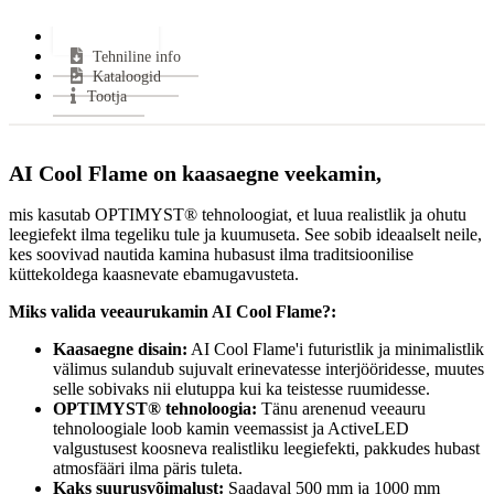
Uks avaneb:
Avatud
Garantii:
2 aastat
Lisainfo
Tehniline info
VÄHEM INFOT
Kataloogid
Tootja
AI Cool Flame on kaasaegne veekamin,
mis kasutab OPTIMYST® tehnoloogiat, et luua realistlik ja ohutu
leegiefekt ilma tegeliku tule ja kuumuseta. See sobib ideaalselt neile,
kes soovivad nautida kamina hubasust ilma traditsioonilise
küttekoldega kaasnevate ebamugavusteta.
Miks valida veeaurukamin AI Cool Flame?:
Kaasaegne disain:
AI Cool Flame'i futuristlik ja minimalistlik
välimus sulandub sujuvalt erinevatesse interjööridesse, muutes
selle sobivaks nii elutuppa kui ka teistesse ruumidesse.
OPTIMYST® tehnoloogia:
Tänu arenenud veeauru
tehnoloogiale loob kamin veemassist ja ActiveLED
valgustusest koosneva realistliku leegiefekti, pakkudes hubast
atmosfääri ilma päris tuleta.
Kaks suurusvõimalust:
Saadaval 500 mm ja 1000 mm