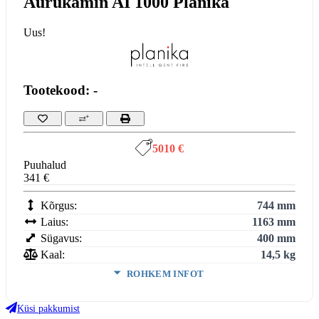
Aurukamin AI 1000 Planika
Uus!
Tootekood: -
5010 €
Puuhalud
341 €
Kõrgus:
744 mm
Laius:
1163 mm
Sügavus:
400 mm
Kaal:
14,5 kg
ROHKEM INFOT
Suitsutoru ühendus:
Ei vaja
Klaasi kuju:
Avatud
Küsi pakkumist