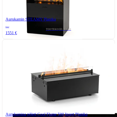
Aurukamin STEAMY Planika
Uus!
TOOTEKOOD: V-S-00
1551 €
Aurukamina põleti Cool Flame 500 Insert Planika