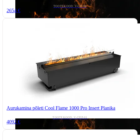
TOOTEKOOD: V-CFI-00
2654 €
Aurukamina põleti Cool Flame 1000 Pro Insert Planika
TOOTEKOOD: V-CFIP-01
4092 €