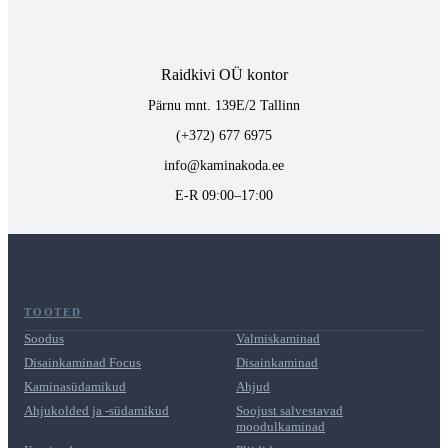
Raidkivi OÜ kontor
Pärnu mnt. 139E/2 Tallinn
(+372) 677 6975
info@kaminakoda.ee
E-R 09:00–17:00
TOOTED
Soodus
Valmiskaminad
Disainkaminad Focus
Disainkaminad
Kaminasüdamikud
Ahjud
Ahjukolded ja -südamikud
Soojust salvestavad
moodulkaminad