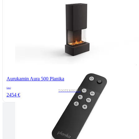
Aurukamin Aura 500 Planika
Uus!
TOOTEKOOD: -
2454 €
Tallinnas kaminasalong
Pärnu mnt. 139E/2, 11317, Tallinn
(+372) 677 6977