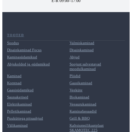
E-R 09:00–17:00
TOOTED
Soodus
Valmiskaminad
Disainkaminad Focus
Disainkaminad
Kaminasüdamikud
Ahjud
Ahjukolded ja -südamikud
Soojust salvestavad
moodulkaminad
Kaminad
Pliidid
Korstnad
Gaasikaminad
Gaasisüdamikud
Veeküte
Saunakerised
Biokaminad
Elektrikaminad
Veeaurukaminad
Pelletikaminad
Kaminafassaadid
Puuküttega pitsaahjud
Grill & BBQ
Välikaminad
Kaltsiumsilikaatplaat
SKAMOTEC 225