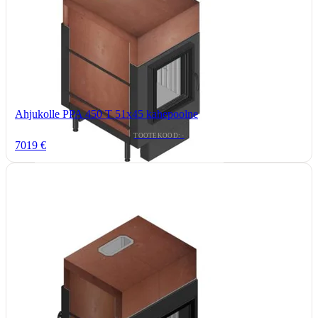
Ahjukolle PPA 450 T 51x45 kahepoolne
TOOTEKOOD: -
7019 €