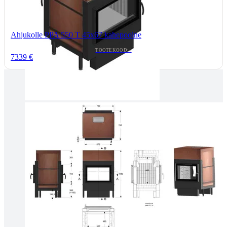
Ahjukolle PPA 550 T 45x67 kahepoolne
TOOTEKOOD: -
7339 €
Tallinnas kaminasalong
Pärnu mnt. 139E/2, 11317, Tallinn
(+372) 677 6977
kaminakoda@kaminakoda.ee
E-R 10:00-18:30
Tartus kivi töötlemine
Tähe 127E, Tartu
(+372) 747 7107