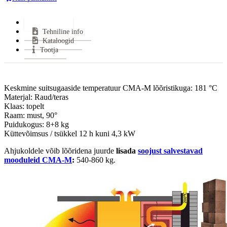
Kasutegur:
83.4 %
Keskmine puidu tarbimine:
7,6 kg/h
Lisainfo
Tehniline info
Suitsugaaside voolumaht:
26,18 g/s
Kataloogid
Keskmine suitsugaaside temperatuur:
550 °C
Tootja
Miinimum tõmme:
12 Pa
CO tase (13% O2):
0.1 %
Suitsutoru ühendus:
Pealt, Tagant või Küljelt
Keskmine suitsugaaside temperatuur CMA-M lõõristikuga: 181 °C
Klaasi kuju:
Kahepoolne
Materjal: Raud/teras
Uks avaneb:
Küljele
Klaas: topelt
Kütus:
Puu
Raam: must, 90°
Puidukogus: 8+8 kg
Soojasalvestus element:
Jah
Küttevõimsus / tsükkel 12 h kuni 4,3 kW
Vastab
CE, ECODESIGN, BImSchV2.Stufe, 15a
normidele:
2015, EN 13229
Ahjukoldele võib lõõridena juurde
lisada
soojust salvestavad
Garantii:
2 aastat
mooduleid CMA-M
:
540-860 kg.
Energiaklass:
VÄHEM INFOT