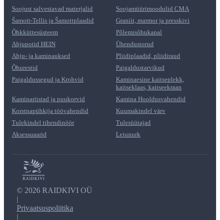
Soojust salvestavad materjalid
Soojamüürimoodulid CMA
Šamott-Tellis ja Šamottplaadid
Graniit, marmor ja presskivi
Õhkküttesüsteem
Põlemisõhukanal
Ahjupotid HEIN
Ühendustorud
Ahju- ja kaminauksed
Pliidiplaadid, pliidiraud
Õhurestid
Paigaldustarvikud
Paigaldussegud ja Krohvid
Kaminaesine kaitseplekk,
kaitseklaas, kaitseekraan
Kaminariistad ja puukorvid
Kamina Hooldusvahendid
Korstnapühkija töövahendid
Kuumakindel värv
Tulekindel tihendinöör
Tulesüütajad
Aksessuaarid
Leiunurk
©
2026 RAIDKIVI OÜ
|
Privaatsuspoliitika
|