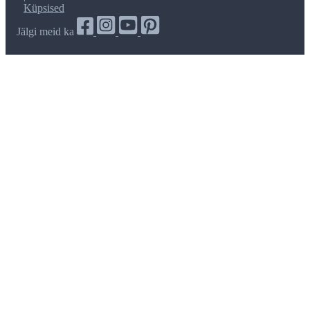
Küpsised
Jälgi meid ka