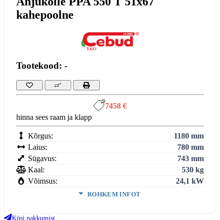
Ahjukolle PPA 550 T 51x67
kahepoolne
Tootekood: -
7458 €
hinna sees raam ja klapp
Kõrgus:
1180 mm
Laius:
780 mm
Sügavus:
743 mm
Kaal:
530 kg
Võimsus:
24,1 kW
ROHKEM INFOT
Ukse kõrgus:
513 mm
Ukse laius:
673 mm
Küsi pakkumist