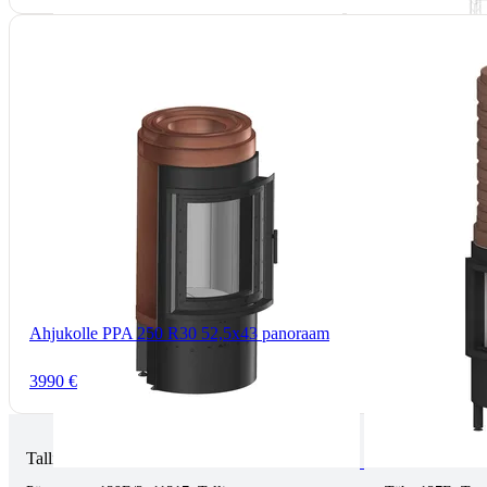
Ahjukolle PPA 250 R30 52,5x43 panoraam
3990 €
Tallinnas kaminasalong
Tartus kivi töö