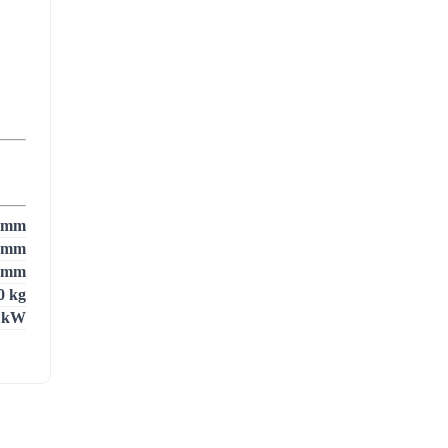
 mm
 mm
 mm
0 kg
 kW
 mm
 mm
.1 %
kg/h