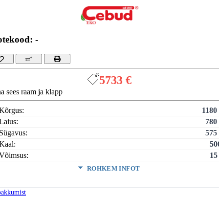
tekood: -
5733 €
a sees raam ja klapp
Kõrgus:
1180
Laius:
780
Sügavus:
575
Kaal:
50
Võimsus:
15
ROHKEM INFOT
e kõrgus:
515
 laius:
673
pakkumist
utegur:
83
kmine puidu tarbimine:
4.8 