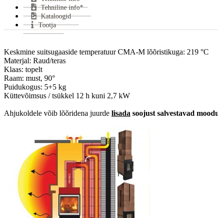
Kes
Tehniline info*
Kataloogid
Mii
Tootja
CO 
Sui
Klaa
Keskmine suitsugaaside temperatuur CMA-M lõõristikuga: 219 °C

Materjal: Raud/teras

Uks
Klaas: topelt

Küt
Raam: must, 90°

Sooj
Puidukogus: 5+5 kg

Küttevõimsus / tsükkel 12 h kuni 2,7 kW

Vas
nor
Ahjukoldele võib lõõridena juurde 
lisada
soojust salvestavad moo
Gara
Ener