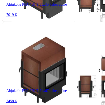
Ahjukolle PPA 450 T 51x45 kahepoolne
7019 €
Ahjukolle PPA 550 T 51x67 kahepoolne
7458 €