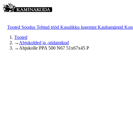
Tooted
Soodus
Tehtud tööd
Kasulikku lugemist
Kaubamärgid
Kon
Tooted
→
Ahjukolded ja -südamikud
→
Ahjukolle PPA 500 N67 51x67x45 P