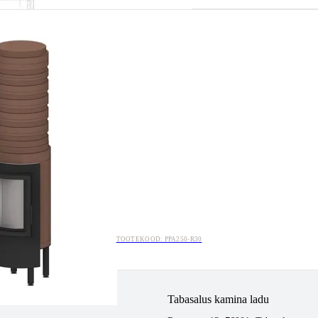
TOOTEKOOD: PPA250-R30
tlemine
Tabasalus kamina ladu