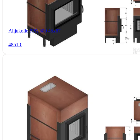
Ahjukolle PPA 500 45x67
4851 €