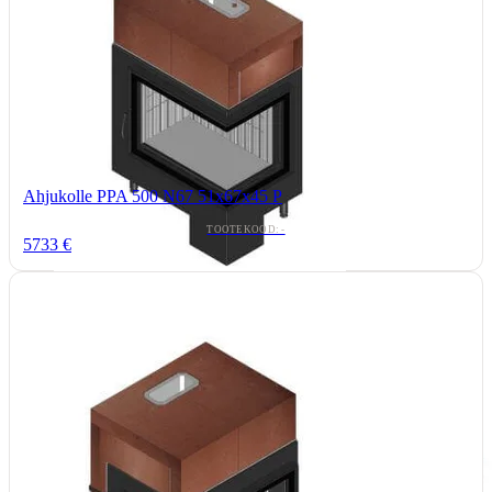
Ahjukolle PPA 500 N67 51x67x45 P
TOOTEKOOD: -
5733 €