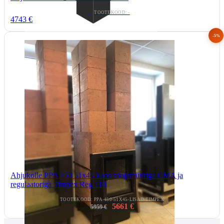
TOOTEKOOD: -
4743 €
-5%
Ahjukolle PPA 450 51x45 koos soojamüüriga CMA ja
regulaatoriga Timpex Reg 110
TOOTEKOOD: PPA-450-51X45-LISAD-TIMPEX
5661 €
5959 €