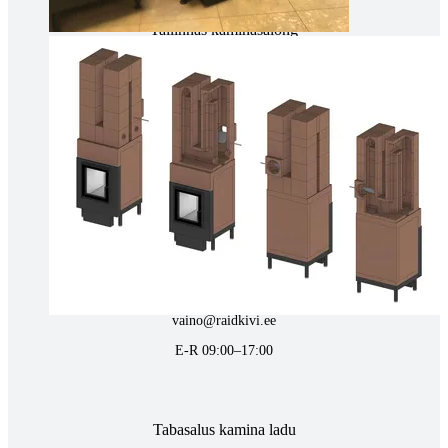
Tallinnas kaminasalong
Pärnu mnt. 139E/2, 11317, Tallinn
(+372) 677 6977
kaminakoda@kaminakoda.ee
E-R 10:00-18:30
Tartus kivi töötlemine
Tähe 127E, Tartu
(+372) 747 7107
vaino@raidkivi.ee
E-R 09:00–17:00
Tabasalus kamina ladu