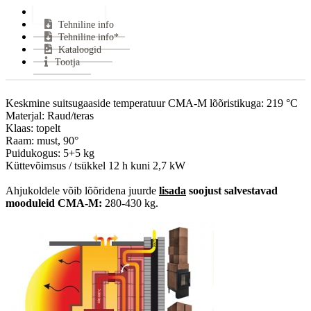
Kasutegur:
83.1 %
Lisainfo*
Tehniline info
Keskmine puidu tarbimine:
4.8 kg/h
Tehniline info*
Keskmine suitsugaaside temperatuur:
550 °C
Kataloogid
Miinimum tõmme:
12 Pa
Tootja
CO tase (13% O2):
0.09 %
Suitsutoru ühendus:
Pealt, Tagant või Küljelt
Keskmine suitsugaaside temperatuur CMA-M lõõristikuga: 219 °C

Klaasi kuju:
Küljeklaasiga
Materjal: Raud/teras

Uks avaneb:
Küljele
Klaas: topelt

Kütus:
Puu
Raam: must, 90°

Puidukogus: 5+5 kg

Soojasalvestus element:
Jah
Küttevõimsus / tsükkel 12 h kuni 2,7 kW

Vastab
CE, ECODESIGN, BImSchV2.Stufe, 15a
normidele:
2015, EN 13229
Ahjukoldele võib lõõridena juurde 
lisada
soojust salvestavad 
Garantii:
2 aastat
mooduleid CMA-M:
 280-430 kg.

Energiaklass:
VÄHEM INFOT