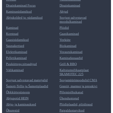
Disainkaminad Focus
Disainkaminad
Kaminasüdamikud
Ahjud
Ahjukolded ja -südamikud
Soojust salvestavad
moodulkaminad
Kaminad
Pliidid
Korstnad
Gaasikaminad
Gaasisüdamikud
Veeküte
Saunakerised
Biokaminad
Elektrikaminad
Veeaurukaminad
Pelletikaminad
Kaminafassaadid
Puuküttega pitsaahjud
Grill & BBQ
Välikaminad
Kaltsiumsilikaatplaat
SKAMOTEC 225
Soojust salvestavad materjalid
Soojamüürimoodulid CMA
Šamott-Tellis ja Šamottplaadid
Graniit, marmor ja presskivi
Õhkküttesüsteem
Põlemisõhukanal
Ahjupotid HEIN
Ühendustorud
Ahju- ja kaminauksed
Pliidiplaadid, pliidiraud
Õhurestid
Paigaldustarvikud