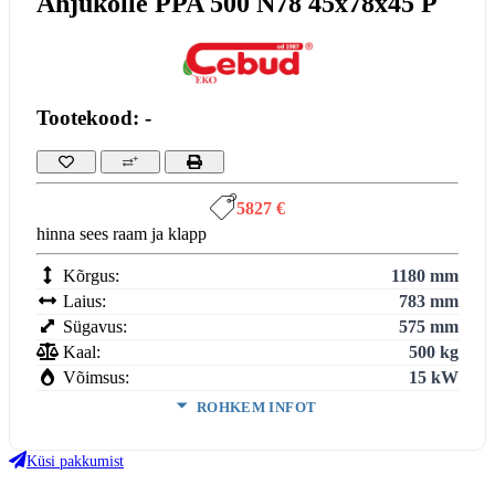
Ahjukolle PPA 500 N78 45x78x45 P
Tootekood: -
5827 €
hinna sees raam ja klapp
Kõrgus:
1180 mm
Laius:
783 mm
Sügavus:
575 mm
Kaal:
500 kg
Võimsus:
15 kW
ROHKEM INFOT
Ukse kõrgus:
455 mm
Ukse laius:
783 mm
Küsi pakkumist
Ukse sügavus:
454 mm