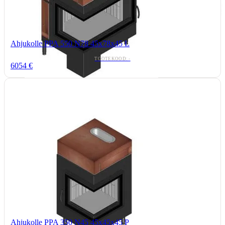
Ahjukolle PPA 550 N78 45x78x45 L
TOOTEKOOD: -
6054 €
Ahjukolle PPA 350 N45 45x45x45 P