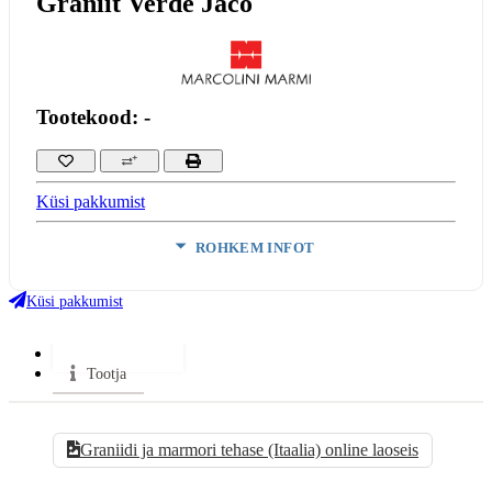
Graniit Verde Jaco
Tootekood: -
Küsi pakkumist
ROHKEM INFOT
Värv:
Tume
Materjal:
Graniit
Küsi pakkumist
VÄHEM INFOT
Kataloogid
Tootja
Graniidi ja marmori tehase (Itaalia) online laoseis