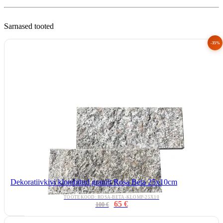
Sarnased tooted
-35%
Dekoratiivkivi klombitud graniit Rosa Beta 25x10cm
TOOTEKOOD: ROSA-BETA-KLOMP-25X10
65 €
100 €