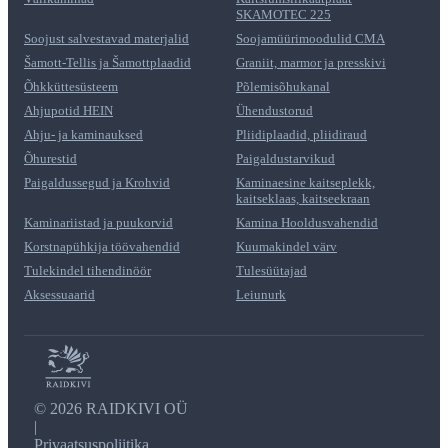
SKAMOTEC 225
Soojust salvestavad materjalid
Soojamüürimoodulid CMA
Šamott-Tellis ja Šamottplaadid
Graniit, marmor ja presskivi
Õhkküttesüsteem
Põlemisõhukanal
Ahjupotid HEIN
Ühendustorud
Ahju- ja kaminauksed
Pliidiplaadid, pliidiraud
Õhurestid
Paigaldustarvikud
Paigaldussegud ja Krohvid
Kaminaesine kaitseplekk,
kaitseklaas, kaitseekraan
Kaminariistad ja puukorvid
Kamina Hooldusvahendid
Korstnapühkija töövahendid
Kuumakindel värv
Tulekindel tihendinöör
Tulesüütajad
Aksessuaarid
Leiunurk
©
2026 RAIDKIVI OÜ
|
Privaatsuspoliitika