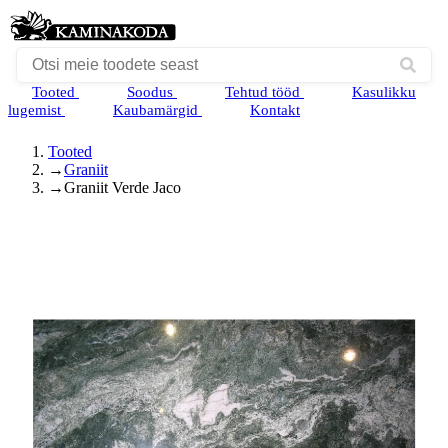
Tooted
Soodus
Tehtud tööd
Kasulikku
lugemist
Kaubamärgid
Kontakt
Tooted
→
Graniit
→
Graniit Verde Jaco