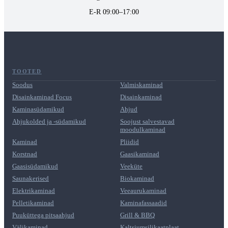
E-R 09:00–17:00
TOOTED
Soodus
Valmiskaminad
Disainkaminad Focus
Disainkaminad
Kaminasüdamikud
Ahjud
Ahjukolded ja -südamikud
Soojust salvestavad
moodulkaminad
Kaminad
Pliidid
Korstnad
Gaasikaminad
Gaasisüdamikud
Veeküte
Saunakerised
Biokaminad
Elektrikaminad
Veeaurukaminad
Pelletikaminad
Kaminafassaadid
Puuküttega pitsaahjud
Grill & BBQ
Välikaminad
Kaltsiumsilikaatplaat