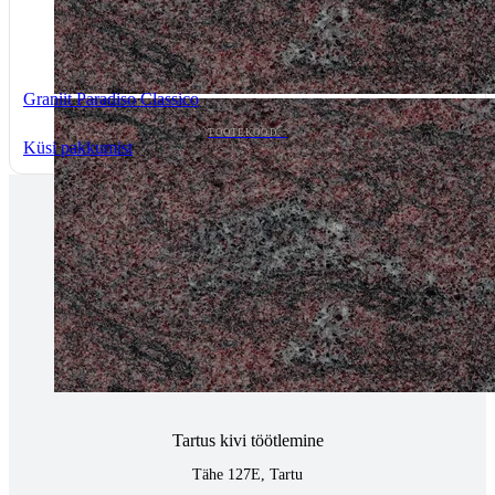
Graniit Paradiso Classico
TOOTEKOOD: -
Küsi pakkumist
Tallinnas kaminasalong
Pärnu mnt. 139E/2, 11317, Tallinn
(+372) 677 6977
kaminakoda@kaminakoda.ee
E-R 10:00-18:30
Tartus kivi töötlemine
Tähe 127E, Tartu