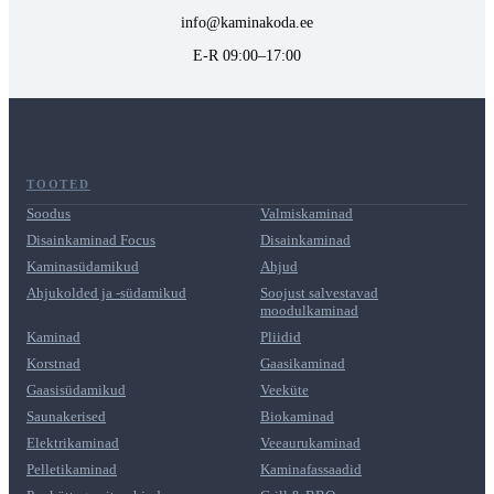
info@kaminakoda.ee
E-R 09:00–17:00
TOOTED
Soodus
Valmiskaminad
Disainkaminad Focus
Disainkaminad
Kaminasüdamikud
Ahjud
Ahjukolded ja -südamikud
Soojust salvestavad
moodulkaminad
Kaminad
Pliidid
Korstnad
Gaasikaminad
Gaasisüdamikud
Veeküte
Saunakerised
Biokaminad
Elektrikaminad
Veeaurukaminad
Pelletikaminad
Kaminafassaadid