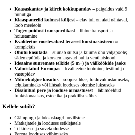
Kaasaskantav ja kiirelt kokkupandav
– paigaldus vaid 5
minutiga
Klaaspaneelid kolmest küljest
– elav tuli on alati nähtaval,
loob meeleolu
Tugev puidust transpordikast
– lihtne transport ja
hoiustamine
Kvaliteetne roostevabast terasest korstnasüsteem
on
komplektis
Ohutu kasutada
– suunab suitsu ja kuuma õhu väljapoole;
sädemepüüdja ja korsten tagavad puhta ventilatsiooni
Ideaalne suuremate telkide (5 m+) ja väliköökide jaoks
Valmistatud Euroopas
– kvaliteetne tootmine, testitud ja
vastupidav
Mitmekülgne kasutus
– soojusallikas, toiduvalmistamiseks,
telgikaminaks või lihtsalt looduses olemise luksuseks
Disainitud pere ja looduse armastusest
– läbimõeldud
funktsionaalsus, esteetika ja praktilisus ühes
Kellele sobib?
Glämpingu ja luksuslaagri huvilistele
Matkajatele ja looduses seiklejatele
Telkidesse ja suvekodudesse
Perega looduses viibimiseks