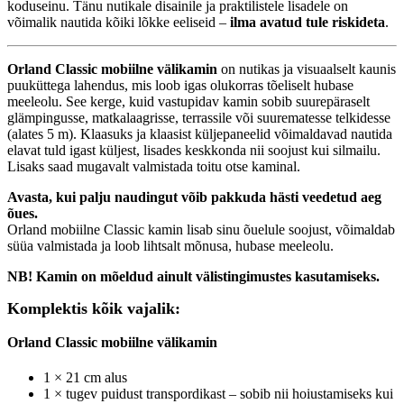
koduseinu. Tänu nutikale disainile ja praktilistele lisadele on
võimalik nautida kõiki lõkke eeliseid –
ilma avatud tule riskideta
.
Orland Classic mobiilne välikamin
on nutikas ja visuaalselt kaunis
puuküttega lahendus, mis loob igas olukorras tõeliselt hubase
meeleolu. See kerge, kuid vastupidav kamin sobib suurepäraselt
glämpingusse, matkalaagrisse, terrassile või suurematesse telkidesse
(alates 5 m). Klaasuks ja klaasist küljepaneelid võimaldavad nautida
elavat tuld igast küljest, lisades keskkonda nii soojust kui silmailu.
Lisaks saad mugavalt valmistada toitu otse kaminal.
Avasta, kui palju naudingut võib pakkuda hästi veedetud aeg
õues.
Orland mobiilne Classic kamin lisab sinu õuelule soojust, võimaldab
süüa valmistada ja loob lihtsalt mõnusa, hubase meeleolu.
NB! Kamin on mõeldud ainult välistingimustes kasutamiseks.
Komplektis kõik vajalik:
Orland Classic mobiilne välikamin
1 × 21 cm alus
1 × tugev puidust transpordikast – sobib nii hoiustamiseks kui