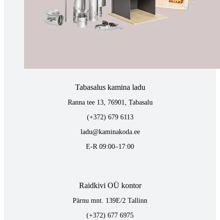
Tähe 127E, Tartu
(+372) 747 7107
vaino@raidkivi.ee
E-R 09:00–17:00
Tabasalus kamina ladu
Ranna tee 13, 76901, Tabasalu
(+372) 679 6113
ladu@kaminakoda.ee
E-R 09:00–17:00
Raidkivi OÜ kontor
Pärnu mnt. 139E/2 Tallinn
(+372) 677 6975