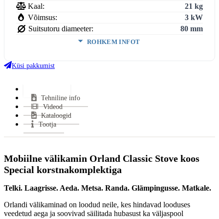
Kaal:
21 kg
Võimsus:
3 kW
Suitsutoru diameeter:
80 mm
ROHKEM INFOT
Suitsutoru ühendus:
Tagant
Klaasi kuju:
3-klaasiga
Küsi pakkumist
Uks avaneb:
Küljele
Kütus:
Puu
Lisainfo
Tehniline info
Garantii:
2 aastat
Videod
VÄHEM INFOT
Kataloogid
Tootja
Mobiilne välikamin Orland Classic Stove koos
Special
korstnakomplektiga
Telki. Laagrisse. Aeda. Metsa. Randa. Glämpingusse. Matkale.
Orlandi välikaminad on loodud neile, kes hindavad looduses
veedetud aega ja soovivad säilitada hubasust ka väljaspool