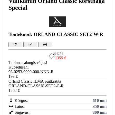
Välikamin Orland Classic korstnaga
Special
Tootekood: ORLAND-CLASSIC-SET2-W-R
1427 €
1355 €
Tallinna salongis väljas!
Küpsetusahi
98-0253-0000-000-NNN-R
198 €
Orland Classic ILMA puitkastita
ORLAND-CLASSIC-SET2-C-R
1262 €
Kõrgus:
610 mm
Laius:
350 mm
Sügavus:
300 mm