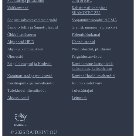
Puuküttega pitsaahjud
Grill & BBQ
Välikaminad
Kaltsiumsilikaatplaat
SKAMOTEC 225
Soojust salvestavad materjalid
Soojamüürimoodulid CMA
Šamott-Tellis ja Šamottplaadid
Graniit, marmor ja presskivi
Õhkküttesüsteem
Põlemisõhukanal
Ahjupotid HEIN
Ühendustorud
Ahju- ja kaminauksed
Pliidiplaadid, pliidiraud
Õhurestid
Paigaldustarvikud
Paigaldussegud ja Krohvid
Kaminaesine kaitseplekk,
kaitseklaas, kaitseekraan
Kaminariistad ja puukorvid
Kamina Hooldusvahendid
Korstnapühkija töövahendid
Kuumakindel värv
Tulekindel tihendinöör
Tulesüütajad
Aksessuaarid
Leiunurk
©
2026 RAIDKIVI OÜ