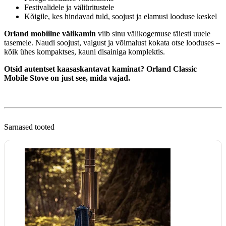
Festivalidele ja väliüritustele
Kõigile, kes hindavad tuld, soojust ja elamusi looduse keskel
Orland mobiilne välikamin
viib sinu välikogemuse täiesti uuele
tasemele. Naudi soojust, valgust ja võimalust kokata otse looduses –
kõik ühes kompaktses, kauni disainiga komplektis.
Otsid autentset kaasaskantavat kaminat? Orland Classic
Mobile Stove on just see, mida vajad.
Sarnased tooted