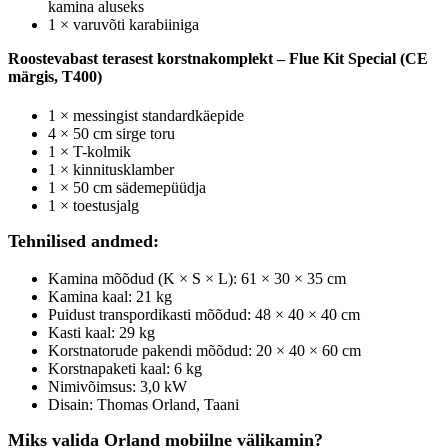
kamina aluseks
1 × varuvõti karabiiniga
Roostevabast terasest korstnakomplekt – Flue Kit Special (CE
märgis, T400)
1 × messingist standardkäepide
4 × 50 cm sirge toru
1 × T-kolmik
1 × kinnitusklamber
1 × 50 cm sädemepüüdja
1 × toestusjalg
Tehnilised andmed:
Kamina mõõdud (K × S × L): 61 × 30 × 35 cm
Kamina kaal: 21 kg
Puidust transpordikasti mõõdud: 48 × 40 × 40 cm
Kasti kaal: 29 kg
Korstnatorude pakendi mõõdud: 20 × 40 × 60 cm
Korstnapaketi kaal: 6 kg
Nimivõimsus: 3,0 kW
Disain: Thomas Orland, Taani
Miks valida Orland mobiilne välikamin?