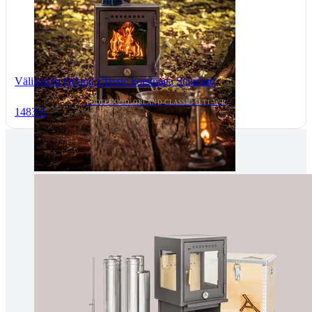
Välikamin Orland Classic korstnaga Standard
TOOTEKOOD: ORLAND-CLASSIC-SET1-W-R
1483 €
Tallinnas kaminasalong
Pärnu mnt. 139E/2, 11317, Tallinn
(+372) 677 6977
kaminakoda@kaminakoda.ee
E-R 10:00-18:30
Tartus kivi töötlemine