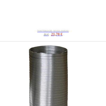
TOOTEKOOD: 92102/-010502
21,70 €
31 €