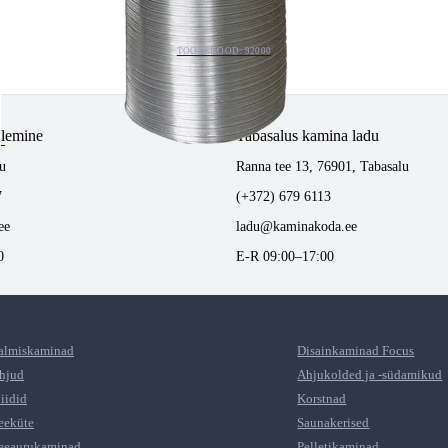
TOOTEKOOD: 92000
tlemine
Tabasalus kamina ladu
u
Ranna tee 13, 76901, Tabasalu
7
(+372) 679 6113
ee
ladu@kaminakoda.ee
0
E-R 09:00–17:00
almiskaminad
Disainkaminad Focus
hjud
Ahjukolded ja -südamikud
liidid
Korstnad
eeküte
Saunakerised
eeaurukaminad
Pelletikaminad