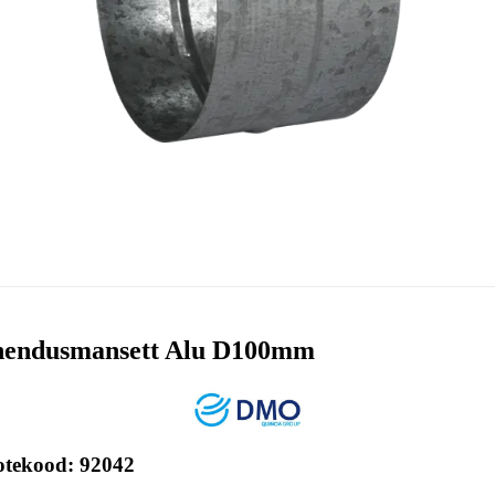
endusmansett Alu D100mm
otekood: 92042