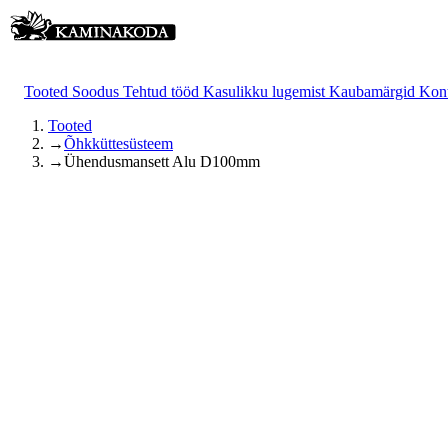
Tooted
Soodus
Tehtud tööd
Kasulikku lugemist
Kaubamärgid
Kon
Tooted
→
Õhkküttesüsteem
→
Ühendusmansett Alu D100mm