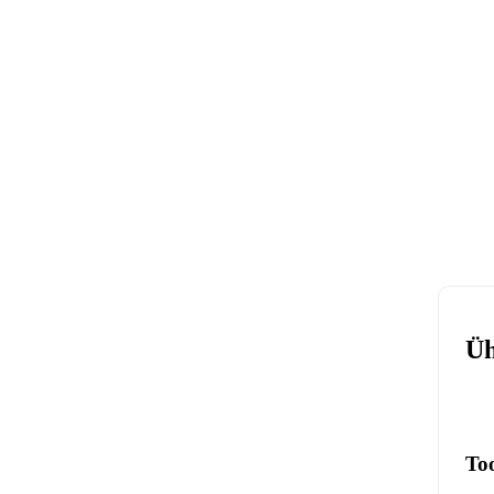
Üh
To