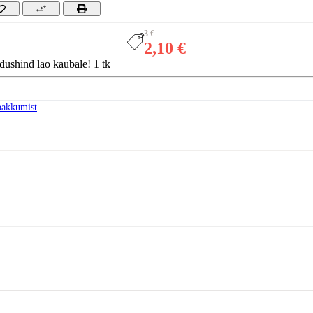
3 €
2,10 €
dushind lao kaubale! 1 tk
pakkumist