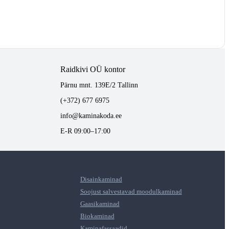
Raidkivi OÜ kontor
Pärnu mnt. 139E/2 Tallinn
(+372) 677 6975
info@kaminakoda.ee
E-R 09:00–17:00
Disainkaminad
Soojust salvestavad moodulkaminad
Gaasikaminad
Biokaminad
Kaminafassaadid