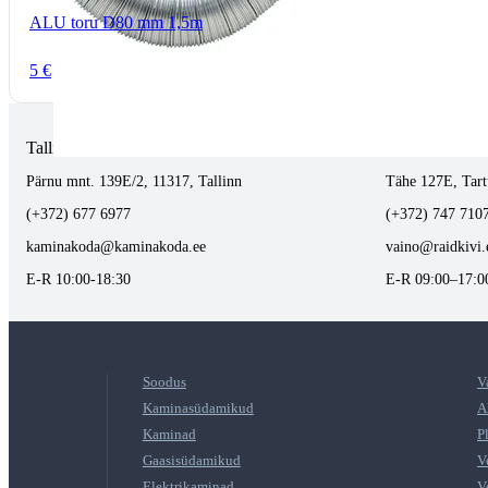
ALU toru D80 mm 1,5m
5 €
Tallinnas kaminasalong
Tartus kivi töö
Pärnu mnt. 139E/2, 11317, Tallinn
Tähe 127E, Tart
(+372) 677 6977
(+372) 747 710
kaminakoda@kaminakoda.ee
vaino@raidkivi.
E-R 10:00-18:30
E-R 09:00–17:0
Soodus
V
Kaminasüdamikud
A
Kaminad
P
Gaasisüdamikud
V
Elektrikaminad
V