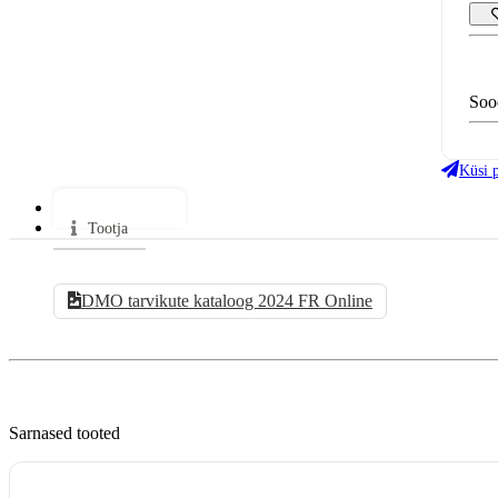
Soo
Küsi 
Kataloogid
Tootja
DMO tarvikute kataloog 2024 FR Online
Sarnased tooted