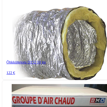
Õhkküttetoru D152 10 jm
122 €