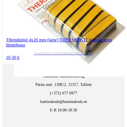
Tihendinöör 4x20 mm (lame) THERMO KIT klaasile koos
liimiribaga
TOOTEKOOD: NOOR-THERMO-KIT-4X20-TAP
10,30 €
Tallinnas kaminasalong
Pärnu mnt. 139E/2, 11317, Tallinn
(+372) 677 6977
kaminakoda@kaminakoda.ee
E-R 10:00-18:30