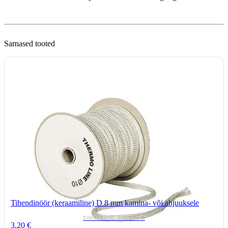
Sarnased tooted
Tihendinöör (keraamiline) D 8 mm kamina- või ahjuuksele
TOOTEKOOD: NOOR-08-M
3,20 €