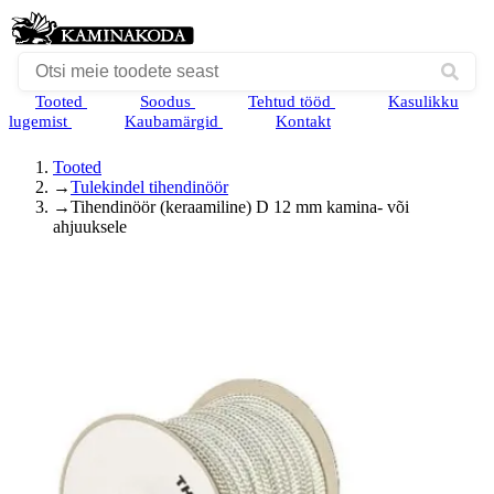
Tooted
Soodus
Tehtud tööd
Kasulikku
lugemist
Kaubamärgid
Kontakt
Tooted
→
Tulekindel tihendinöör
→
Tihendinöör (keraamiline) D 12 mm kamina- või
ahjuuksele