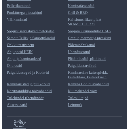
Pelletikaminad
Kaminafassaadid
Puuküttega pitsaahjud
Grill & BBQ
Välikaminad
Kaltsiumsilikaatplaat
SKAMOTEC 225
Soojust salvestavad materjalid
Soojamüürimoodulid CMA
Šamott-Tellis ja Šamottplaadid
Graniit, marmor ja presskivi
Õhkküttesüsteem
Põlemisõhukanal
Ahjupotid HEIN
Ühendustorud
Ahju- ja kaminauksed
Pliidiplaadid, pliidiraud
Õhurestid
Paigaldustarvikud
Paigaldussegud ja Krohvid
Kaminaesine kaitseplekk,
kaitseklaas, kaitseekraan
Kaminariistad ja puukorvid
Kamina Hooldusvahendid
Korstnapühkija töövahendid
Kuumakindel värv
Tulekindel tihendinöör
Tulesüütajad
Aksessuaarid
Leiunurk