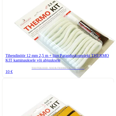
Tihendinöör 12 mm 2,5 m + liim Paranduskomplekt THERMO
KIT kaminauksele või ahjuuksele
TOOTEKOOD: NOOR-THERMO-KIT-12-KMPL
10 €