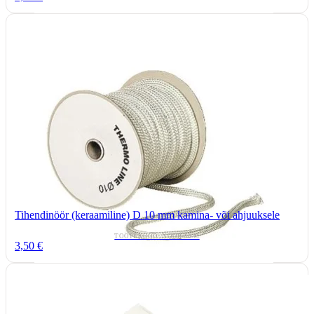
Tihendinöör (keraamiline) D 10 mm kamina- või ahjuuksele
TOOTEKOOD: NOOR-10-M
3,50 €