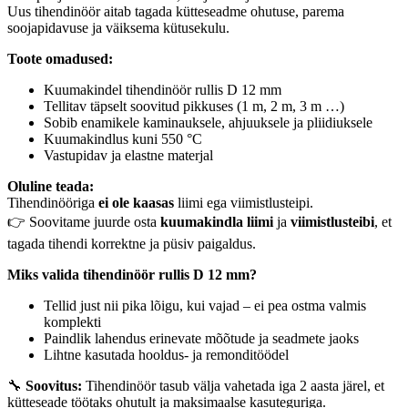
Uus tihendinöör aitab tagada kütteseadme ohutuse, parema
soojapidavuse ja väiksema kütusekulu.
Toote omadused:
Kuumakindel tihendinöör rullis D 12 mm
Tellitav täpselt soovitud pikkuses (1 m, 2 m, 3 m …)
Sobib enamikele kaminauksele, ahjuuksele ja pliidiuksele
Kuumakindlus kuni 550 °C
Vastupidav ja elastne materjal
Oluline teada:
Tihendinööriga
ei ole kaasas
liimi ega viimistlusteipi.
👉 Soovitame juurde osta
kuumakindla liimi
ja
viimistlusteibi
, et
tagada tihendi korrektne ja püsiv paigaldus.
Miks valida tihendinöör rullis D 12 mm?
Tellid just nii pika lõigu, kui vajad – ei pea ostma valmis
komplekti
Paindlik lahendus erinevate mõõtude ja seadmete jaoks
Lihtne kasutada hooldus- ja remonditöödel
🔧
Soovitus:
Tihendinöör tasub välja vahetada iga 2 aasta järel, et
kütteseade töötaks ohutult ja maksimaalse kasuteguriga.