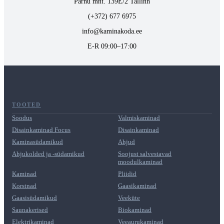
Pärnu mnt. 139E/2 Tallinn
(+372) 677 6975
info@kaminakoda.ee
E-R 09:00–17:00
TOOTED
Soodus
Valmiskaminad
Disainkaminad Focus
Disainkaminad
Kaminasüdamikud
Ahjud
Ahjukolded ja -südamikud
Soojust salvestavad
moodulkaminad
Kaminad
Pliidid
Korstnad
Gaasikaminad
Gaasisüdamikud
Veeküte
Saunakerised
Biokaminad
Elektrikaminad
Veeaurukaminad