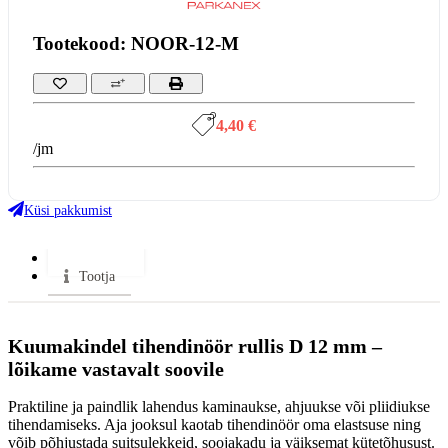
Tootekood: NOOR-12-M
4,40 €
/jm
Küsi pakkumist
Lisainfo
Tootja
Kuumakindel tihendinöör rullis D 12 mm –
lõikame vastavalt soovile
Praktiline ja paindlik lahendus kaminaukse, ahjuukse või pliidiukse
tihendamiseks. Aja jooksul kaotab tihendinöör oma elastsuse ning
võib põhjustada suitsulekkeid, soojakadu ja väiksemat kütetõhusust.