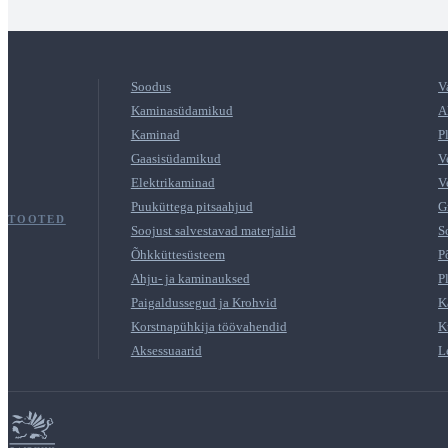
Soodus
V
Kaminasüdamikud
A
Kaminad
P
Gaasisüdamikud
V
Elektrikaminad
V
Puuküttega pitsaahjud
G
TOOTED
Soojust salvestavad materjalid
S
Õhkküttesüsteem
P
Ahju- ja kaminauksed
P
Paigaldussegud ja Krohvid
K
Korstnapühkija töövahendid
K
Aksessuaarid
L