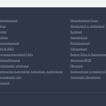
almiskaminad
Disainkaminad Focus
hjud
Ahjukolded ja -südamikud
liidid
Korstnad
eeküte
Saunakerised
eeaurukaminad
Pelletikaminad
rill & BBQ
Välikaminad
oojamüürimoodulid CMA
Šamott-Tellis ja Šamottplaa
õlemisõhukanal
Ahjupotid HEIN
liidiplaadid, pliidiraud
Õhurestid
aminaesine kaitseplekk, kaitseklaas, kaitseekraan
Kaminariistad ja puukorvid
uumakindel värv
Tulekindel tihendinöör
eiunurk