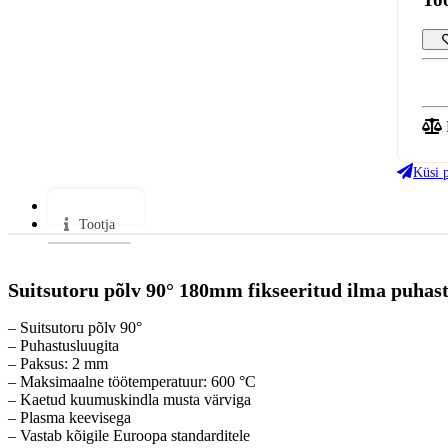
Küsi 
Lisainfo
Tootja
Suitsutoru põlv 90° 180mm fikseeritud ilma puhas
– Suitsutoru põlv 90°
– Puhastusluugita
– Paksus: 2 mm
– Maksimaalne töötemperatuur: 600 °C
– Kaetud kuumuskindla musta värviga
– Plasma keevisega
– Vastab kõigile Euroopa standarditele