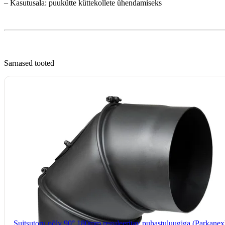
– Kasutusala: puukütte küttekollete ühendamiseks
Sarnased tooted
Suitsutoru põlv 90° 180mm reguleeritav puhastuluugiga (Parkanex