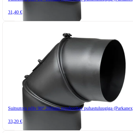
31,40 €
Suitsutoru põlv 90° 200mm reguleeritav puhastuluugiga (Parkanex
33,20 €