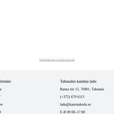
TOOTEKOOD: ST-POLV-90-130
tlemine
Tabasalus kamina ladu
u
Ranna tee 13, 76901, Tabasalu
7
(+372) 679 6113
ee
ladu@kaminakoda.ee
0
E-R 09:00–17:00