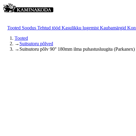
Tooted
Soodus
Tehtud tööd
Kasulikku lugemist
Kaubamärgid
Kon
Tooted
→
Suitsutoru põlved
→
Suitsutoru põlv 90° 180mm ilma puhastusluugita (Parkanex)