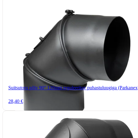
Suitsutoru põlv 90° 120mm reguleeritav puhastuluugiga (Parkanex
28,40 €