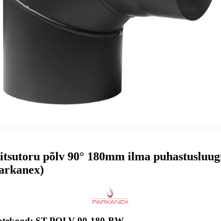
itsutoru põlv 90° 180mm ilma puhastusluug
arkanex)
otekood: ST-POLV-90-180-BW