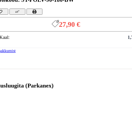
27,90 €
Kaal:
1,
pakkumist
tusluugita (Parkanex)