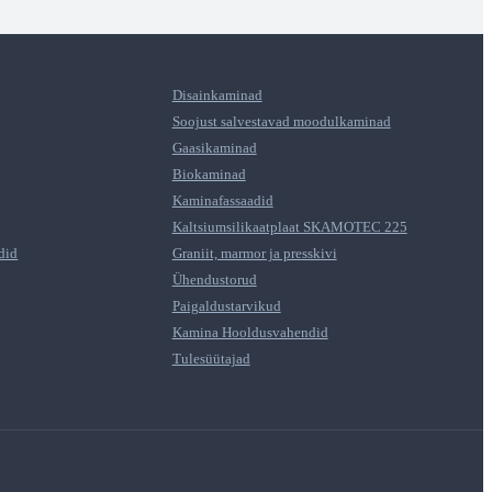
Disainkaminad
Soojust salvestavad moodulkaminad
Gaasikaminad
Biokaminad
Kaminafassaadid
Kaltsiumsilikaatplaat SKAMOTEC 225
did
Graniit, marmor ja presskivi
Ühendustorud
Paigaldustarvikud
Kamina Hooldusvahendid
Tulesüütajad