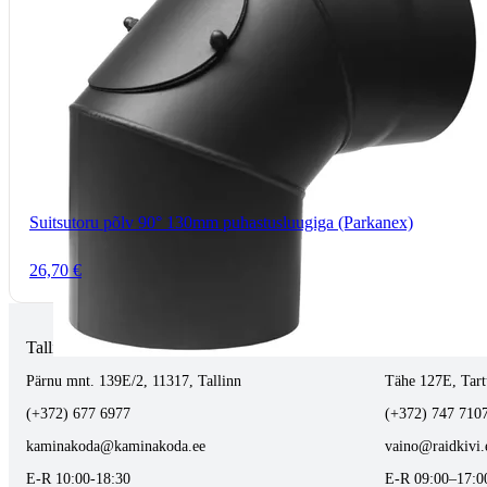
Suitsutoru põlv 90° 130mm puhastusluugiga (Parkanex)
26,70 €
Tallinnas kaminasalong
Tartus kivi töö
Pärnu mnt. 139E/2, 11317, Tallinn
Tähe 127E, Tart
(+372) 677 6977
(+372) 747 710
kaminakoda@kaminakoda.ee
vaino@raidkivi.
E-R 10:00-18:30
E-R 09:00–17:0