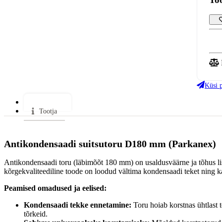
Küsi 
Lisainfo
Tootja
Antikondensaadi suitsutoru D180 mm (Parkanex)
Antikondensaadi toru (läbimõõt 180 mm) on usaldusväärne ja tõhus lis
kõrgekvaliteediline toode on loodud vältima kondensaadi teket ning kai
Peamised omadused ja eelised:
Kondensaadi tekke ennetamine:
Toru hoiab korstnas ühtlast 
tõrkeid.