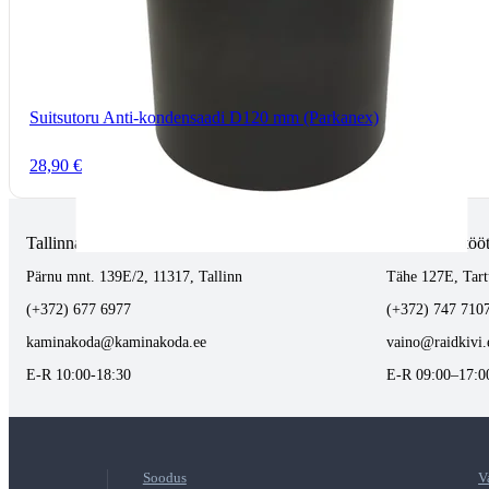
Suitsutoru Anti-kondensaadi D120 mm (Parkanex)
28,90 €
Tallinnas kaminasalong
Tartus kivi töö
Pärnu mnt. 139E/2, 11317, Tallinn
Tähe 127E, Tart
(+372) 677 6977
(+372) 747 710
kaminakoda@kaminakoda.ee
vaino@raidkivi.
E-R 10:00-18:30
E-R 09:00–17:0
Soodus
V