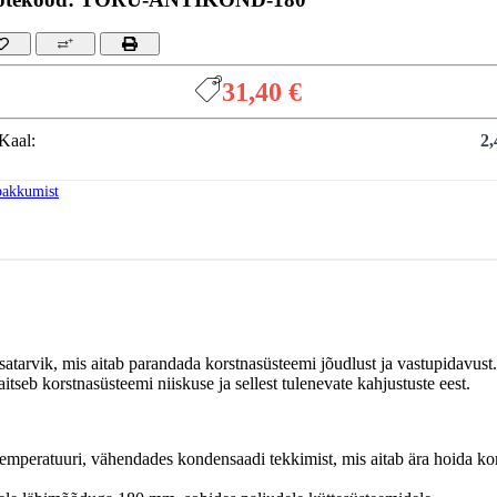
31,40 €
Kaal:
2,
pakkumist
atarvik, mis aitab parandada korstnasüsteemi jõudlust ja vastupidavust
tseb korstnasüsteemi niiskuse ja sellest tulenevate kahjustuste eest.
temperatuuri, vähendades kondensaadi tekkimist, mis aitab ära hoida kor