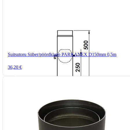
Suitsutoru Siiber/pöördklapp PARKANEX D150mm 0,5m
36,20 €