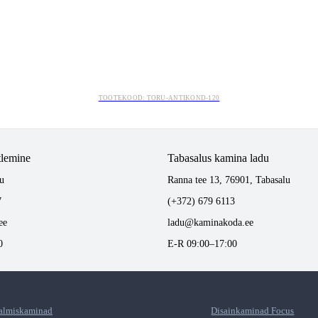
TOOTEKOOD: TORU-ANTIKOND-120
tlemine
Tabasalus kamina ladu
u
Ranna tee 13, 76901, Tabasalu
7
(+372) 679 6113
ee
ladu@kaminakoda.ee
0
E-R 09:00–17:00
almiskaminad
Disainkaminad Focus