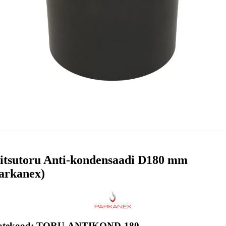
itsutoru Anti-kondensaadi D180 mm
arkanex)
otekood: TORU-ANTIKOND-180