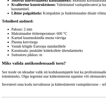
Sobivus universaalseks kasutamiseks:
Mõeldud korstnatorude
Kvaliteetne konstruktsioon:
Valmistatud vastupidavatest ja kuu
kasutamisel.
Lihtne paigaldada:
Kompaktne ja funktsionaalne disain võimald
Tehnilised andmed:
Paksus: 2 mm
Maksimaalne töötemperatuur: 600 °C
Kaetud kuumuskindla musta värviga
Plasma keevisega
Vastab kõigile Euroopa standarditele
Kasutusala: puukütte küttekollete ühendamiseks
Suitsutoru pikkus: m
Miks valida antikondensaadi toru?
See toode on ideaalne valik nii kodukasutajatele kui ka professionaalid
toimimiseks. Olgu tegemist uue küttesüsteemi rajamise või olemasoleva 
Investeeri oma kodu turvalisusse ja küttesüsteemi vastupidavusse – te