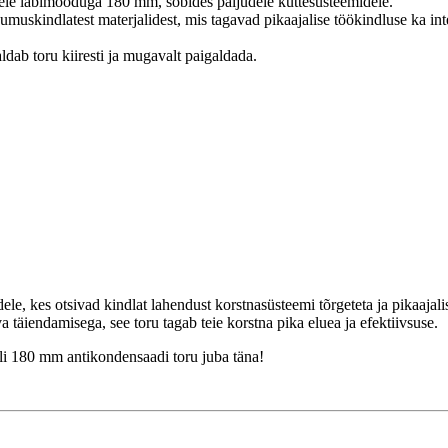
le läbimõõduga 180 mm, sobides paljudele küttesüsteemidele.
muskindlatest materjalidest, mis tagavad pikaajalise töökindluse ka int
ab toru kiiresti ja mugavalt paigaldada.
ele, kes otsivad kindlat lahendust korstnasüsteemi tõrgeteta ja pikaajali
täiendamisega, see toru tagab teie korstna pika eluea ja efektiivsuse.
lli 180 mm antikondensaadi toru juba täna!