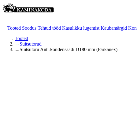
Tooted
Soodus
Tehtud tööd
Kasulikku lugemist
Kaubamärgid
Kon
Tooted
→
Suitsutorud
→
Suitsutoru Anti-kondensaadi D180 mm (Parkanex)