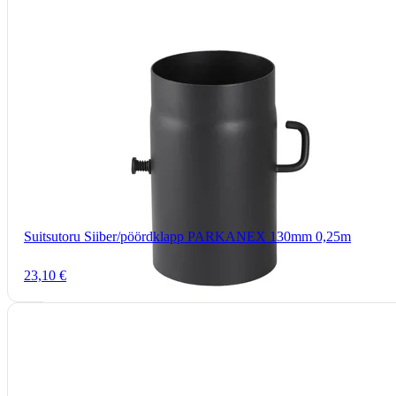
Suitsutoru Siiber/pöördklapp PARKANEX 130mm 0,25m
23,10 €