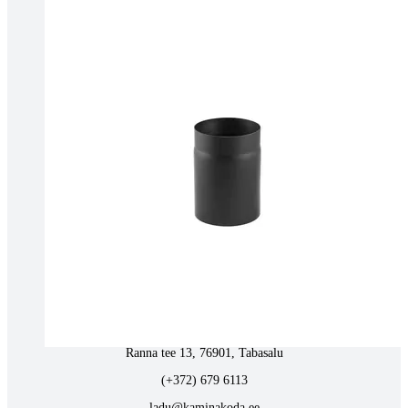
(+372) 677 6977
kaminakoda@kaminakoda.ee
E-R 10:00-18:30
Tartus kivi töötlemine
Tähe 127E, Tartu
(+372) 747 7107
vaino@raidkivi.ee
E-R 09:00–17:00
Tabasalus kamina ladu
Ranna tee 13, 76901, Tabasalu
(+372) 679 6113
ladu@kaminakoda.ee