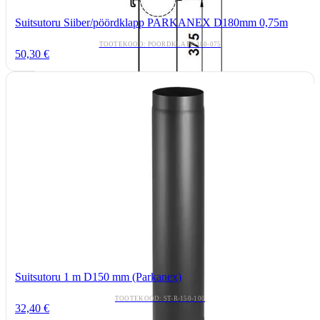
Suitsutoru Siiber/pöördklapp PARKANEX D180mm 0,75m
TOOTEKOOD: POORDKLAPP-180-075
50,30 €
Suitsutoru 1 m D150 mm (Parkanex)
TOOTEKOOD: ST-R-150-100
32,40 €