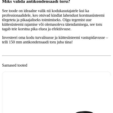
Miks valida antikondensaadi toru?
See toode on ideaalne valik nii kodukasutajatele kui ka
professionaalidele, kes otsivad kindlat lahendust korstnasüsteemi
tõrgeteta ja pikaajaliseks toimimiseks. Olgu tegemist uue
küttesüsteemi rajamise või olemasoleva täiendamisega, see toru
tagab teie korstna pika eluea ja efektiivsuse.
Investeeri oma kodu turvalisusse ja küttesüsteemi vastupidavusse –
telli 150 mm antikondensaadi toru juba täna!
Sarnased tooted