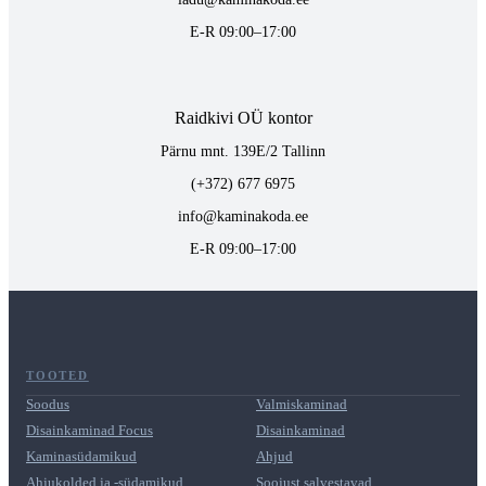
E-R 09:00–17:00
Raidkivi OÜ kontor
Pärnu mnt. 139E/2 Tallinn
(+372) 677 6975
info@kaminakoda.ee
E-R 09:00–17:00
TOOTED
Soodus
Valmiskaminad
Disainkaminad Focus
Disainkaminad
Kaminasüdamikud
Ahjud
Ahjukolded ja -südamikud
Soojust salvestavad