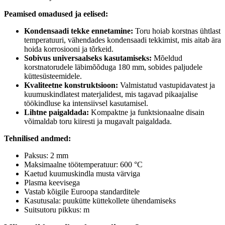
Peamised omadused ja eelised:
Kondensaadi tekke ennetamine:
Toru hoiab korstnas ühtlast
temperatuuri, vähendades kondensaadi tekkimist, mis aitab ära
hoida korrosiooni ja tõrkeid.
Sobivus universaalseks kasutamiseks:
Mõeldud
korstnatorudele läbimõõduga 180 mm, sobides paljudele
küttesüsteemidele.
Kvaliteetne konstruktsioon:
Valmistatud vastupidavatest ja
kuumuskindlatest materjalidest, mis tagavad pikaajalise
töökindluse ka intensiivsel kasutamisel.
Lihtne paigaldada:
Kompaktne ja funktsionaalne disain
võimaldab toru kiiresti ja mugavalt paigaldada.
Tehnilised andmed:
Paksus: 2 mm
Maksimaalne töötemperatuur: 600 °C
Kaetud kuumuskindla musta värviga
Plasma keevisega
Vastab kõigile Euroopa standarditele
Kasutusala: puukütte küttekollete ühendamiseks
Suitsutoru pikkus: m