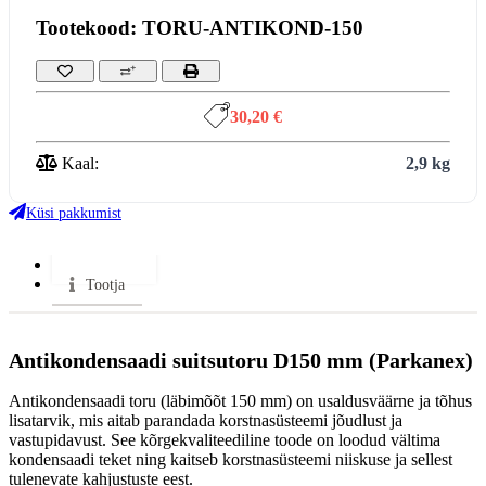
Tootekood: TORU-ANTIKOND-150
30,20 €
Kaal:
2,9 kg
Küsi pakkumist
Lisainfo
Tootja
Antikondensaadi suitsutoru D150 mm (Parkanex)
Antikondensaadi toru (läbimõõt 150 mm) on usaldusväärne ja tõhus
lisatarvik, mis aitab parandada korstnasüsteemi jõudlust ja
vastupidavust. See kõrgekvaliteediline toode on loodud vältima
kondensaadi teket ning kaitseb korstnasüsteemi niiskuse ja sellest
tulenevate kahjustuste eest.