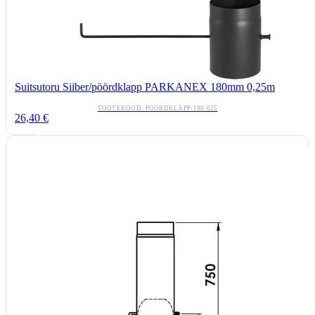
Suitsutoru Siiber/pöördklapp PARKANEX 180mm 0,25m
TOOTEKOOD: POORDKLAPP-180-025
26,40 €