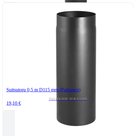
Suitsutoru 0,5 m D115 mm (Parkanex)
TOOTEKOOD: ST-R-115-050
19,10 €
Tallinnas kaminasalong
Pärnu mnt. 139E/2, 11317, Tallinn