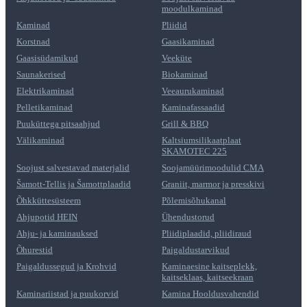
moodulkaminad
Kaminad
Pliidid
Korstnad
Gaasikaminad
Gaasisüdamikud
Veeküte
Saunakerised
Biokaminad
Elektrikaminad
Veeaurukaminad
Pelletikaminad
Kaminafassaadid
Puuküttega pitsaahjud
Grill & BBQ
Välikaminad
Kaltsiumsilikaatplaat
SKAMOTEC 225
Soojust salvestavad materjalid
Soojamüürimoodulid CMA
Šamott-Tellis ja Šamottplaadid
Graniit, marmor ja presskivi
Õhkküttesüsteem
Põlemisõhukanal
Ahjupotid HEIN
Ühendustorud
Ahju- ja kaminauksed
Pliidiplaadid, pliidiraud
Õhurestid
Paigaldustarvikud
Paigaldussegud ja Krohvid
Kaminaesine kaitseplekk,
kaitseklaas, kaitseekraan
Kaminariistad ja puukorvid
Kamina Hooldusvahendid