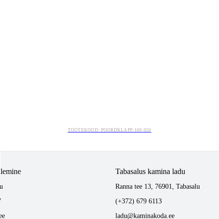
TOOTEKOOD: POORDKLAPP-160-050
tlemine
Tabasalus kamina ladu
u
Ranna tee 13, 76901, Tabasalu
7
(+372) 679 6113
ee
ladu@kaminakoda.ee