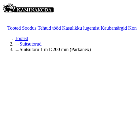
Tooted
Soodus
Tehtud tööd
Kasulikku lugemist
Kaubamärgid
Kon
Tooted
→
Suitsutorud
→
Suitsutoru 1 m D200 mm (Parkanex)