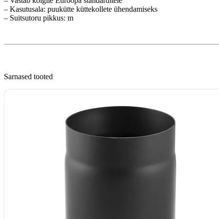
– Vastab kõigile Euroopa standarditele
– Kasutusala: puukütte küttekollete ühendamiseks
– Suitsutoru pikkus: m
Sarnased tooted