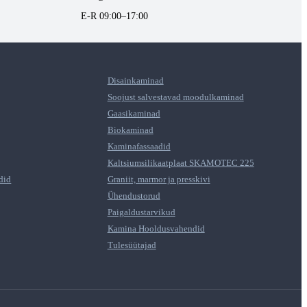
E-R 09:00–17:00
Disainkaminad
Soojust salvestavad moodulkaminad
Gaasikaminad
Biokaminad
Kaminafassaadid
Kaltsiumsilikaatplaat SKAMOTEC 225
did
Graniit, marmor ja presskivi
Ühendustorud
Paigaldustarvikud
Kamina Hooldusvahendid
Tulesüütajad