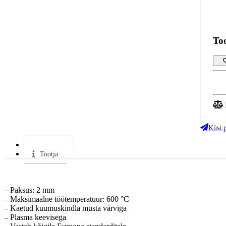
To
Küsi 
Lisainfo
Tootja
– Paksus: 2 mm
– Maksimaalne töötemperatuur: 600 °C
– Kaetud kuumuskindla musta värviga
– Plasma keevisega