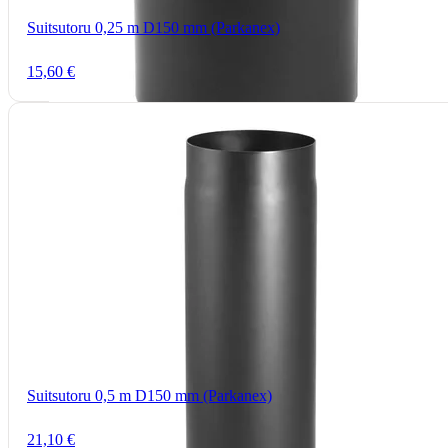
Suitsutoru 0,25 m D150 mm (Parkanex)
15,60 €
Suitsutoru 0,5 m D150 mm (Parkanex)
21,10 €