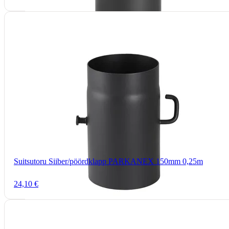
Suitsutoru Siiber/pöördklapp PARKANEX 150mm 0,25m
24,10 €