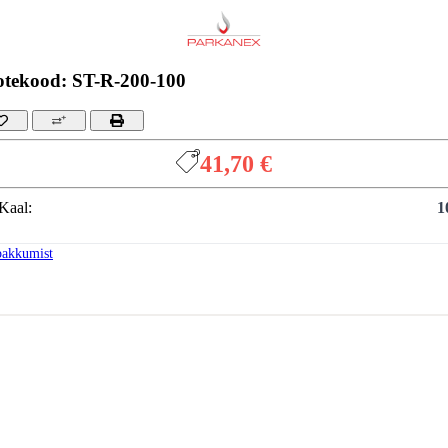
otekood: ST-R-200-100
41,70 €
Kaal:
1
pakkumist