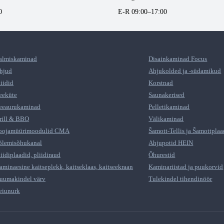
0
E-R 09:00–17:00
almiskaminad
Disainkaminad Focus
hjud
Ahjukolded ja -südamikud
liidid
Korstnad
eeküte
Saunakerised
eeaurukaminad
Pelletikaminad
rill & BBQ
Välikaminad
oojamüürimoodulid CMA
Šamott-Tellis ja Šamottplaa
õlemisõhukanal
Ahjupotid HEIN
liidiplaadid, pliidiraud
Õhurestid
aminaesine kaitseplekk, kaitseklaas, kaitseekraan
Kaminariistad ja puukorvid
uumakindel värv
Tulekindel tihendinöör
eiunurk