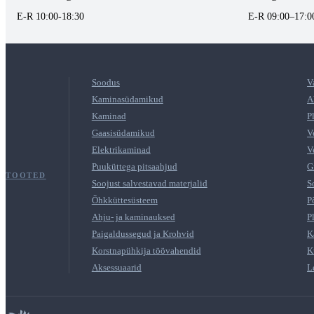
E-R 10:00-18:30
E-R 09:00–17:0
Soodus
V
Kaminasüdamikud
A
Kaminad
P
Gaasisüdamikud
V
Elektrikaminad
V
Puuküttega pitsaahjud
G
TOOTED
Soojust salvestavad materjalid
S
Õhkküttesüsteem
P
Ahju- ja kaminauksed
P
Paigaldussegud ja Krohvid
K
Korstnapühkija töövahendid
K
Aksessuaarid
L