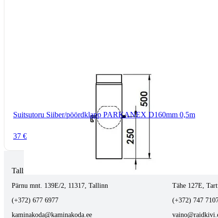
Suitsutoru Siiber/pöördklapp PARKANEX D160mm 0,5m
37 €
Tallinnas kaminasalong
Tartus kivi töö
Pärnu mnt. 139E/2, 11317, Tallinn
Tähe 127E, Tart
(+372) 677 6977
(+372) 747 710
kaminakoda@kaminakoda.ee
vaino@raidkivi.