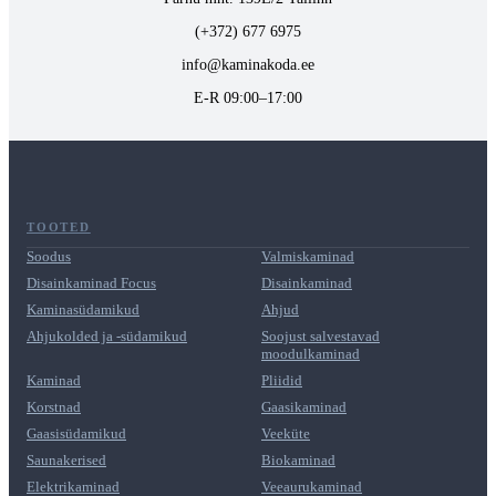
(+372) 677 6975
info@kaminakoda.ee
E-R 09:00–17:00
TOOTED
Soodus
Valmiskaminad
Disainkaminad Focus
Disainkaminad
Kaminasüdamikud
Ahjud
Ahjukolded ja -südamikud
Soojust salvestavad
moodulkaminad
Kaminad
Pliidid
Korstnad
Gaasikaminad
Gaasisüdamikud
Veeküte
Saunakerised
Biokaminad
Elektrikaminad
Veeaurukaminad