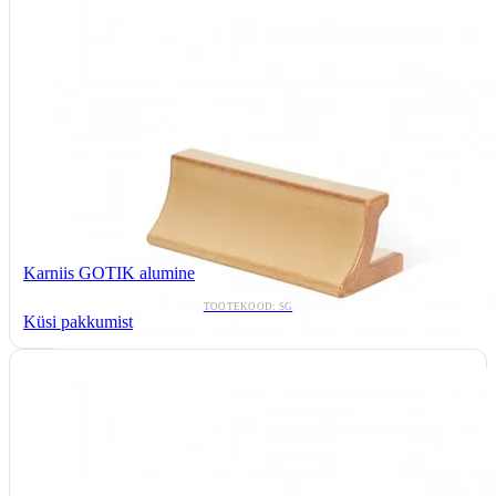
Karniis GOTIK alumine
TOOTEKOOD: SG
Küsi pakkumist