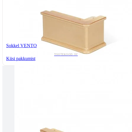
Sokkel VENTO
TOOTEKOOD: SV
Küsi pakkumist
Tallinnas kaminasalong
Pärnu mnt. 139E/2, 11317, Tallinn
(+372) 677 6977
kaminakoda@kaminakoda.ee
E-R 10:00-18:30