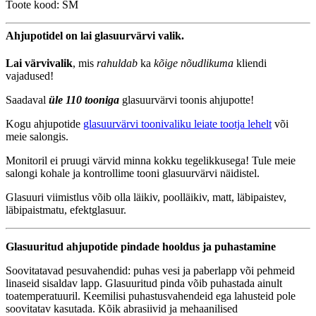
Toote kood: SM
Ahjupotidel on lai glasuurvärvi valik.
Lai värvivalik
, mis
rahuldab
ka
kõige nõudlikuma
kliendi
vajadused!
Saadaval
üle 110 tooniga
glasuurvärvi toonis ahjupotte!
Kogu ahjupotide
glasuurvärvi toonivaliku leiate tootja lehelt
või
meie salongis.
Monitoril ei pruugi värvid minna kokku tegelikkusega! Tule meie
salongi kohale ja kontrollime tooni glasuurvärvi näidistel.
Glasuuri viimistlus võib olla läikiv, poolläikiv, matt, läbipaistev,
läbipaistmatu, efektglasuur.
Glasuuritud ahjupotide pindade hooldus ja puhastamine
Soovitatavad pesuvahendid: puhas vesi ja paberlapp või pehmeid
linaseid sisaldav lapp. Glasuuritud pinda võib puhastada ainult
toatemperatuuril. Keemilisi puhastusvahendeid ega lahusteid pole
soovitatav kasutada. Kõik abrasiivid ja mehaanilised