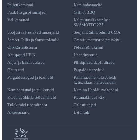
Pelletikaminad
Kaminafassaadid
Puuküttega pitsaahjud
Grill & BBQ
Välikaminad
Kaltsiumsilikaatplaat
SKAMOTEC 225
Soojust salvestavad materjalid
Soojamüürimoodulid CMA
Šamott-Tellis ja Šamottplaadid
Graniit, marmor ja presskivi
Õhkküttesüsteem
Põlemisõhukanal
Ahjupotid HEIN
Ühendustorud
Ahju- ja kaminauksed
Pliidiplaadid, pliidiraud
Õhurestid
Paigaldustarvikud
Paigaldussegud ja Krohvid
Kaminaesine kaitseplekk,
kaitseklaas, kaitseekraan
Kaminariistad ja puukorvid
Kamina Hooldusvahendid
Korstnapühkija töövahendid
Kuumakindel värv
Tulekindel tihendinöör
Tulesüütajad
Aksessuaarid
Leiunurk