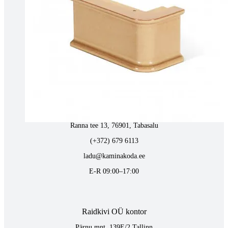
Tartus kivi töötlemine
Tähe 127E, Tartu
(+372) 747 7107
vaino@raidkivi.ee
E-R 09:00–17:00
Tabasalus kamina ladu
Ranna tee 13, 76901, Tabasalu
(+372) 679 6113
ladu@kaminakoda.ee
E-R 09:00–17:00
Raidkivi OÜ kontor
Pärnu mnt. 139E/2 Tallinn