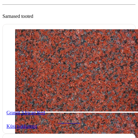
Sarnased tooted
Graniit African Red
TOOTEKOOD: -
Küsi pakkumist