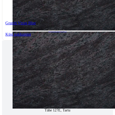
Graniit Vizag Blue
TOOTEKOOD: -
Küsi pakkumist
Tallinnas kaminasalong
Pärnu mnt. 139E/2, 11317, Tallinn
(+372) 677 6977
kaminakoda@kaminakoda.ee
E-R 10:00-18:30
Tartus kivi töötlemine
Tähe 127E, Tartu