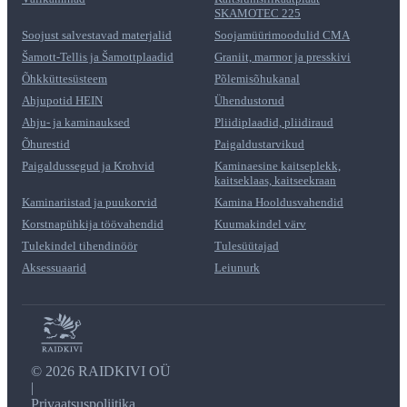
SKAMOTEC 225
Soojust salvestavad materjalid
Soojamüürimoodulid CMA
Šamott-Tellis ja Šamottplaadid
Graniit, marmor ja presskivi
Õhkküttesüsteem
Põlemisõhukanal
Ahjupotid HEIN
Ühendustorud
Ahju- ja kaminauksed
Pliidiplaadid, pliidiraud
Õhurestid
Paigaldustarvikud
Paigaldussegud ja Krohvid
Kaminaesine kaitseplekk,
kaitseklaas, kaitseekraan
Kaminariistad ja puukorvid
Kamina Hooldusvahendid
Korstnapühkija töövahendid
Kuumakindel värv
Tulekindel tihendinöör
Tulesüütajad
Aksessuaarid
Leiunurk
©
2026 RAIDKIVI OÜ
|
Privaatsuspoliitika