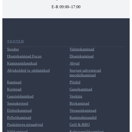
E-R 09:00–17:00
TOOTED
Soodus
Valmiskaminad
Disainkaminad Focus
Disainkaminad
Kaminasüdamikud
Ahjud
Ahjukolded ja -südamikud
Soojust salvestavad
moodulkaminad
Kaminad
Pliidid
Korstnad
Gaasikaminad
Gaasisüdamikud
Veeküte
Saunakerised
Biokaminad
Elektrikaminad
Veeaurukaminad
Pelletikaminad
Kaminafassaadid
Puuküttega pitsaahjud
Grill & BBQ
Välikaminad
Kaltsiumsilikaatplaat