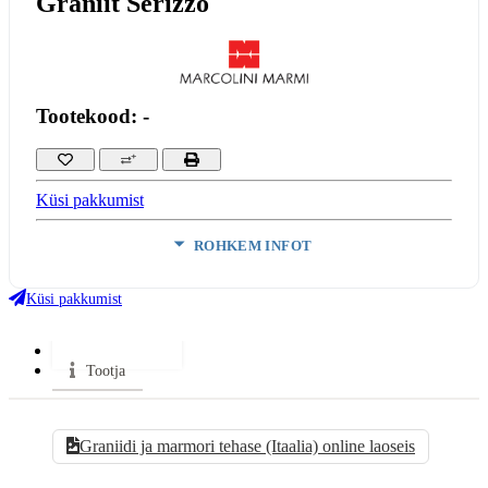
Graniit Serizzo
Tootekood: -
Küsi pakkumist
ROHKEM INFOT
Värv:
Hele
Materjal:
Graniit
Küsi pakkumist
VÄHEM INFOT
Kataloogid
Tootja
Graniidi ja marmori tehase (Itaalia) online laoseis