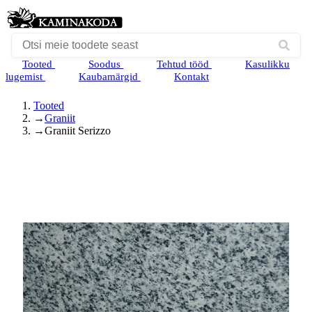
Tooted
Soodus
Tehtud tööd
Kasulikku
lugemist
Kaubamärgid
Kontakt
Tooted
→
Graniit
→
Graniit Serizzo