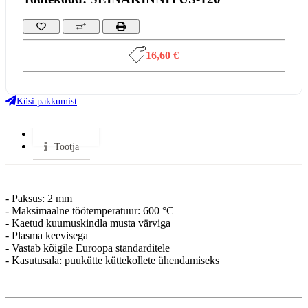
16,60 €
Küsi pakkumist
Lisainfo
Tootja
- Paksus: 2 mm
- Maksimaalne töötemperatuur: 600 °C
- Kaetud kuumuskindla musta värviga
- Plasma keevisega
- Vastab kõigile Euroopa standarditele
- Kasutusala: puukütte küttekollete ühendamiseks