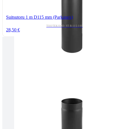
Suitsutoru 1 m D115 mm (Parkanex)
TOOTEKOOD: ST-R-115-100
28,50 €
Tallinnas kaminasalong
Pärnu mnt. 139E/2, 11317, Tallinn
(+372) 677 6977
kaminakoda@kaminakoda.ee
E-R 10:00-18:30
Tartus kivi töötlemine
Tähe 127E, Tartu
(+372) 747 7107