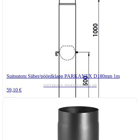
Suitsutoru Siiber/pöördklapp PARKANEX D180mm 1m
TOOTEKOOD: POORDKLAPP-180-100
59,10 €