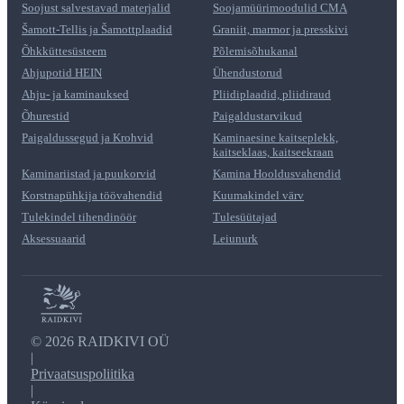
Soojust salvestavad materjalid
Soojamüürimoodulid CMA
Šamott-Tellis ja Šamottplaadid
Graniit, marmor ja presskivi
Õhkküttesüsteem
Põlemisõhukanal
Ahjupotid HEIN
Ühendustorud
Ahju- ja kaminauksed
Pliidiplaadid, pliidiraud
Õhurestid
Paigaldustarvikud
Paigaldussegud ja Krohvid
Kaminaesine kaitseplekk,
kaitseklaas, kaitseekraan
Kaminariistad ja puukorvid
Kamina Hooldusvahendid
Korstnapühkija töövahendid
Kuumakindel värv
Tulekindel tihendinöör
Tulesüütajad
Aksessuaarid
Leiunurk
©
2026 RAIDKIVI OÜ
|
Privaatsuspoliitika
|