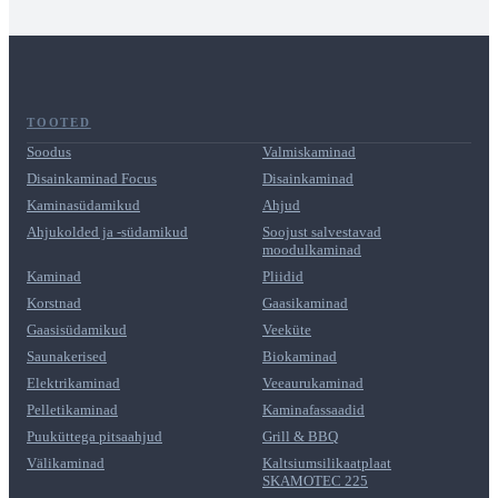
TOOTED
Soodus
Valmiskaminad
Disainkaminad Focus
Disainkaminad
Kaminasüdamikud
Ahjud
Ahjukolded ja -südamikud
Soojust salvestavad
moodulkaminad
Kaminad
Pliidid
Korstnad
Gaasikaminad
Gaasisüdamikud
Veeküte
Saunakerised
Biokaminad
Elektrikaminad
Veeaurukaminad
Pelletikaminad
Kaminafassaadid
Puuküttega pitsaahjud
Grill & BBQ
Välikaminad
Kaltsiumsilikaatplaat
SKAMOTEC 225