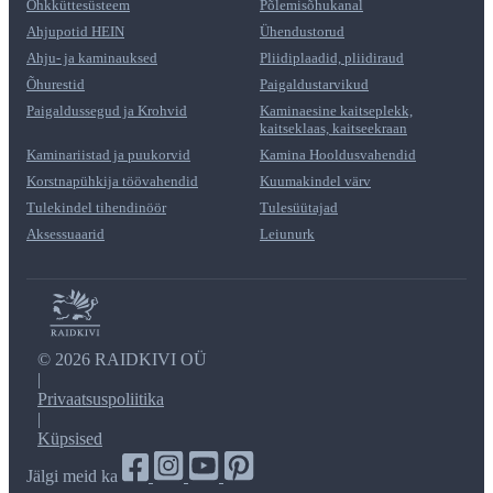
Õhkküttesüsteem
Põlemisõhukanal
Ahjupotid HEIN
Ühendustorud
Ahju- ja kaminauksed
Pliidiplaadid, pliidiraud
Õhurestid
Paigaldustarvikud
Paigaldussegud ja Krohvid
Kaminaesine kaitseplekk,
kaitseklaas, kaitseekraan
Kaminariistad ja puukorvid
Kamina Hooldusvahendid
Korstnapühkija töövahendid
Kuumakindel värv
Tulekindel tihendinöör
Tulesüütajad
Aksessuaarid
Leiunurk
©
2026 RAIDKIVI OÜ
|
Privaatsuspoliitika
|
Küpsised
Jälgi meid ka