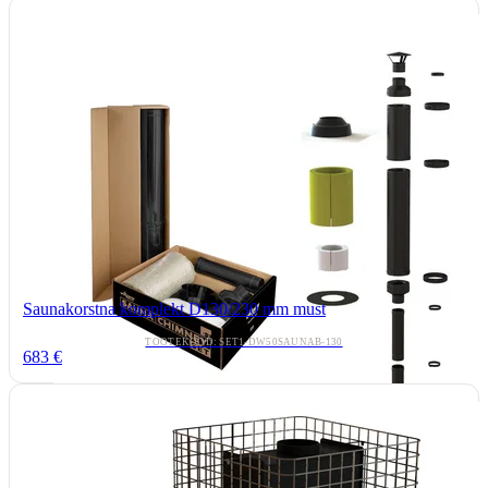
Saunakorstna komplekt D130/230 mm must
TOOTEKOOD: SET1-DW50SAUNAB-130
683 €