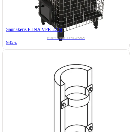
Saunakeris ETNA VPR-22-N
TOOTEKOOD: ETNA-22-N-V
935 €