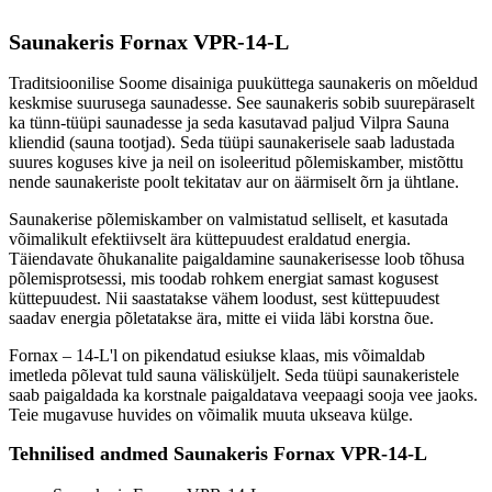
Halu pikkus:
340 mm
Klaasi kuju:
Sirge
Saunakeris Fornax VPR-14-L
Materjal:
Teras
Traditsioonilise Soome disainiga puuküttega saunakeris on mõeldud
Kütus:
Puu
keskmise suurusega saunadesse. See saunakeris sobib suurepäraselt
Garantii:
3 aastat
ka tünn-tüüpi saunadesse ja seda kasutavad paljud Vilpra Sauna
VÄHEM INFOT
kliendid (sauna tootjad). Seda tüüpi saunakerisele saab ladustada
suures koguses kive ja neil on isoleeritud põlemiskamber, mistõttu
nende saunakeriste poolt tekitatav aur on äärmiselt õrn ja ühtlane.
Saunakerise põlemiskamber on valmistatud selliselt, et kasutada
võimalikult efektiivselt ära küttepuudest eraldatud energia.
Täiendavate õhukanalite paigaldamine saunakerisesse loob tõhusa
põlemisprotsessi, mis toodab rohkem energiat samast kogusest
küttepuudest. Nii saastatakse vähem loodust, sest küttepuudest
saadav energia põletatakse ära, mitte ei viida läbi korstna õue.
Fornax – 14-L'l on pikendatud esiukse klaas, mis võimaldab
imetleda põlevat tuld sauna välisküljelt. Seda tüüpi saunakeristele
saab paigaldada ka korstnale paigaldatava veepaagi sooja vee jaoks.
Teie mugavuse huvides on võimalik muuta ukseava külge.
Tehnilised andmed Saunakeris Fornax VPR-14-L