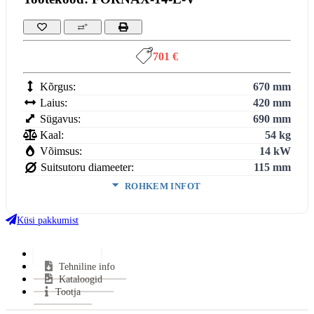
701 €
Kõrgus:
670 mm
Laius:
420 mm
Sügavus:
690 mm
Kaal:
54 kg
Võimsus:
14 kW
Suitsutoru diameeter:
115 mm
ROHKEM INFOT
Köetav maht:
3
7-13
m
Küsi pakkumist
Kasutegur:
66 %
Suitsugaaside voolumaht:
13,1 g/s
Lisainfo
Keskmine suitsugaaside temperatuur:
430 °C
Tehniline info
Miinimum tõmme:
13 Pa
Kataloogid
CO tase (13% O2):
0,40 %
Tootja
Suitsutoru ühendus:
Pealt, Küljelt