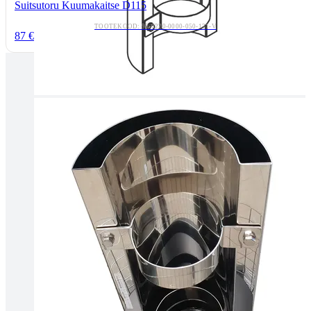
Suitsutoru Kuumakaitse D115
TOOTEKOOD: 98-0220-0000-050-121-V
87 €
Tallinnas kaminasalong
Pärnu mnt. 139E/2, 11317, Tallinn
(+372) 677 6977
kaminakoda@kaminakoda.ee
E-R 10:00-18:30
Tartus kivi töötlemine
Tähe 127E, Tartu
(+372) 747 7107
vaino@raidkivi.ee
E-R 09:00–17:00