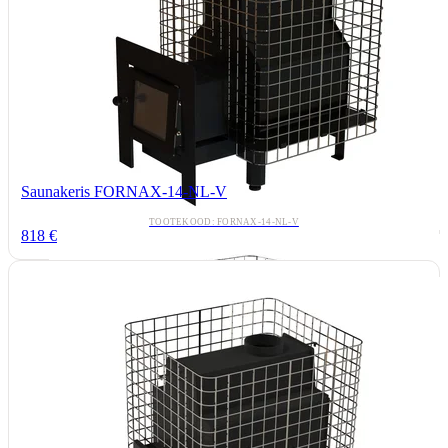
Saunakeris FORNAX-14-NL-V
TOOTEKOOD: FORNAX-14-NL-V
818 €