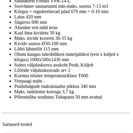
Saunakeris Fornax VPR-14-L
Soovitatav saunaruumi min-maks. suurus 7-13 m3
Kõrgus + reguleeritavad jalad 670 mm + 0-10 mm
Laius 420 mm
Sügavus 690 mm
Alumine rest mild teras
Kaal ilma kivideta 50 kg
Maks. kivide koorem 30-35 kg
Kivide suurus Ø50-100 mm
Lõõri läbimõõt 115 mm
Ohutu kaugus tuleohtlikest materjalidest (eest x küljed x
kõrgus) 1000x500x1430 mm
Suitsu väljalaskeava asukoht Pealt, Küljelt
Lõõride väljalaskeavade arv 2
Korstna nõutav temperatuuriklass T600
Veepaagi maht -
Puiduhalgude maksimaalne pikkus 340 mm
Maks. tankimine korraga 3,7 kg
Põlemisõhu seadistus Tuhapann 50 mm avatud
Sarnased tooted