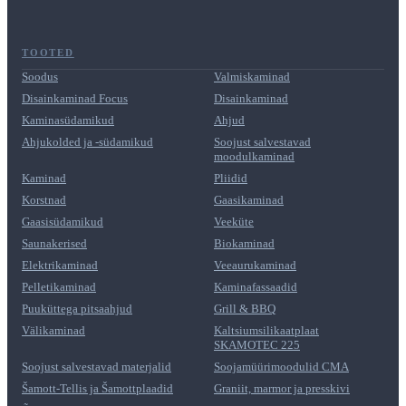
TOOTED
Soodus
Valmiskaminad
Disainkaminad Focus
Disainkaminad
Kaminasüdamikud
Ahjud
Ahjukolded ja -südamikud
Soojust salvestavad
moodulkaminad
Kaminad
Pliidid
Korstnad
Gaasikaminad
Gaasisüdamikud
Veeküte
Saunakerised
Biokaminad
Elektrikaminad
Veeaurukaminad
Pelletikaminad
Kaminafassaadid
Puuküttega pitsaahjud
Grill & BBQ
Välikaminad
Kaltsiumsilikaatplaat
SKAMOTEC 225
Soojust salvestavad materjalid
Soojamüürimoodulid CMA
Šamott-Tellis ja Šamottplaadid
Graniit, marmor ja presskivi