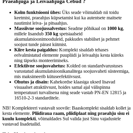
Praeahjuga ja Leivaahjuga Cebud
?
Kolm funktsiooni ühes:
Üks seade võimaldab nii toidu
keetmist, praeahjus küpsetamist kui ka autentsete maitsete
nautimist leiva- ja pitsaahjus.
Massiivne soojussalvestus:
Seadme põhikaal on
1000 kg
,
millele lisandub
350 kg
spetsiaalseid
akumulatsioonimooduleid, pakkudes stabiilset ja pehmet
soojust tunde pärast kütmist.
Kiire kesta paigaldus:
Komplekt sisaldab tehases
eelvalmistatud elemente puupliidi ja leivaahju kesta kiireks
ning täpseks monteerimiseks.
Efektiivne soojusvahetus:
Kolded on standardvarustuses
varustatud akumulatsioonikanalitega soojusvaheti süsteemiga,
mis maksimeerib kütuseefektiivsust.
Ohutus ja disain:
Kahekordse klaasiga uksed lisavad
visuaalset atraktiivsust, hoides samal ajal välispinna
temperatuuri turvalisena ning seade vastab PN-EN 12815 ja
16510-2-3 standarditele.
NB! Komplekteeri vastavalt soovile: Baaskomplekt sisaldab kollet ja
kesta elemente.
Pliidiraua raam, pliidiplaat ning praeahju sisu ei
kuulu komplekti
, võimaldades Sul valida just Sinu vajadustele
vastavad lisadetailid.