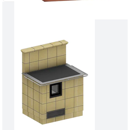
Tallinnas kaminasalong
Pärnu mnt. 139E/2, 11317, Tallinn
(+372) 677 6977
kaminakoda@kaminakoda.ee
E-R 10:00-18:30
Tartus kivi töötlemine
Tähe 127E, Tartu
(+372) 747 7107
vaino@raidkivi.ee
E-R 09:00–17:00
Tabasalus kamina ladu