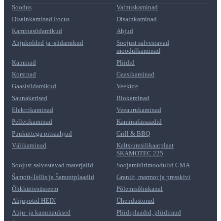
Soodus
Valmiskaminad
Disainkaminad Focus
Disainkaminad
Kaminasüdamikud
Ahjud
Ahjukolded ja -südamikud
Soojust salvestavad
moodulkaminad
Kaminad
Pliidid
Korstnad
Gaasikaminad
Gaasisüdamikud
Veeküte
Saunakerised
Biokaminad
Elektrikaminad
Veeaurukaminad
Pelletikaminad
Kaminafassaadid
Puuküttega pitsaahjud
Grill & BBQ
Välikaminad
Kaltsiumsilikaatplaat
SKAMOTEC 225
Soojust salvestavad materjalid
Soojamüürimoodulid CMA
Šamott-Tellis ja Šamottplaadid
Graniit, marmor ja presskivi
Õhkküttesüsteem
Põlemisõhukanal
Ahjupotid HEIN
Ühendustorud
Ahju- ja kaminauksed
Pliidiplaadid, pliidiraud