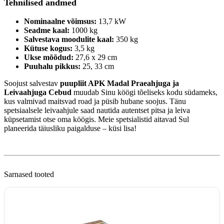
Tehnilised andmed
Nominaalne võimsus:
13,7 kW
Seadme kaal:
1000 kg
Salvestava moodulite kaal:
350 kg
Kütuse kogus:
3,5 kg
Ukse mõõdud:
27,6 x 29 cm
Puuhalu pikkus:
25, 33 cm
Soojust salvestav
puupliit APK Madal Praeahjuga ja
Leivaahjuga Cebud
muudab Sinu köögi tõeliseks kodu südameks,
kus valmivad maitsvad road ja püsib hubane soojus. Tänu
spetsiaalsele leivaahjule saad nautida autentset pitsa ja leiva
küpsetamist otse oma köögis. Meie spetsialistid aitavad Sul
planeerida täiusliku paigalduse – küsi lisa!
Sarnased tooted