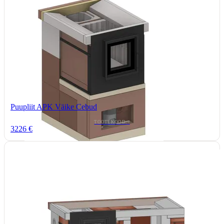
Puupliit APK Väike Cebud
TOOTEKOOD: -
3226 €