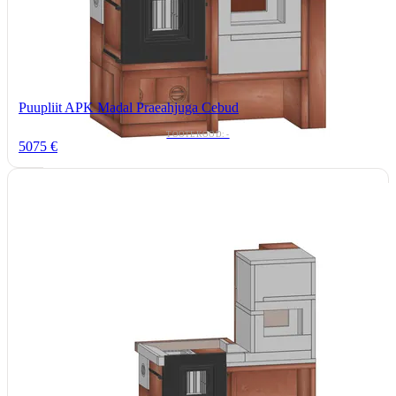
Puupliit APK Madal Praeahjuga Cebud
TOOTEKOOD: -
5075 €