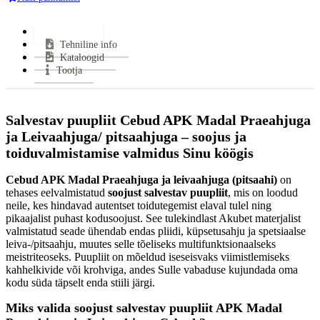
Keskmine puidu tarbimine:
3,5 kg/h
Halu pikkus:
330 mm
Lisainfo
Tehniline info
Kütus:
Puu
Kataloogid
Soojasalvestus element:
Jah
Tootja
Garantii:
2 aastat
VÄHEM INFOT
Salvestav puupliit Cebud APK Madal Praeahjuga
ja Leivaahjuga/ pitsaahjuga – soojus ja
toiduvalmistamise valmidus Sinu köögis
Cebud APK Madal Praeahjuga ja leivaahjuga (pitsaahi)
on
tehases eelvalmistatud
soojust salvestav puupliit
, mis on loodud
neile, kes hindavad autentset toidutegemist elaval tulel ning
pikaajalist puhast kodusoojust. See tulekindlast Akubet materjalist
valmistatud seade ühendab endas pliidi, küpsetusahju ja spetsiaalse
leiva-/pitsaahju, muutes selle tõeliseks multifunktsionaalseks
meistriteoseks. Puupliit on mõeldud iseseisvaks viimistlemiseks
kahhelkivide või krohviga, andes Sulle vabaduse kujundada oma
kodu süda täpselt enda stiili järgi.
Miks valida soojust salvestav puupliit APK Madal