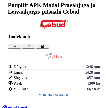
Puupliit APK Madal Praeahjuga ja
Leivaahjuga/ pitsaahi Cebud
Tootekood: -
8416 €
Kõrgus:
1246 mm
Laius:
1428 mm
Sügavus:
857 mm
Kaal:
1300 kg
Võimsus:
13,7 kW
ROHKEM INFOT
Ukse kõrgus:
323 mm
Ukse laius:
309 mm
Küsi pakkumist