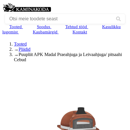
Tooted
Soodus
Tehtud tööd
Kasulikku
lugemist
Kaubamärgid
Kontakt
Tooted
→
Pliidid
→
Puupliit APK Madal Praeahjuga ja Leivaahjuga/ pitsaahi
Cebud