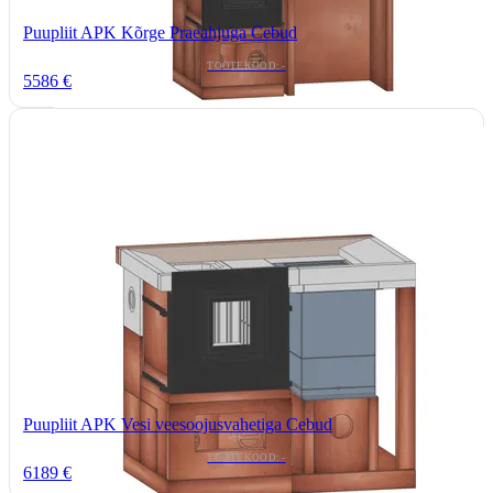
Puupliit APK Kõrge Praeahjuga Cebud
TOOTEKOOD: -
5586 €
Puupliit APK Vesi veesoojusvahetiga Cebud
TOOTEKOOD: -
6189 €