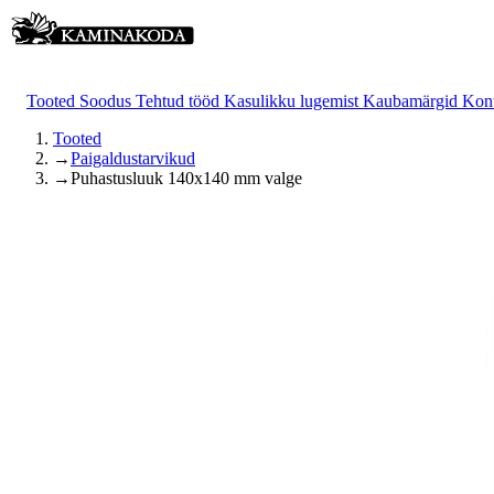
Tooted
Soodus
Tehtud tööd
Kasulikku lugemist
Kaubamärgid
Kon
Tooted
→
Paigaldustarvikud
→
Puhastusluuk 140x140 mm valge