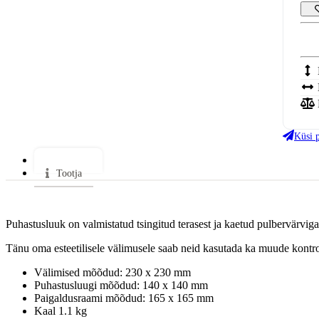
Küsi 
Lisainfo
Tootja
Puhastusluuk on valmistatud tsingitud terasest ja kaetud pulbervärviga
Tänu oma esteetilisele välimusele saab neid kasutada ka muude kontrol
Välimised mõõdud: 230 x 230 mm
Puhastusluugi mõõdud: 140 x 140 mm
Paigaldusraami mõõdud: 165 x 165 mm
Kaal 1.1 kg