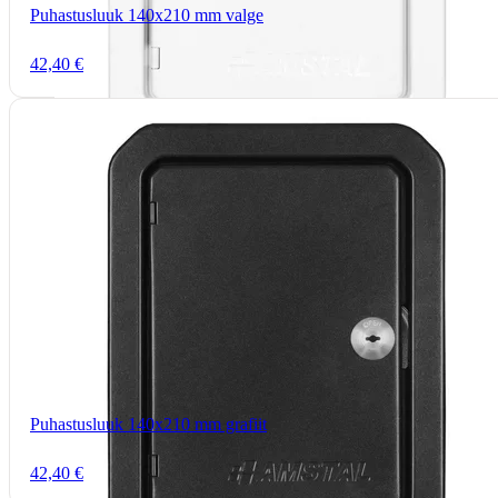
Puhastusluuk 140x210 mm valge
42,40 €
Puhastusluuk 140x210 mm grafiit
42,40 €