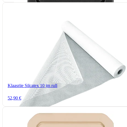
Klaasriie Silcatex 10 jm rull
52,90 €