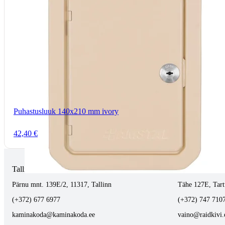
Puhastusluuk 140x210 mm ivory
42,40 €
Tallinnas kaminasalong
Tartus kivi töö
Pärnu mnt. 139E/2, 11317, Tallinn
Tähe 127E, Tart
(+372) 677 6977
(+372) 747 710
kaminakoda@kaminakoda.ee
vaino@raidkivi.