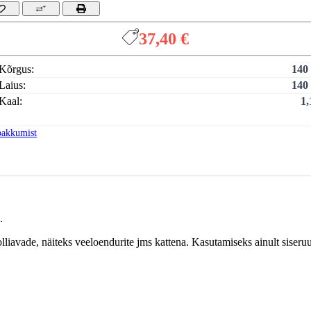
37,40 €
Kõrgus:
140
Laius:
140
Kaal:
1,
pakkumist
.
liavade, näiteks veeloendurite jms kattena. Kasutamiseks ainult siseru