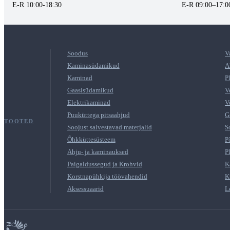
E-R 10:00-18:30
E-R 09:00–17:0
Soodus
V
Kaminasüdamikud
A
Kaminad
P
Gaasisüdamikud
V
Elektrikaminad
V
Puuküttega pitsaahjud
G
TOOTED
Soojust salvestavad materjalid
S
Õhkküttesüsteem
P
Ahju- ja kaminauksed
P
Paigaldussegud ja Krohvid
K
Korstnapühkija töövahendid
K
Aksessuaarid
L