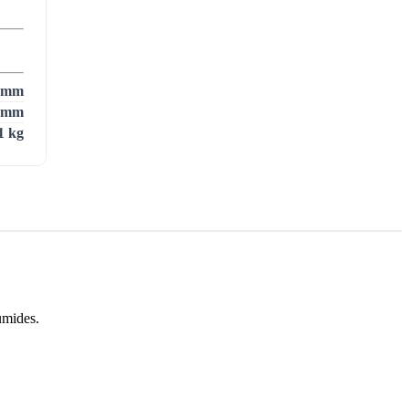
 mm
 mm
1 kg
umides.