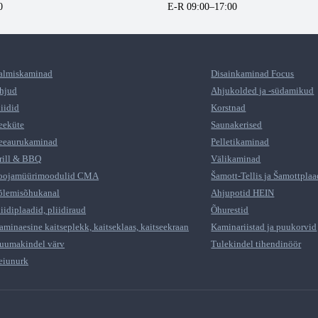
0
E-R 09:00–17:00
almiskaminad
Disainkaminad Focus
hjud
Ahjukolded ja -südamikud
liidid
Korstnad
eeküte
Saunakerised
eeaurukaminad
Pelletikaminad
rill & BBQ
Välikaminad
oojamüürimoodulid CMA
Šamott-Tellis ja Šamottplaa
õlemisõhukanal
Ahjupotid HEIN
liidiplaadid, pliidiraud
Õhurestid
aminaesine kaitseplekk, kaitseklaas, kaitseekraan
Kaminariistad ja puukorvid
uumakindel värv
Tulekindel tihendinöör
eiunurk