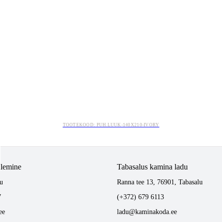
TOOTEKOOD: PUH.LUUK-140X210-IVORY
tlemine
Tabasalus kamina ladu
u
Ranna tee 13, 76901, Tabasalu
7
(+372) 679 6113
ee
ladu@kaminakoda.ee