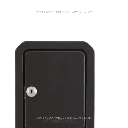
TOOTEKOOD: PUH.LUUK-140X210-VALGE
TOOTEKOOD: PUH.LUUK-140X210-GRAFIIT