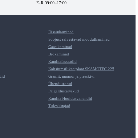
E-R 09:00–17:00
Disainkaminad
Soojust salvestavad moodulkaminad
Gaasikaminad
Biokaminad
Kaminafassaadid
Kaltsiumsilikaatplaat SKAMOTEC 225
did
Graniit, marmor ja presskivi
Ühendustorud
Paigaldustarvikud
Kamina Hooldusvahendid
Tulesüütajad