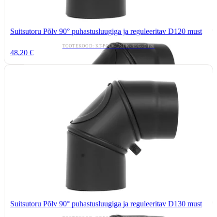
Suitsutoru Põlv 90° puhastusluugiga ja reguleeritav D120 must
TOOTEKOOD: KT-POLV-LUUK-REG.-D120
48,20 €
Suitsutoru Põlv 90° puhastusluugiga ja reguleeritav D130 must