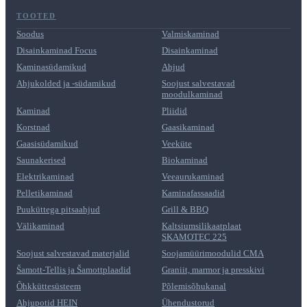
TOOTED
Soodus
Valmiskaminad
Disainkaminad Focus
Disainkaminad
Kaminasüdamikud
Ahjud
Ahjukolded ja -südamikud
Soojust salvestavad
moodulkaminad
Kaminad
Pliidid
Korstnad
Gaasikaminad
Gaasisüdamikud
Veeküte
Saunakerised
Biokaminad
Elektrikaminad
Veeaurukaminad
Pelletikaminad
Kaminafassaadid
Puuküttega pitsaahjud
Grill & BBQ
Välikaminad
Kaltsiumsilikaatplaat
SKAMOTEC 225
Soojust salvestavad materjalid
Soojamüürimoodulid CMA
Šamott-Tellis ja Šamottplaadid
Graniit, marmor ja presskivi
Õhkküttesüsteem
Põlemisõhukanal
Ahjupotid HEIN
Ühendustorud