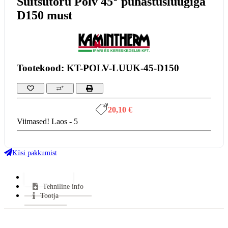
Suitsutoru Põlv 45° puhastusluugiga
D150 must
Tootekood: KT-POLV-LUUK-45-D150
20,10 €
Viimased! Laos - 5
Küsi pakkumist
Lisainfo
Tehniline info
Tootja