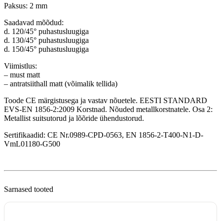
Paksus: 2 mm
Saadavad mõõdud:
d. 120/45° puhastusluugiga
d. 130/45° puhastusluugiga
d. 150/45° puhastusluugiga
Viimistlus:
– must matt
– antratsiithall matt (võimalik tellida)
Toode CE märgistusega ja vastav nõuetele. EESTI STANDARD
EVS-EN 1856-2:2009 Korstnad. Nõuded metallkorstnatele. Osa 2:
Metallist suitsutorud ja lõõride ühendustorud.
Sertifikaadid: CE Nr.0989-CPD-0563, EN 1856-2-T400-N1-D-
VmL01180-G500
Sarnased tooted