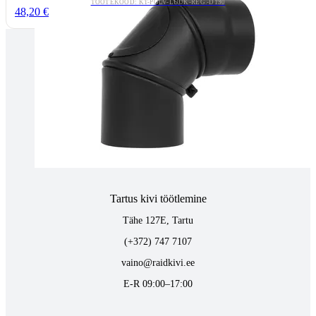
TOOTEKOOD: KT-POLV-LUUK-REG.-D130
48,20 €
Tallinnas kaminasalong
Pärnu mnt. 139E/2, 11317, Tallinn
(+372) 677 6977
kaminakoda@kaminakoda.ee
E-R 10:00-18:30
Tartus kivi töötlemine
Tähe 127E, Tartu
(+372) 747 7107
vaino@raidkivi.ee
E-R 09:00–17:00