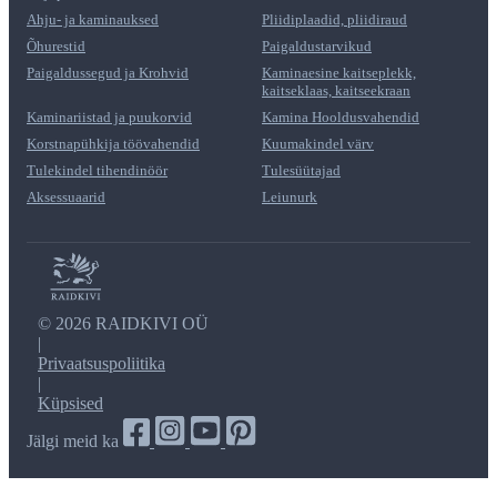
Ahju- ja kaminauksed
Pliidiplaadid, pliidiraud
Õhurestid
Paigaldustarvikud
Paigaldussegud ja Krohvid
Kaminaesine kaitseplekk,
kaitseklaas, kaitseekraan
Kaminariistad ja puukorvid
Kamina Hooldusvahendid
Korstnapühkija töövahendid
Kuumakindel värv
Tulekindel tihendinöör
Tulesüütajad
Aksessuaarid
Leiunurk
©
2026 RAIDKIVI OÜ
|
Privaatsuspoliitika
|
Küpsised
Jälgi meid ka