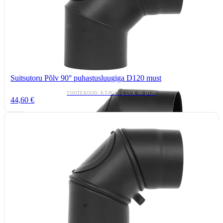
Suitsutoru Põlv 90° puhastusluugiga D120 must
TOOTEKOOD: KT-POLV-LUUK-90-D120
44,60 €