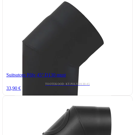
Suitsutoru Põlv 45° D130 must
TOOTEKOOD: KT-POLV-D130-45
33,90 €