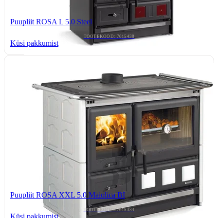
Puupliit ROSA L 5.0 Steel
TOOTEKOOD: 7015438
Küsi pakkumist
Puupliit ROSA XXL 5.0 Maiolica BI
TOOTEKOOD: 7015334
Küsi pakkumist