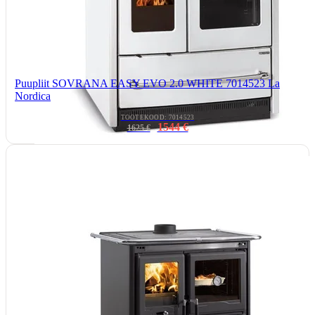
Puupliit SOVRANA EASY EVO 2.0 WHITE 7014523 La
Nordica
TOOTEKOOD: 7014523
1544 €
1625 €