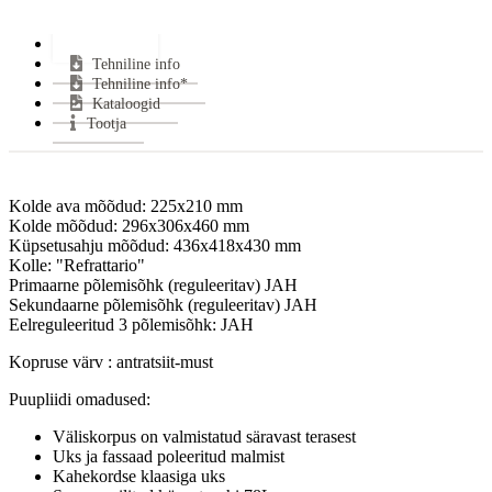
Keskmine puidu tarbimine:
2.3 kg/h
Lisainfo
Keskmine suitsugaaside temperatuur:
232 °C
Tehniline info
Miinimum tõmme:
12 Pa
Tehniline info*
Suitsutoru ühendus:
Pealt või Tagant
Kataloogid
Halu pikkus:
300 mm
Tootja
Klaasi kuju:
Sirge
Uks avaneb:
Küljele
Kütus:
Puu
Kolde ava mõõdud: 225x210 mm
Garantii:
2 aastat
Kolde mõõdud: 296x306x460 mm
Küpsetusahju mõõdud: 436x418x430 mm
Energiaklass:
Kolle: "Refrattario"
VÄHEM INFOT
Primaarne põlemisõhk (reguleeritav) JAH
Sekundaarne põlemisõhk (reguleeritav) JAH
Eelreguleeritud 3 põlemisõhk: JAH
Kopruse värv : antratsiit-must
Puupliidi omadused:
Väliskorpus on valmistatud säravast terasest
Uks ja fassaad poleeritud malmist
Kahekordse klaasiga uks