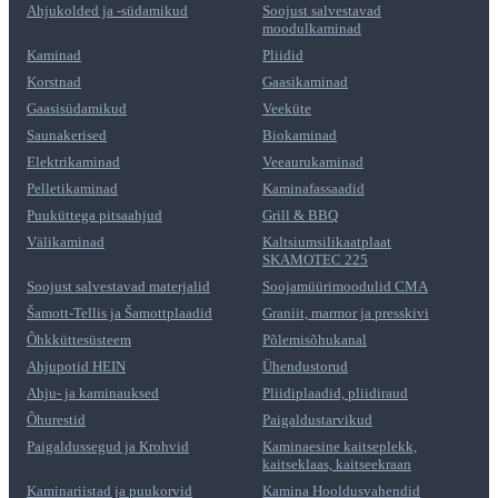
Ahjukolded ja -südamikud
Soojust salvestavad
moodulkaminad
Kaminad
Pliidid
Korstnad
Gaasikaminad
Gaasisüdamikud
Veeküte
Saunakerised
Biokaminad
Elektrikaminad
Veeaurukaminad
Pelletikaminad
Kaminafassaadid
Puuküttega pitsaahjud
Grill & BBQ
Välikaminad
Kaltsiumsilikaatplaat
SKAMOTEC 225
Soojust salvestavad materjalid
Soojamüürimoodulid CMA
Šamott-Tellis ja Šamottplaadid
Graniit, marmor ja presskivi
Õhkküttesüsteem
Põlemisõhukanal
Ahjupotid HEIN
Ühendustorud
Ahju- ja kaminauksed
Pliidiplaadid, pliidiraud
Õhurestid
Paigaldustarvikud
Paigaldussegud ja Krohvid
Kaminaesine kaitseplekk,
kaitseklaas, kaitseekraan
Kaminariistad ja puukorvid
Kamina Hooldusvahendid