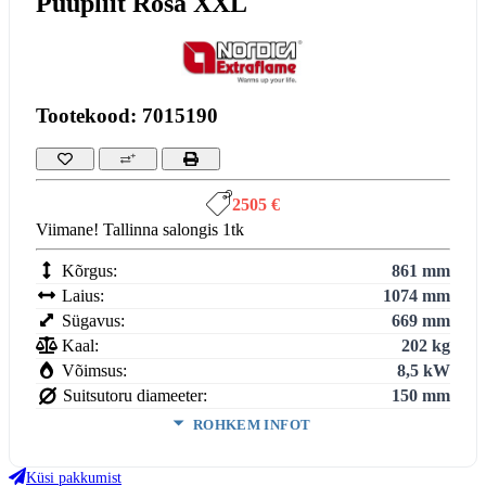
Puupliit Rosa XXL
Tootekood: 7015190
2505 €
Viimane! Tallinna salongis 1tk
Kõrgus:
861 mm
Laius:
1074 mm
Sügavus:
669 mm
Kaal:
202 kg
Võimsus:
8,5 kW
Suitsutoru diameeter:
150 mm
ROHKEM INFOT
Köetav maht:
3
244
m
Küsi pakkumist
Kasutegur:
75 %