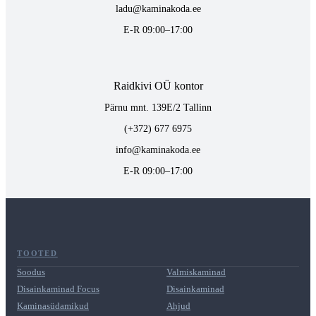
ladu@kaminakoda.ee
E-R 09:00–17:00
Raidkivi OÜ kontor
Pärnu mnt. 139E/2 Tallinn
(+372) 677 6975
info@kaminakoda.ee
E-R 09:00–17:00
TOOTED
Soodus
Valmiskaminad
Disainkaminad Focus
Disainkaminad
Kaminasüdamikud
Ahjud