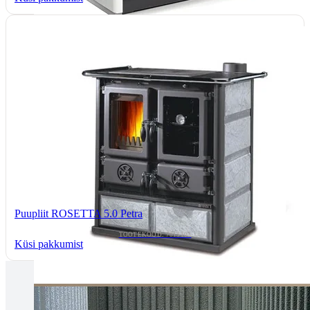
Puupliit ROSETTA 5.0 Petra
TOOTEKOOD: 7013103
Küsi pakkumist
Tallinnas kaminasalong