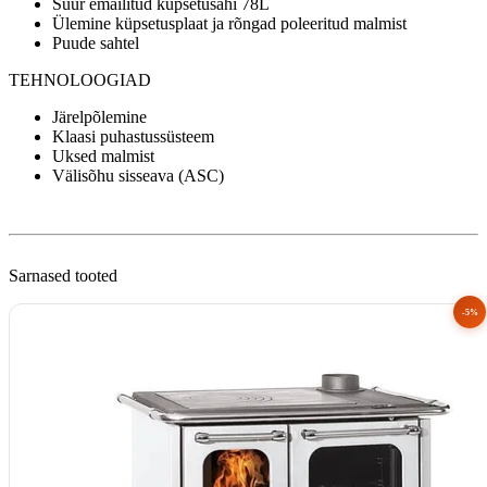
Suur emailitud küpsetusahi 78L
Ülemine küpsetusplaat ja rõngad poleeritud malmist
Puude sahtel
TEHNOLOOGIAD
Järelpõlemine
Klaasi puhastussüsteem
Uksed malmist
Välisõhu sisseava (ASC)
Sarnased tooted
-5%