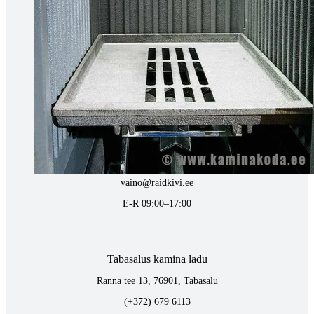
Pärnu mnt. 139E/2, 11317, Tallinn
(+372) 677 6977
kaminakoda@kaminakoda.ee
E-R 10:00-18:30
Tartus kivi töötlemine
Tähe 127E, Tartu
(+372) 747 7107
vaino@raidkivi.ee
E-R 09:00–17:00
Tabasalus kamina ladu
Ranna tee 13, 76901, Tabasalu
(+372) 679 6113