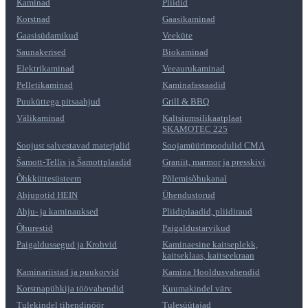
Kaminad
Pliidid
Korstnad
Gaasikaminad
Gaasisüdamikud
Veeküte
Saunakerised
Biokaminad
Elektrikaminad
Veeaurukaminad
Pelletikaminad
Kaminafassaadid
Puuküttega pitsaahjud
Grill & BBQ
Välikaminad
Kaltsiumsilikaatplaat
SKAMOTEC 225
Soojust salvestavad materjalid
Soojamüürimoodulid CMA
Šamott-Tellis ja Šamottplaadid
Graniit, marmor ja presskivi
Õhkküttesüsteem
Põlemisõhukanal
Ahjupotid HEIN
Ühendustorud
Ahju- ja kaminauksed
Pliidiplaadid, pliidiraud
Õhurestid
Paigaldustarvikud
Paigaldussegud ja Krohvid
Kaminaesine kaitseplekk,
kaitseklaas, kaitseekraan
Kaminariistad ja puukorvid
Kamina Hooldusvahendid
Korstnapühkija töövahendid
Kuumakindel värv
Tulekindel tihendinöör
Tulesüütajad