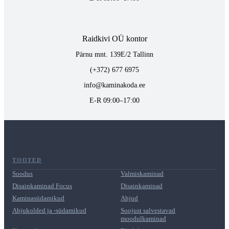
Raidkivi OÜ kontor
Pärnu mnt. 139E/2 Tallinn
(+372) 677 6975
info@kaminakoda.ee
E-R 09:00–17:00
TOOTED
Soodus
Valmiskaminad
Disainkaminad Focus
Disainkaminad
Kaminasüdamikud
Ahjud
Ahjukolded ja -südamikud
Soojust salvestavad
moodulkaminad