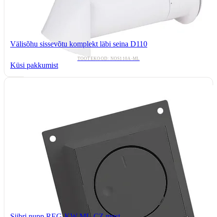
Välisõhu sissevõtu komplekt läbi seina D110
TOOTEKOOD: NOS110A-ML
Küsi pakkumist
Siibri nupp REG-KW-ML-CZ must