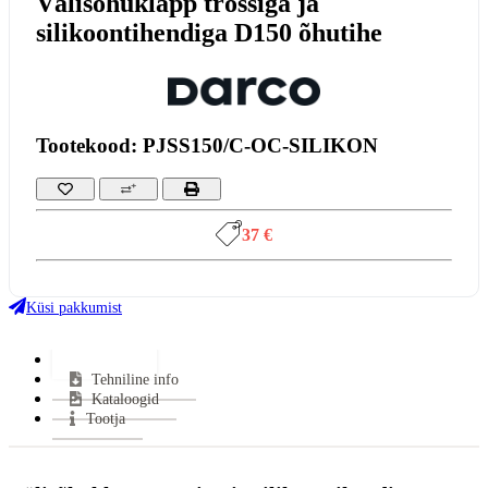
Välisõhuklapp trossiga ja
silikoontihendiga D150 õhutihe
Tootekood: PJSS150/C-OC-SILIKON
37 €
Küsi pakkumist
Lisainfo
Tehniline info
Kataloogid
Tootja