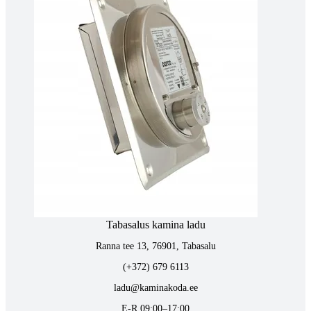
kaminakoda@kaminakoda.ee
E-R 10:00-18:30
Tartus kivi töötlemine
Tähe 127E, Tartu
(+372) 747 7107
vaino@raidkivi.ee
E-R 09:00–17:00
Tabasalus kamina ladu
Ranna tee 13, 76901, Tabasalu
(+372) 679 6113
ladu@kaminakoda.ee
E-R 09:00–17:00