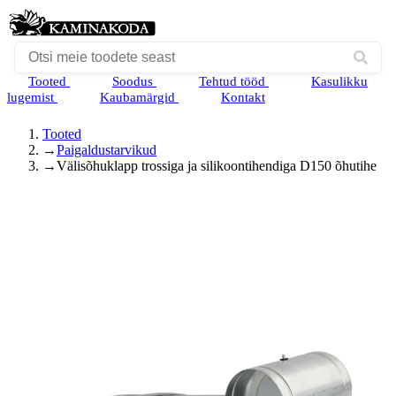
Tooted
Soodus
Tehtud tööd
Kasulikku
lugemist
Kaubamärgid
Kontakt
Tooted
→
Paigaldustarvikud
→
Välisõhuklapp trossiga ja silikoontihendiga D150 õhutihe