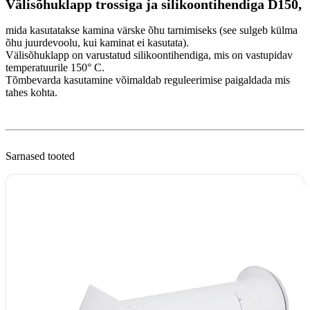
Välisõhuklapp trossiga ja silikoontihendiga D150,
mida kasutatakse kamina värske õhu tarnimiseks (see sulgeb külma
õhu juurdevoolu, kui kaminat ei kasutata).
Välisõhuklapp on varustatud silikoontihendiga, mis on vastupidav
temperatuurile 150° C.
Tõmbevarda kasutamine võimaldab reguleerimise paigaldada mis
tahes kohta.
Sarnased tooted