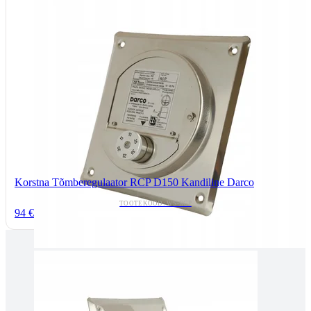
Korstna Tõmberegulaator RCP D150 Kandiline Darco
TOOTEKOOD: WS-RCP
94 €
Tallinnas kaminasalong
Pärnu mnt. 139E/2, 11317, Tallinn
(+372) 677 6977