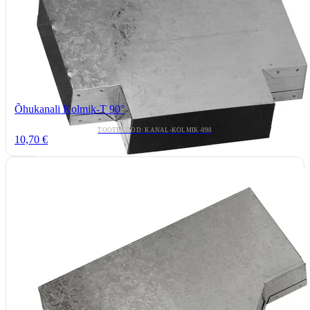
Õhukanali Kolmik-T 90°
TOOTEKOOD: KANAL-KOLMIK-090
10,70 €