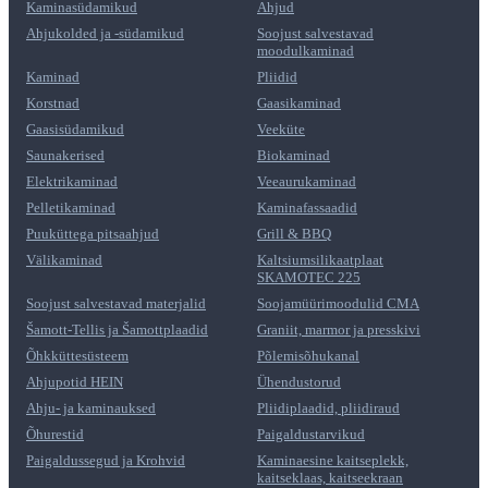
Kaminasüdamikud
Ahjud
Ahjukolded ja -südamikud
Soojust salvestavad
moodulkaminad
Kaminad
Pliidid
Korstnad
Gaasikaminad
Gaasisüdamikud
Veeküte
Saunakerised
Biokaminad
Elektrikaminad
Veeaurukaminad
Pelletikaminad
Kaminafassaadid
Puuküttega pitsaahjud
Grill & BBQ
Välikaminad
Kaltsiumsilikaatplaat
SKAMOTEC 225
Soojust salvestavad materjalid
Soojamüürimoodulid CMA
Šamott-Tellis ja Šamottplaadid
Graniit, marmor ja presskivi
Õhkküttesüsteem
Põlemisõhukanal
Ahjupotid HEIN
Ühendustorud
Ahju- ja kaminauksed
Pliidiplaadid, pliidiraud
Õhurestid
Paigaldustarvikud
Paigaldussegud ja Krohvid
Kaminaesine kaitseplekk,
kaitseklaas, kaitseekraan