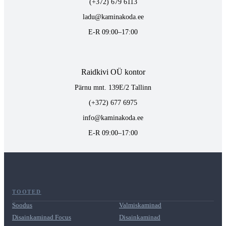
(+372) 679 6113
ladu@kaminakoda.ee
E-R 09:00–17:00
Raidkivi OÜ kontor
Pärnu mnt. 139E/2 Tallinn
(+372) 677 6975
info@kaminakoda.ee
E-R 09:00–17:00
TOOTED
Soodus
Valmiskaminad
Disainkaminad Focus
Disainkaminad