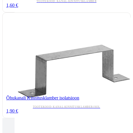
TOOTEKOOD: KANAL-KINNITUSKLAMBER
1,60 €
Õhukanali Kinnitusklamber isolatsioon
TOOTEKOOD: KANAL-KINNITUSKLAMBER-ISOL
1,90 €
Tallinnas kaminasalong