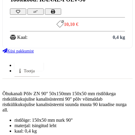
10,10 €
Kaal:
0,4 kg
Küsi pakkumist
Lisainfo
Tootja
Õhukanali Põlv ZN 90° 50x150mm 150x50 mm ristlõikega
ristkülikukujulise kanalisüsteemi 90° põlv võimaldab
ristkülikukujulise kanalisüsteemi suunda muuta 90 kraadise nurga
all.
ristlõige: 150x50 mm nurk 90°
materjal: tsingitud leht
kaal: 0,4 kg