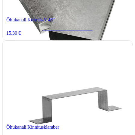
Õhukanali Kolmik-Y 45°
TOOTEKOOD: KANAL-KOLMIK-045
15,30 €
Õhukanali Kinnitusklamber