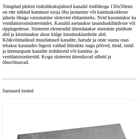
Tsingitud plekist ristkülikukujulised kanalid ristlõikega 150x50mm
on ette nähtud kaminast sooja õhu jaotamise või kaminakoldesse
jaheda õhuga varustamise süsteemi ehitamiseks. Neid kasutatakse ka
ventilatsioonisüsteemides. Kanalid asetatakse tasanduskihtidesse või
ripplagedesse. Süsteemi elemendid ühendatakse sisemiste pistikute
abil ja kinnitatakse aluse külge kinnitusklambrite abil.
Kõikvõimalikud muudatused kanalite, harude ja otste suuna osas
tehakse kasutades õigesti valitud liitmikke nagu põlved, tiisid, ristid
ja ümmarguste kanalite reduktorid või kamina- ja
ventilatsioonirestid. Kogu süsteemi täiendavad siibrid ja
õhuvõtuavad.
Sarnased tooted