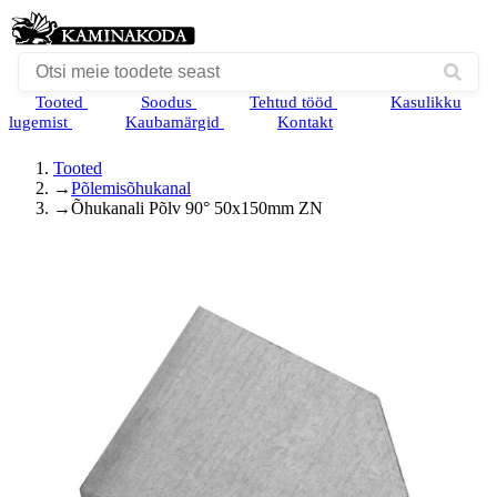
Tooted
Soodus
Tehtud tööd
Kasulikku
lugemist
Kaubamärgid
Kontakt
Tooted
→
Põlemisõhukanal
→
Õhukanali Põlv 90° 50x150mm ZN