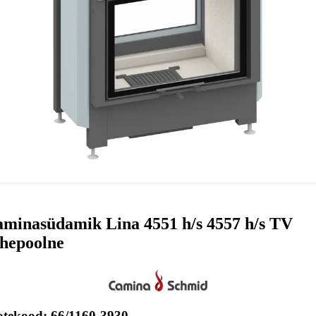
minasüdamik Lina 4551 h/s 4557 h/s TV
hepoolne
otekood: 66/1160-3930