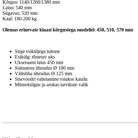
Kõrgus: 1140/1260/1380 mm

Laius: 540 mm

Sügavus: 520 mm

Kaal: 180-200 kg

Olemas erinevate klaasi kõrgustega mudelid: 450, 510, 570 mm
Sirge esiküljega tulease
Esikülg: tõstetav uks
Ukseraami laius 450 mm
Suitsutoru ühendus Ø 180 mm
Välisõhu ühendus Ø 125 mm
Sisevoodri vahetamine esiukse kaudu
Mitmekülgne ja arukas tarvikute valik