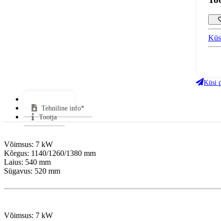
Küs
Klaa
Uks
Küsi 
Gara
Lisainfo*
Tehniline info*
Tootja
Võimsus: 7 kW

Kõrgus: 1140/1260/1380 mm

Laius: 540 mm

Sügavus: 520 mm

Võimsus: 7 kW
