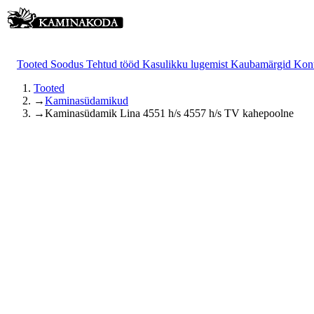
Tooted
Soodus
Tehtud tööd
Kasulikku lugemist
Kaubamärgid
Kon
Tooted
→
Kaminasüdamikud
→
Kaminasüdamik Lina 4551 h/s 4557 h/s TV kahepoolne