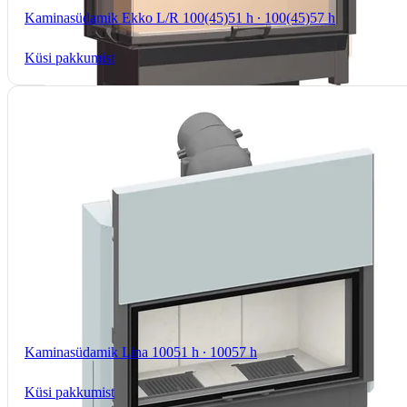
Kaminasüdamik Ekko L/R 100(45)51 h ∙ 100(45)57 h
Küsi pakkumist
Kaminasüdamik Lina 10051 h ∙ 10057 h
Küsi pakkumist