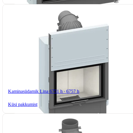
Kaminasüdamik Lina 6751 h ∙ 6757 h
Küsi pakkumist