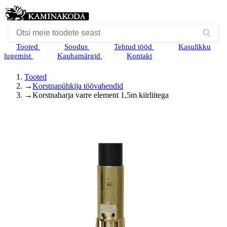
Tooted
Soodus
Tehtud tööd
Kasulikku
lugemist
Kaubamärgid
Kontakt
Tooted
→
Korstnapühkija töövahendid
→
Korstnaharja varre element 1,5m kiirliitega