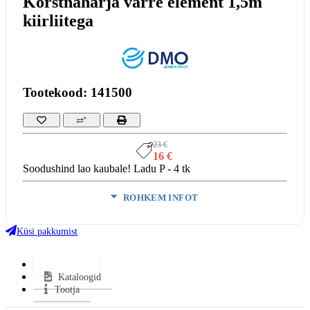
Korstnaharja varre element 1,5m
kiirliitega
Tootekood: 141500
23 €
16 €
Soodushind lao kaubale! Ladu P - 4 tk
ROHKEM INFOT
Garantii:
2 aastat
Küsi pakkumist
VÄHEM INFOT
Lisainfo
Kataloogid
Tootja