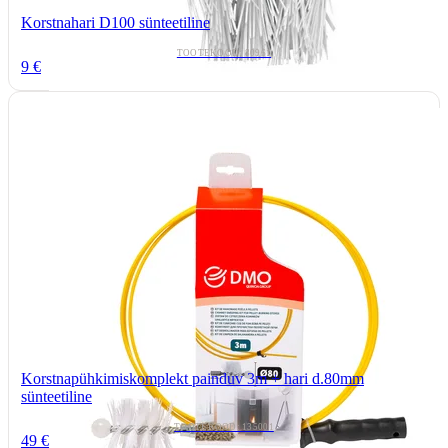
Korstnahari D100 sünteetiline
TOOTEKOOD: 80961
9 €
Korstnapühkimiskomplekt painduv 3m + hari d.80mm
sünteetiline
TOOTEKOOD: 135001
49 €