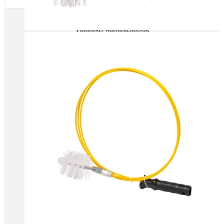
Tallinnas kaminasalong
Pärnu mnt. 139E/2, 11317, Tallinn
(+372) 677 6977
kaminakoda@kaminakoda.ee
E-R 10:00-18:30
Tartus kivi töötlemine
Tähe 127E, Tartu
(+372) 747 7107
vaino@raidkivi.ee
E-R 09:00–17:00