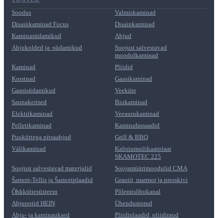
Soodus
Valmiskaminad
Disainkaminad Focus
Disainkaminad
Kaminasüdamikud
Ahjud
Ahjukolded ja -südamikud
Soojust salvestavad
moodulkaminad
Kaminad
Pliidid
Korstnad
Gaasikaminad
Gaasisüdamikud
Veeküte
Saunakerised
Biokaminad
Elektrikaminad
Veeaurukaminad
Pelletikaminad
Kaminafassaadid
Puuküttega pitsaahjud
Grill & BBQ
Välikaminad
Kaltsiumsilikaatplaat
SKAMOTEC 225
Soojust salvestavad materjalid
Soojamüürimoodulid CMA
Šamott-Tellis ja Šamottplaadid
Graniit, marmor ja presskivi
Õhkküttesüsteem
Põlemisõhukanal
Ahjupotid HEIN
Ühendustorud
Ahju- ja kaminauksed
Pliidiplaadid, pliidiraud