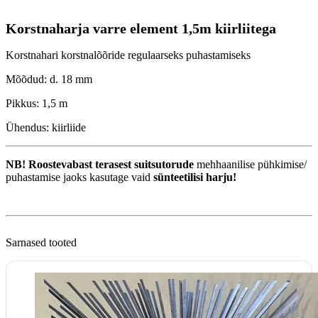
Korstnaharja varre element 1,5m kiirliitega
Korstnahari korstnalõõride regulaarseks puhastamiseks
Mõõdud: d. 18 mm
Pikkus: 1,5 m
Ühendus: kiirliide
NB! Roostevabast terasest suitsutorude
mehhaanilise pühkimise/
puhastamise jaoks kasutage vaid
sünteetilisi harju!
Sarnased tooted