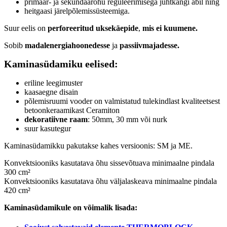
Energiaklass:
primaar- ja sekundaarõhu reguleerimisega juhtkangi abil ning
heitgaasi järelpõlemissüsteemiga.
VÄHEM INFOT
Suur eelis on
perforeeritud uksekäepide
,
mis ei kuumene.
Sobib
madalenergiahoonedesse
ja
passiivmajadesse.
Kaminasüdamiku eelised:
eriline leegimuster
kaasaegne disain
põlemisruumi vooder on valmistatud tulekindlast kvaliteetsest
betoonkeraamikast Ceramiton
dekoratiivne raam
: 50mm, 30 mm või nurk
suur kasutegur
Kaminasüdamikku pakutakse kahes versioonis: SM ja ME.
Konvektsiooniks kasutatava õhu sissevõtuava minimaalne pindala
300 cm²
Konvektsiooniks kasutatava õhu väljalaskeava minimaalne pindala
420 cm²
Kaminasüdamikule on võimalik lisada: