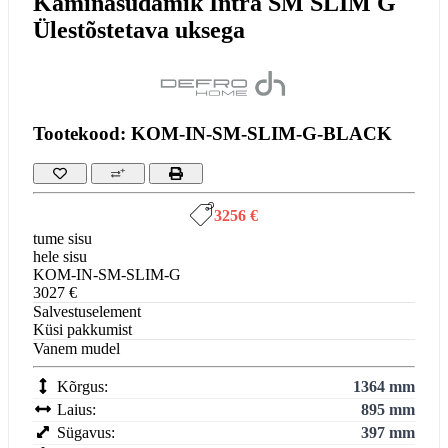
Kaminasüdamik Intra SM SLIM G
Ülestõstetava uksega
Tootekood: KOM-IN-SM-SLIM-G-BLACK
3256 €
tume sisu
hele sisu
KOM-IN-SM-SLIM-G
3027 €
Salvestuselement
Küsi pakkumist
Vanem mudel
Kõrgus:
1364 mm
Laius:
895 mm
Sügavus:
397 mm