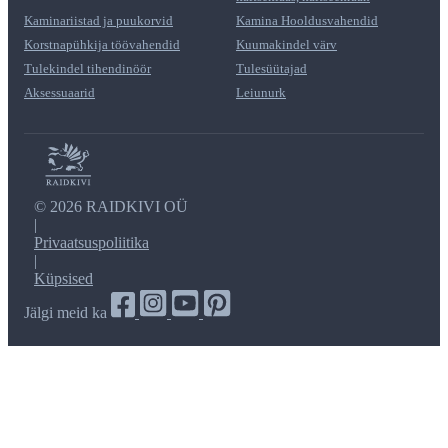
Kaminariistad ja puukorvid
Kamina Hooldusvahendid
Korstnapühkija töövahendid
Kuumakindel värv
Tulekindel tihendinöör
Tulesüütajad
Aksessuaarid
Leiunurk
©
2026 RAIDKIVI OÜ
|
Privaatsuspoliitika
|
Küpsised
Jälgi meid ka