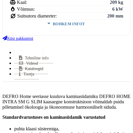
Kaal:
209 kg
Võimsus:
6 kW
Suitsutoru diameeter:
200 mm
ROHKEM INFOT
Ukse kõrgus:
430 mm
Ukse laius:
580 mm
Küsi pakkumist
Võimsus (min-maks):
2,4 - 7,2 kW
Kasutegur:
82.7 %
Lisainfo
Tehniline info
Keskmine suitsugaaside temperatuur:
224 °C
Videod
Miinimum tõmme:
12±2 Pa
Kataloogid
CO tase (13% O2):
0.1 %
Tootja
Suitsutoru ühendus:
Pealt
Halu pikkus:
500 mm
Klaasi kuju:
Sirge
DEFRO Home seeriasse kuuluva kaminasüdamiku DEFRO HOME
Uks avaneb:
Ülesse ja Küljele
INTRA SM G SLIM kaasaegne konstruktsioon võimaldab puidu
Materjal:
Teras
põletamisel ökoloogia ja ökonoomsuse harmooniliselt siduda.
Kütus:
Puu
Standardvarustuses on kaminasüdamik varustatud
Vastab normidele:
BimschV 2, EcoDesign, CE
Garantii:
5 aastat
puhta klaasi süsteemiga,