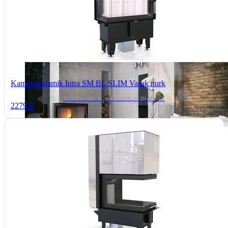
Kaminasüdamik Intra SM BL SLIM Vasak nurk
TOOTEKOOD: KOM-IN-SM-BL-SLIM-BLACK
2279 €