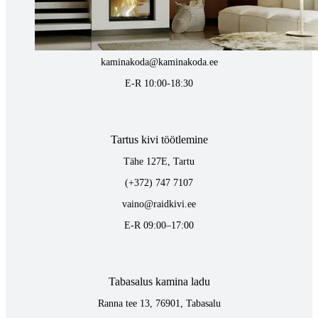
Pärnu mnt. 139E/2, 11317, Tallinn
(+372) 677 6977
kaminakoda@kaminakoda.ee
E-R 10:00-18:30
Tartus kivi töötlemine
Tähe 127E, Tartu
(+372) 747 7107
vaino@raidkivi.ee
E-R 09:00–17:00
Tabasalus kamina ladu
Ranna tee 13, 76901, Tabasalu