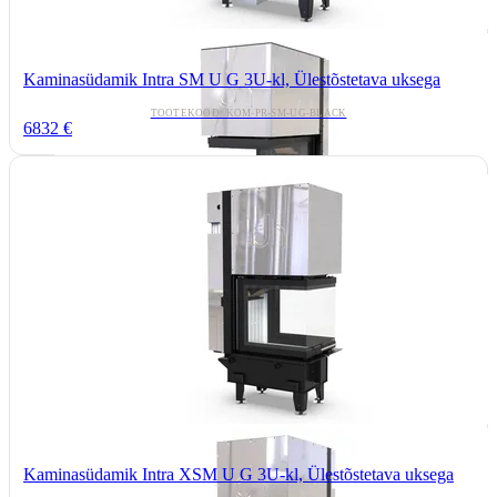
Kaminasüdamik Intra SM U G 3U-kl, Ülestõstetava uksega
TOOTEKOOD: KOM-PR-SM-UG-BLACK
6832 €
Kaminasüdamik Intra XSM U G 3U-kl, Ülestõstetava uksega