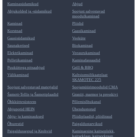
Kaminasüdamikud
Ahjud
Ahjukolded ja -südamikud
Soojust salvestavad
moodulkaminad
Kaminad
Pliidid
Korstnad
Gaasikaminad
Gaasisüdamikud
Veeküte
Saunakerised
Biokaminad
Elektrikaminad
Veeaurukaminad
Pelletikaminad
Kaminafassaadid
Puuküttega pitsaahjud
Grill & BBQ
Välikaminad
Kaltsiumsilikaatplaat
SKAMOTEC 225
Soojust salvestavad materjalid
Soojamüürimoodulid CMA
Šamott-Tellis ja Šamottplaadid
Graniit, marmor ja presskivi
Õhkküttesüsteem
Põlemisõhukanal
Ahjupotid HEIN
Ühendustorud
Ahju- ja kaminauksed
Pliidiplaadid, pliidiraud
Õhurestid
Paigaldustarvikud
Paigaldussegud ja Krohvid
Kaminaesine kaitseplekk,
kaitseklaas, kaitseekraan