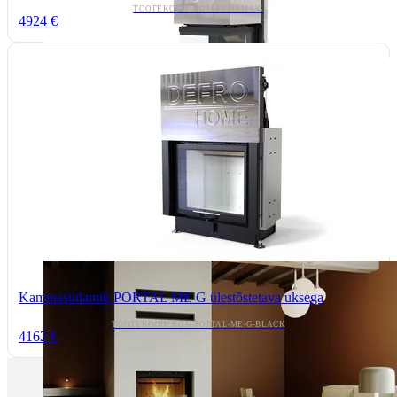
TOOTEKOOD: KOM-PR-XSM-UG
4924 €
Kaminasüdamik PORTAL ME G ülestõstetava uksega
TOOTEKOOD: KOM-PORTAL-ME-G-BLACK
4162 €
Tallinnas kaminasalong