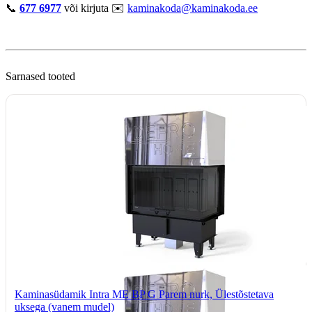
📞
677 6977
või kirjuta ✉️
kaminakoda@kaminakoda.ee
Sarnased tooted
Kaminasüdamik Intra ME BP G Parem nurk, Ülestõstetava
uksega (vanem mudel)