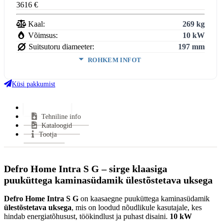
3616 €
Kaal:
269 kg
Võimsus:
10 kW
Suitsutoru diameeter:
197 mm
ROHKEM INFOT
Võimsus (min-maks):
6,0-12,0 kW
Kasutegur:
81.2 %
Küsi pakkumist
Keskmine suitsugaaside temperatuur:
296 °C
Miinimum tõmme:
12±2 Pa
Lisainfo
Tehniline info
Suitsutoru ühendus:
Pealt
Kataloogid
Halu pikkus:
500 mm
Tootja
Klaasi kuju:
Sirge
Uks avaneb:
Ülesse ja Küljele
Materjal:
Teras
Defro Home Intra S G – sirge klaasiga
Kütus:
Puu
puuküttega kaminasüdamik ülestõstetava uksega
Vastab normidele:
BimschV 2, EcoDesign, CE
Garantii:
5 a+ 7 a pikendust*
Defro Home Intra S G
on kaasaegne puuküttega kaminasüdamik
ülestõstetava uksega
, mis on loodud nõudlikule kasutajale, kes
Energiaklass:
hindab energiatõhusust, töökindlust ja puhast disaini.
10 kW