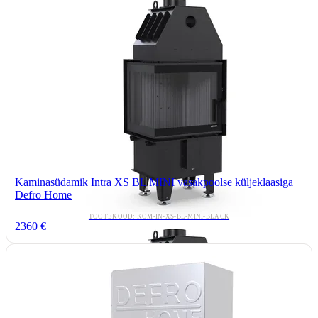
Kaminasüdamik Intra XS BL MINI vasakpoolse küljeklaasiga
Defro Home
TOOTEKOOD: KOM-IN-XS-BL-MINI-BLACK
2360 €