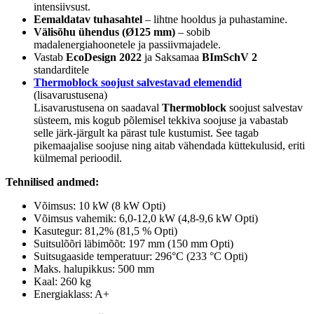
intensiivsust.
Eemaldatav tuhasahtel
– lihtne hooldus ja puhastamine.
Välisõhu ühendus (Ø125 mm)
– sobib
madalenergiahoonetele ja passiivmajadele.
Vastab
EcoDesign 2022
ja Saksamaa
BImSchV 2
standarditele
Thermoblock soojust salvestavad elemendid
(lisavarustusena)
Lisavarustusena on saadaval
Thermoblock
soojust salvestav
süsteem, mis kogub põlemisel tekkiva soojuse ja vabastab
selle järk-järgult ka pärast tule kustumist. See tagab
pikemaajalise soojuse ning aitab vähendada küttekulusid, eriti
külmemal perioodil.
Tehnilised andmed:
Võimsus: 10 kW (8 kW Opti)
Võimsus vahemik: 6,0-12,0 kW (4,8-9,6 kW Opti)
Kasutegur: 81,2% (81,5 % Opti)
Suitsulõõri läbimõõt: 197 mm (150 mm Opti)
Suitsugaaside temperatuur: 296°C (233 °C Opti)
Maks. halupikkus: 500 mm
Kaal: 260 kg
Energiaklass: A+