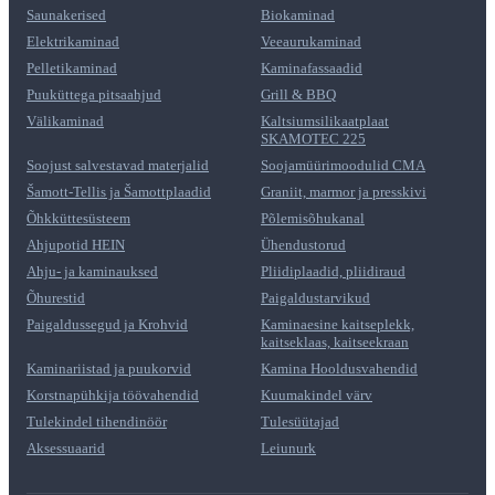
Saunakerised
Biokaminad
Elektrikaminad
Veeaurukaminad
Pelletikaminad
Kaminafassaadid
Puuküttega pitsaahjud
Grill & BBQ
Välikaminad
Kaltsiumsilikaatplaat
SKAMOTEC 225
Soojust salvestavad materjalid
Soojamüürimoodulid CMA
Šamott-Tellis ja Šamottplaadid
Graniit, marmor ja presskivi
Õhkküttesüsteem
Põlemisõhukanal
Ahjupotid HEIN
Ühendustorud
Ahju- ja kaminauksed
Pliidiplaadid, pliidiraud
Õhurestid
Paigaldustarvikud
Paigaldussegud ja Krohvid
Kaminaesine kaitseplekk,
kaitseklaas, kaitseekraan
Kaminariistad ja puukorvid
Kamina Hooldusvahendid
Korstnapühkija töövahendid
Kuumakindel värv
Tulekindel tihendinöör
Tulesüütajad
Aksessuaarid
Leiunurk