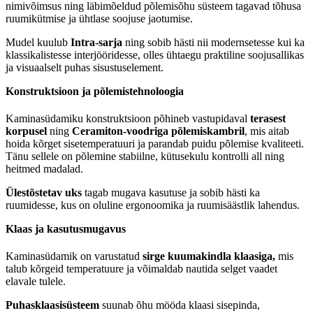
VÄHEM INFOT
nimivõimsus ning läbimõeldud põlemisõhu süsteem tagavad tõhusa
ruumikütmise ja ühtlase soojuse jaotumise.
Mudel kuulub
Intra-sarja
ning sobib hästi nii modernsetesse kui ka
klassikalistesse interjööridesse, olles ühtaegu praktiline soojusallikas
ja visuaalselt puhas sisustuselement.
Konstruktsioon ja põlemistehnoloogia
Kaminasüdamiku konstruktsioon põhineb vastupidaval
terasest
korpusel
ning
Ceramiton-voodriga põlemiskambril
, mis aitab
hoida kõrget sisetemperatuuri ja parandab puidu põlemise kvaliteeti.
Tänu sellele on põlemine stabiilne, kütusekulu kontrolli all ning
heitmed madalad.
Ülestõstetav uks
tagab mugava kasutuse ja sobib hästi ka
ruumidesse, kus on oluline ergonoomika ja ruumisäästlik lahendus.
Klaas ja kasutusmugavus
Kaminasüdamik on varustatud
sirge kuumakindla klaasiga,
mis
talub kõrgeid temperatuure ja võimaldab nautida selget vaadet
elavale tulele.
Puhasklaasisüsteem
suunab õhu mööda klaasi sisepinda,