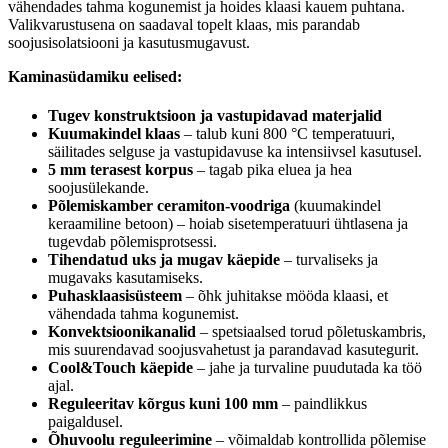
vähendades tahma kogunemist ja hoides klaasi kauem puhtana.
Valikvarustusena on saadaval topelt klaas, mis parandab
soojusisolatsiooni ja kasutusmugavust.
Kaminasüdamiku eelised:
Tugev konstruktsioon ja vastupidavad materjalid
Kuumakindel klaas
– talub kuni 800 °C temperatuuri,
säilitades selguse ja vastupidavuse ka intensiivsel kasutusel.
5 mm terasest korpus
– tagab pika eluea ja hea
soojusülekande.
Põlemiskamber ceramiton-voodriga
(kuumakindel
keraamiline betoon) – hoiab sisetemperatuuri ühtlasena ja
tugevdab põlemisprotsessi.
Tihendatud uks ja mugav käepide
– turvaliseks ja
mugavaks kasutamiseks.
Puhasklaasisüsteem
– õhk juhitakse mööda klaasi, et
vähendada tahma kogunemist.
Konvektsioonikanalid
– spetsiaalsed torud põletuskambris,
mis suurendavad soojusvahetust ja parandavad kasutegurit.
Cool&Touch käepide
– jahe ja turvaline puudutada ka töö
ajal.
Reguleeritav kõrgus kuni 100 mm
– paindlikkus
paigaldusel.
Õhuvoolu reguleerimine
– võimaldab kontrollida põlemise