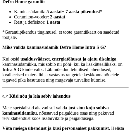
Defro Home garantii:
Kaminasüdamik:
5 aastat
+
7 aasta pikendust*
Ceramiton-vooder:
2 aastat
Rest ja deflektor:
1 aasta
*Garantiipikendus tingimusel, et toote garantiikaart on saadetud
tootjale.
Miks valida kaminasüdamik Defro Home Intra S G?
Kui otsid
usaldusväärset, energiatõhusat ja ajatu disainiga
kaminasüdamikku, mis sobib nii põhi- kui ka lisakütteallikaks, on
Intra S G
kindelvalik. Läbimõeldud tehnilised lahendused,
kvaliteetsed materjalid ja vastavus rangetele keskkonnanõuetele
tagavad pika kasutusea ning mugavaja turvalise kütmise.
👉
Küsi nõu ja leia sobiv lahendus
Meie spetsialistid aitavad sul valida
just sinu koju sobiva
kaminasüdamiku
, nõustavad paigalduse osas ning pakuvad
terviklahendust koos lisatarvikute ja paigaldusega.
Võta meiega ühendust ja küsi personaalset pakkumist.
Helista