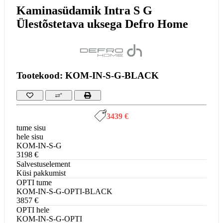
Kaminasüdamik Intra S G
Ülestõstetava uksega Defro Home
Tootekood: KOM-IN-S-G-BLACK
3439 €
tume sisu
hele sisu
KOM-IN-S-G
3198 €
Salvestuselement
Küsi pakkumist
OPTI tume
KOM-IN-S-G-OPTI-BLACK
3857 €
OPTI hele
KOM-IN-S-G-OPTI