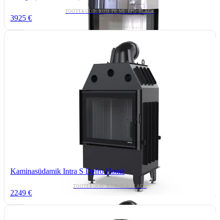
TOOTEKOOD: KOM-PR-ME-BPG-BLACK
3925 €
Kaminasüdamik Intra S Defro Home
TOOTEKOOD: KOM-IN-S-BLACK
2249 €