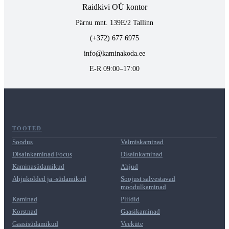
Raidkivi OÜ kontor
Pärnu mnt. 139E/2 Tallinn
(+372) 677 6975
info@kaminakoda.ee
E-R 09:00–17:00
TOOTED
Soodus
Valmiskaminad
Disainkaminad Focus
Disainkaminad
Kaminasüdamikud
Ahjud
Ahjukolded ja -südamikud
Soojust salvestavad
moodulkaminad
Kaminad
Pliidid
Korstnad
Gaasikaminad
Gaasisüdamikud
Veeküte