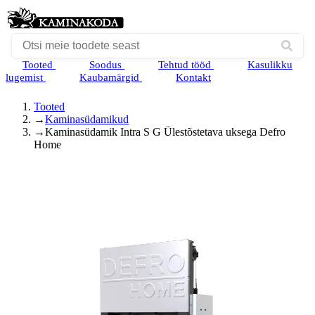
Tooted
Soodus
Tehtud tööd
Kasulikku
lugemist
Kaubamärgid
Kontakt
Tooted
→
Kaminasüdamikud
→
Kaminasüdamik Intra S G Ülestõstetava uksega Defro
Home