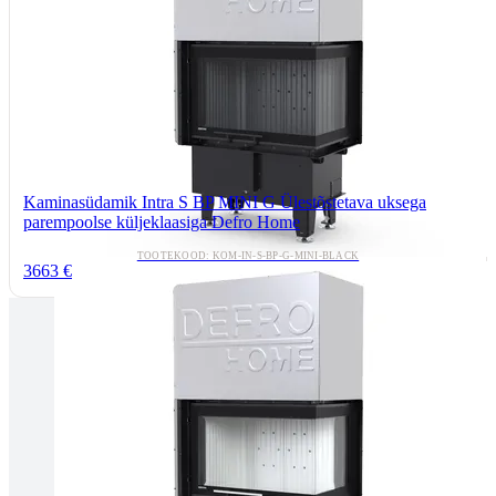
Kaminasüdamik Intra S BP MINI G Ülestõstetava uksega
parempoolse küljeklaasiga Defro Home
TOOTEKOOD: KOM-IN-S-BP-G-MINI-BLACK
3663 €
Tallinnas kaminasalong
Pärnu mnt. 139E/2, 11317, Tallinn
(+372) 677 6977
kaminakoda@kaminakoda.ee
E-R 10:00-18:30