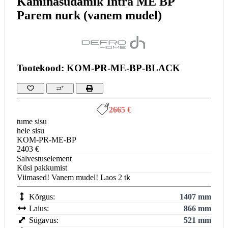
Kaminasüdamik Intra ME BP
Parem nurk (vanem mudel)
Tootekood: KOM-PR-ME-BP-BLACK
2665 €
tume sisu
hele sisu
KOM-PR-ME-BP
2403 €
Salvestuselement
Küsi pakkumist
Viimased! Vanem mudel! Laos 2 tk
Kõrgus:
1407 mm
Laius:
866 mm
Sügavus:
521 mm