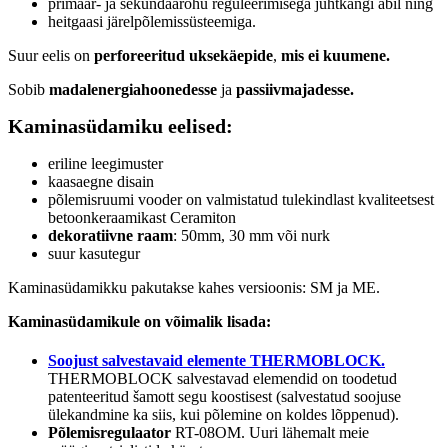
primaar- ja sekundaarõhu reguleerimisega juhtkangi abil ning
Garantii:
5 aastat
heitgaasi järelpõlemissüsteemiga.
Energiaklass:
Suur eelis on
perforeeritud uksekäepide
,
mis ei kuumene.
VÄHEM INFOT
Sobib
madalenergiahoonedesse
ja
passiivmajadesse.
Kaminasüdamiku eelised:
eriline leegimuster
kaasaegne disain
põlemisruumi vooder on valmistatud tulekindlast kvaliteetsest
betoonkeraamikast Ceramiton
dekoratiivne raam
: 50mm, 30 mm või nurk
suur kasutegur
Kaminasüdamikku pakutakse kahes versioonis: SM ja ME.
Kaminasüdamikule on võimalik lisada:
Soojust salvestavaid elemente THERMOBLOCK.
THERMOBLOCK salvestavad elemendid on toodetud
patenteeritud šamott segu koostisest (salvestatud soojuse
ülekandmine ka siis, kui põlemine on koldes lõppenud).
Põlemisregulaator
RT-08OM. Uuri lähemalt meie