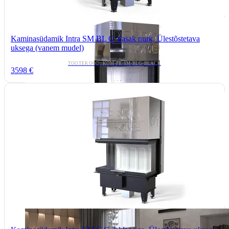
Kaminasüdamik Intra SM BL G Vasak nurk, Ülestõstetava
uksega (vanem mudel)
TOOTEKOOD: KOM-PR-SM-BLG-BLACK
3598 €