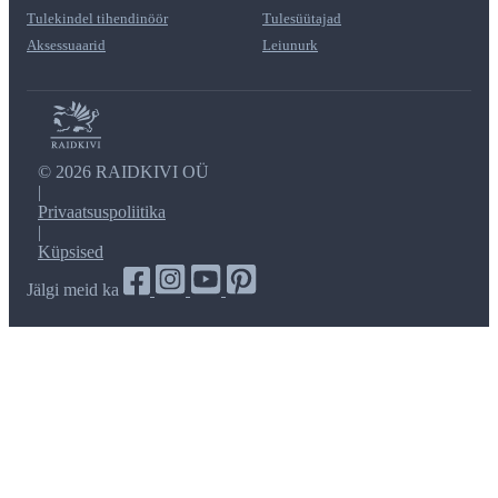
Tulekindel tihendinöör
Tulesüütajad
Aksessuaarid
Leiunurk
©
2026 RAIDKIVI OÜ
|
Privaatsuspoliitika
|
Küpsised
Jälgi meid ka