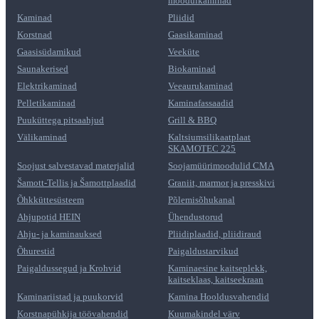
moodulkaminad
Kaminad
Pliidid
Korstnad
Gaasikaminad
Gaasisüdamikud
Veeküte
Saunakerised
Biokaminad
Elektrikaminad
Veeaurukaminad
Pelletikaminad
Kaminafassaadid
Puuküttega pitsaahjud
Grill & BBQ
Välikaminad
Kaltsiumsilikaatplaat
SKAMOTEC 225
Soojust salvestavad materjalid
Soojamüürimoodulid CMA
Šamott-Tellis ja Šamottplaadid
Graniit, marmor ja presskivi
Õhkküttesüsteem
Põlemisõhukanal
Ahjupotid HEIN
Ühendustorud
Ahju- ja kaminauksed
Pliidiplaadid, pliidiraud
Õhurestid
Paigaldustarvikud
Paigaldussegud ja Krohvid
Kaminaesine kaitseplekk,
kaitseklaas, kaitseekraan
Kaminariistad ja puukorvid
Kamina Hooldusvahendid
Korstnapühkija töövahendid
Kuumakindel värv