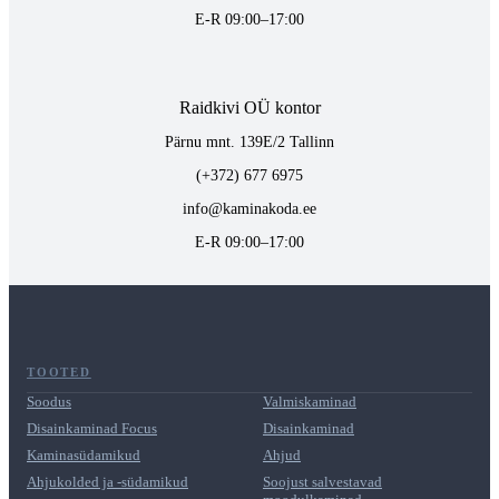
E-R 09:00–17:00
Raidkivi OÜ kontor
Pärnu mnt. 139E/2 Tallinn
(+372) 677 6975
info@kaminakoda.ee
E-R 09:00–17:00
TOOTED
Soodus
Valmiskaminad
Disainkaminad Focus
Disainkaminad
Kaminasüdamikud
Ahjud
Ahjukolded ja -südamikud
Soojust salvestavad