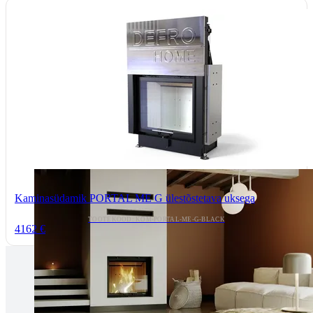
Kaminasüdamik PORTAL ME G ülestõstetava uksega
TOOTEKOOD: KOM-PORTAL-ME-G-BLACK
4162 €
Tallinnas kaminasalong
Pärnu mnt. 139E/2, 11317, Tallinn