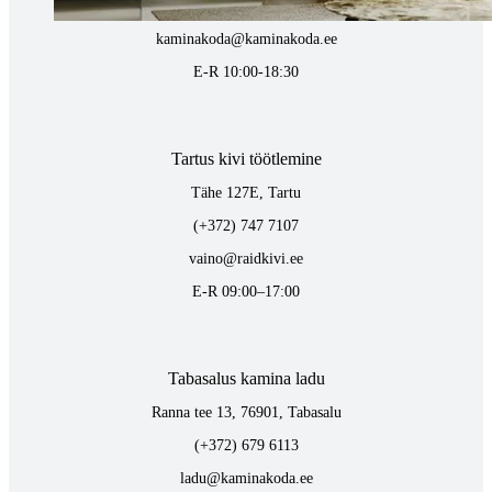
(+372) 677 6977
kaminakoda@kaminakoda.ee
E-R 10:00-18:30
Tartus kivi töötlemine
Tähe 127E, Tartu
(+372) 747 7107
vaino@raidkivi.ee
E-R 09:00–17:00
Tabasalus kamina ladu
Ranna tee 13, 76901, Tabasalu
(+372) 679 6113
ladu@kaminakoda.ee