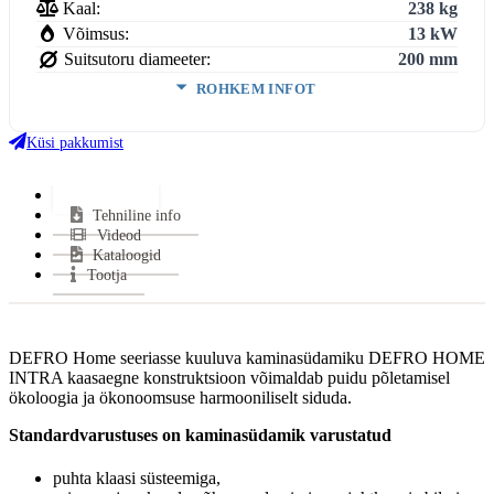
Kaal:
238 kg
Võimsus:
13 kW
Suitsutoru diameeter:
200 mm
ROHKEM INFOT
Ukse kõrgus:
468 mm
Ukse laius:
868 mm
Küsi pakkumist
Ukse sügavus:
443 mm
Köetav pind:
2
Lisainfo
55-185
m
Tehniline info
Kasutegur:
80 %
Videod
Keskmine suitsugaaside temperatuur:
261 °C
Kataloogid
Miinimum tõmme:
12±2 Pa
Tootja
CO tase (13% O2):
0.06 %
Suitsutoru ühendus:
Pealt
Halu pikkus:
680 mm
DEFRO Home seeriasse kuuluva kaminasüdamiku DEFRO HOME
Klaasi kuju:
Küljeklaasiga
INTRA kaasaegne konstruktsioon võimaldab puidu põletamisel
ökoloogia ja ökonoomsuse harmooniliselt siduda.
Uks avaneb:
Küljele
Materjal:
Teras
Standardvarustuses on kaminasüdamik varustatud
Kütus:
Puu
Vastab normidele:
BimschV 2, EcoDesign, CE
puhta klaasi süsteemiga,