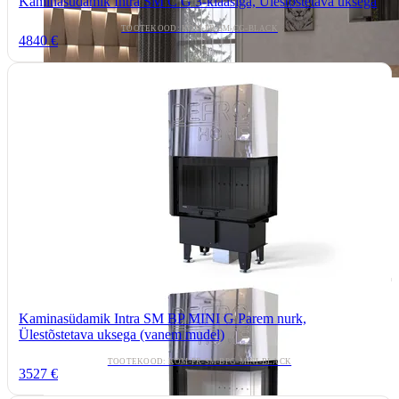
Kaminasüdamik Intra SM C G 3-klaasiga, Ülestõstetava uksega
TOOTEKOOD: KOM-PR-SM-CG-BLACK
4840 €
Kaminasüdamik Intra SM BP MINI G Parem nurk,
Ülestõstetava uksega (vanem mudel)
TOOTEKOOD: KOM-PR-SM-BPG-MINI-BLACK
3527 €