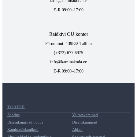
ladu@kaminakoda.ee
E-R 09:00–17:00
Raidkivi OÜ kontor
Pärnu mnt. 139E/2 Tallinn
(+372) 677 6975
info@kaminakoda.ee
E-R 09:00–17:00
TOOTED
Soodus
Valmiskaminad
Disainkaminad Focus
Disainkaminad
Kaminasüdamikud
Ahjud
Ahjukolded ja -südamikud
Soojust salvestavad