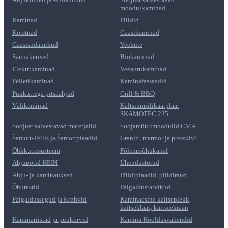
moodulkaminad
Kaminad
Pliidid
Korstnad
Gaasikaminad
Gaasisüdamikud
Veeküte
Saunakerised
Biokaminad
Elektrikaminad
Veeaurukaminad
Pelletikaminad
Kaminafassaadid
Puuküttega pitsaahjud
Grill & BBQ
Välikaminad
Kaltsiumsilikaatplaat
SKAMOTEC 225
Soojust salvestavad materjalid
Soojamüürimoodulid CMA
Šamott-Tellis ja Šamottplaadid
Graniit, marmor ja presskivi
Õhkküttesüsteem
Põlemisõhukanal
Ahjupotid HEIN
Ühendustorud
Ahju- ja kaminauksed
Pliidiplaadid, pliidiraud
Õhurestid
Paigaldustarvikud
Paigaldussegud ja Krohvid
Kaminaesine kaitseplekk,
kaitseklaas, kaitseekraan
Kaminariistad ja puukorvid
Kamina Hooldusvahendid