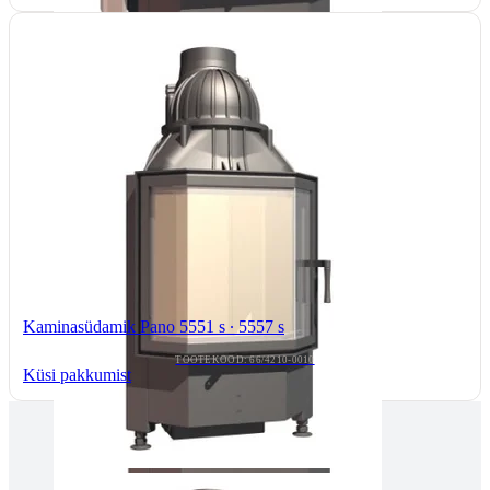
Kaminasüdamik Pano 5551 s ∙ 5557 s
TOOTEKOOD: 66/4210-0010
Küsi pakkumist
Tallinnas kaminasalong
Pärnu mnt. 139E/2, 11317, Tallinn