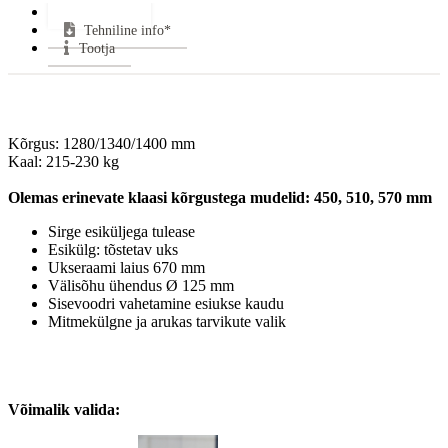
Lisainfo*
Suitsutoru ühendus:
Pealt
Tehniline info*
Klaasi kuju:
Sirge
Tootja
Uks avaneb:
Ülesse ja Küljele
Kütus:
Puu
Garantii:
5 aastat
VÄHEM INFOT
Kõrgus: 1280/1340/1400 mm

Kaal: 215-230 kg

Olemas erinevate klaasi kõrgustega mudelid: 450, 510, 570 mm
Sirge esiküljega tulease
Esikülg: tõstetav uks
Ukseraami laius 670 mm
Välisõhu ühendus Ø 125 mm
Sisevoodri vahetamine esiukse kaudu
Mitmekülgne ja arukas tarvikute valik
Võimalik valida: