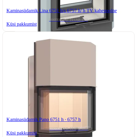
Kaminasüdamik Lina 6751 h/s 6757 h/ h TV kahepoolne
TOOTEKOOD: 66/1360-3930
Küsi pakkumist
Kaminasüdamik Pano 6751 h ∙ 6757 h
TOOTEKOOD: 66/4360-0030
Küsi pakkumist