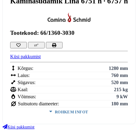
Kaminasüdamik Lina 6751 h ∙ 6757 h
Tootekood: 66/1360-3030
Küsi pakkumist
Kõrgus:
1280 mm
Laius:
760 mm
Sügavus:
520 mm
Kaal:
215 kg
Võimsus:
9 kW
Suitsutoru diameeter:
180 mm
ROHKEM INFOT
Köetav maht:
3
225
m
Küsi pakkumist
Kasutegur:
78 %
Keskmine suitsugaaside temperatuur:
320 °C