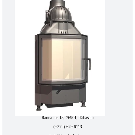
(+372) 677 6977
kaminakoda@kaminakoda.ee
E-R 10:00-18:30
Tartus kivi töötlemine
Tähe 127E, Tartu
(+372) 747 7107
vaino@raidkivi.ee
E-R 09:00–17:00
Tabasalus kamina ladu
Ranna tee 13, 76901, Tabasalu
(+372) 679 6113