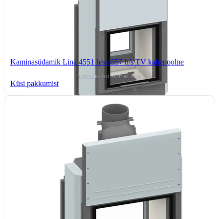
Kaminasüdamik Lina 4551 h/s 4557 h/s TV kahepoolne
TOOTEKOOD: 66/1160-3930
Küsi pakkumist