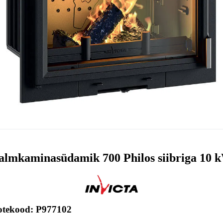
lmkaminasüdamik 700 Philos siibriga 10 
otekood: P977102