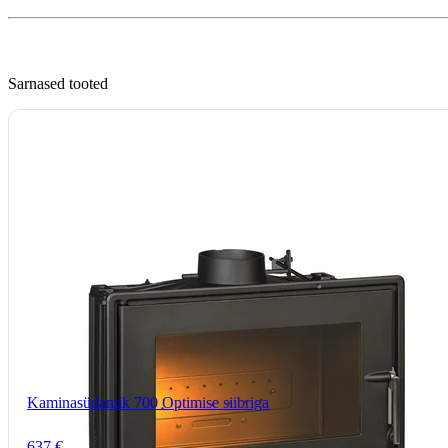
Sarnased tooted
Kaminasüdamik 700 Optimise siibriga
637 €