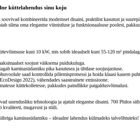
tase (13% O2):
0
ilne küttelahendus sinu koju
tsutoru ühendus:
P
 soovivad kombineerida modernset disaini, praktilist kasutust ja suurepä
u pikkus:
330
tab silma oma elegantse viimistluse ja funktsionaalsuse poolest, pakku
si kuju:
S
 avaneb:
Kül
rjal:
M
us:
tevõimsuse kuni 10 kW, mis sobib ideaalselt kuni 55-120 m² pindala
tab normidele:
EN 13229; Flamme Verte 7*;
aksimaalset soojust väiksema puidukuluga.
ntii:
5 aa
agab kaminasüdamiku pika kasutusea ja ühtlase soojusjaotuse.
VÄHEM INFOT
õhuvoolule saad kontrollida põlemisprotsessi ja hoida klaasi kauem puh
(EcoDesign 2022), vähendades saasteainete emissioone.
atesse küttekolletesse, pakkudes paindlikke paigaldusvõimalusi.
ad uuendusliku tehnoloogia ja ajatult elegantse disaini. 700 Philos siib
valiteeti, mugavust ja stiili.
siibriga kaminasüdamiku – ideaalne lahendus külmadeks talveõhtuteks!