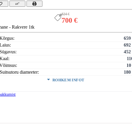
824 €
700 €
mane - Rakvere 1tk
Kõrgus:
659
Laius:
692
Sügavus:
452
Kaal:
11
Võimsus:
10
Suitsutoru diameeter:
180
ROHKEM INFOT
msus (min-maks):
6,5 - 1
tav maht:
pakkumist
135 - 30
tav pind:
55 - 12
utegur:
7
tsugaaside voolumaht:
kmine suitsugaaside temperatuur:
nimum tõmme:
1