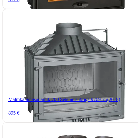
Malmkaminasüdamik 700 Selenic siibriga 9769-75(2018)
895 €