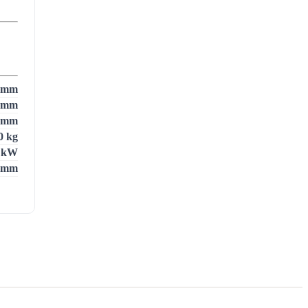
 mm
 mm
 mm
0 kg
 kW
 mm
5 kW
3
0
m
2
0
m
6 %
0 g/s
0 °C
2 Pa