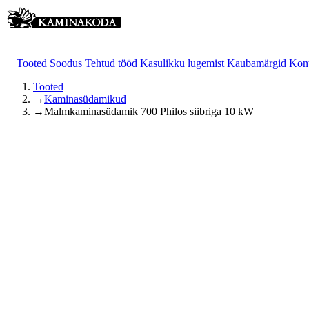
Tooted
Soodus
Tehtud tööd
Kasulikku lugemist
Kaubamärgid
Kon
Tooted
→
Kaminasüdamikud
→
Malmkaminasüdamik 700 Philos siibriga 10 kW