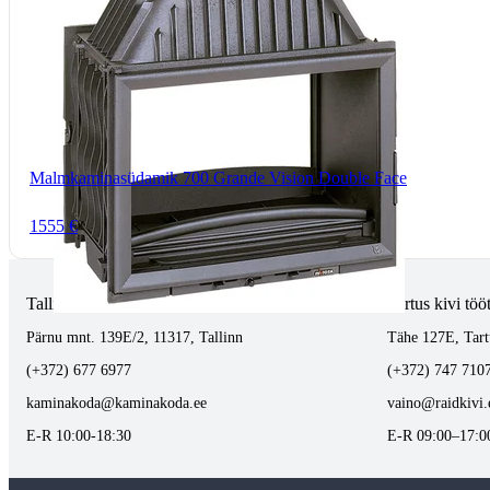
Malmkaminasüdamik 700 Grande Vision Double Face
1555 €
Tallinnas kaminasalong
Tartus kivi töö
Pärnu mnt. 139E/2, 11317, Tallinn
Tähe 127E, Tart
(+372) 677 6977
(+372) 747 710
kaminakoda@kaminakoda.ee
vaino@raidkivi.
E-R 10:00-18:30
E-R 09:00–17:0