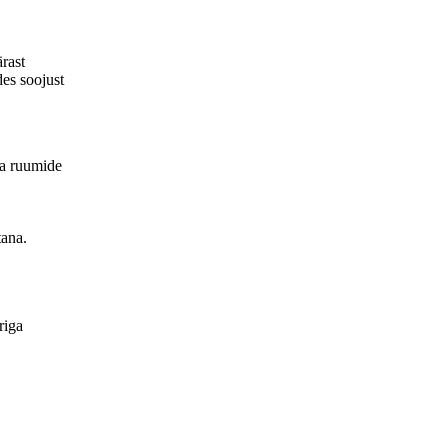
.1 %
ealt
rast
 mm
des soojust
irge
jele
alm
Puu
ga ruumide
 CE;
stat
tana.
riga