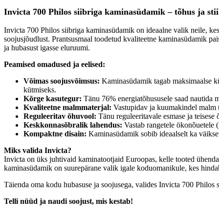
CO 
Invicta 700 Philos siibriga kaminasüdamik – tõhus ja sti
Sui
Invicta 700 Philos siibriga kaminasüdamik on ideaalne valik neile, kes
Hal
soojusjõudlust. Prantsusmaal toodetud kvaliteetne kaminasüdamik pais
Klaa
ja hubasust igasse eluruumi.
Uks
Peamised omadused ja eelised:
Mate
Küt
Võimas soojusvõimsus:
Kaminasüdamik tagab maksimaalse küt
Vas
kütmiseks.
Kõrge kasutegur:
Tänu 76% energiatõhususele saad nautida m
Gara
Kvaliteetne malmmaterjal:
Vastupidav ja kuumakindel malm t
Reguleeritav õhuvool:
Tänu reguleeritavale esmase ja teisese 
Keskkonnasõbralik lahendus:
Vastab rangetele ökonõuetele 
Kompaktne disain:
Kaminasüdamik sobib ideaalselt ka väiksem
Miks valida Invicta?
Invicta on üks juhtivaid kaminatootjaid Euroopas, kelle tooted ühendav
kaminasüdamik on suurepärane valik igale koduomanikule, kes hindab k
Täienda oma kodu hubasuse ja soojusega, valides Invicta 700 Philos 
Telli nüüd ja naudi soojust, mis kestab!