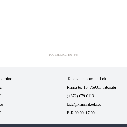
TOOTEKOOD: P927844
tlemine
Tabasalus kamina ladu
u
Ranna tee 13, 76901, Tabasalu
7
(+372) 679 6113
ee
ladu@kaminakoda.ee
0
E-R 09:00–17:00