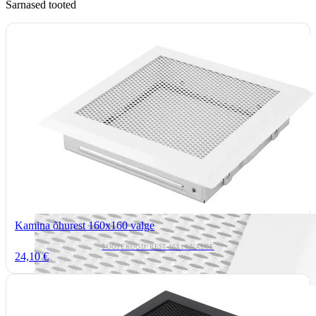
Sarnased tooted
Kamina õhurest 160x160 valge
TOOTEKOOD: REST-16X16-VALGE
24,10 €