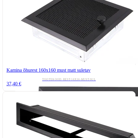
Kamina õhurest 160x160 must matt suletav
TOOTEKOOD: REST-16X16-MUST-SUL
37,40 €