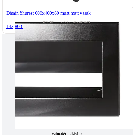
Disain õhurest 600x400x60 must matt vasak
TOOTEKOOD: REST-NL-60X40X6-MUST
133,80 €
Tallinnas kaminasalong
Pärnu mnt. 139E/2, 11317, Tallinn
(+372) 677 6977
kaminakoda@kaminakoda.ee
E-R 10:00-18:30
Tartus kivi töötlemine
Tähe 127E, Tartu
(+372) 747 7107
vaino@raidkivi.ee