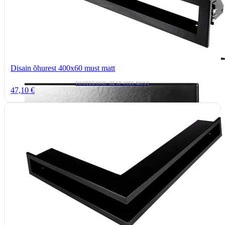
Disain õhurest 400x60 must matt
TOOTEKOOD: REST-40X6-MUST
47,10 €