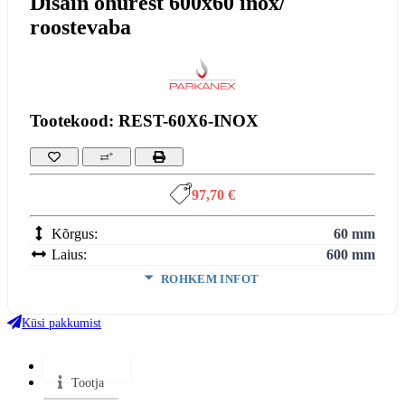
Disain õhurest 600x60 inox/
roostevaba
Tootekood: REST-60X6-INOX
97,70 €
Kõrgus:
60 mm
Laius:
600 mm
ROHKEM INFOT
Värv:
Inox
Küsi pakkumist
VÄHEM INFOT
Lisainfo
Tootja