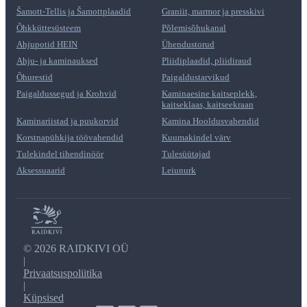
Šamott-Tellis ja Šamottplaadid
Graniit, marmor ja presskivi
Õhkküttesüsteem
Põlemisõhukanal
Ahjupotid HEIN
Ühendustorud
Ahju- ja kaminauksed
Pliidiplaadid, pliidiraud
Õhurestid
Paigaldustarvikud
Paigaldussegud ja Krohvid
Kaminaesine kaitseplekk,
kaitseklaas, kaitseekraan
Kaminariistad ja puukorvid
Kamina Hooldusvahendid
Korstnapühkija töövahendid
Kuumakindel värv
Tulekindel tihendinöör
Tulesüütajad
Aksessuaarid
Leiunurk
©
2026 RAIDKIVI OÜ
|
Privaatsuspoliitika
|
Küpsised