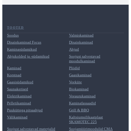
TOOTED
Soodus
Valmiskaminad
Disainkaminad Focus
Disainkaminad
Kaminasüdamikud
Ahjud
Ahjukolded ja -südamikud
Soojust salvestavad
moodulkaminad
Kaminad
Pliidid
Korstnad
Gaasikaminad
Gaasisüdamikud
Veeküte
Saunakerised
Biokaminad
Elektrikaminad
Veeaurukaminad
Pelletikaminad
Kaminafassaadid
Puuküttega pitsaahjud
Grill & BBQ
Välikaminad
Kaltsiumsilikaatplaat
SKAMOTEC 225
Soojust salvestavad materjalid
Soojamüürimoodulid CMA