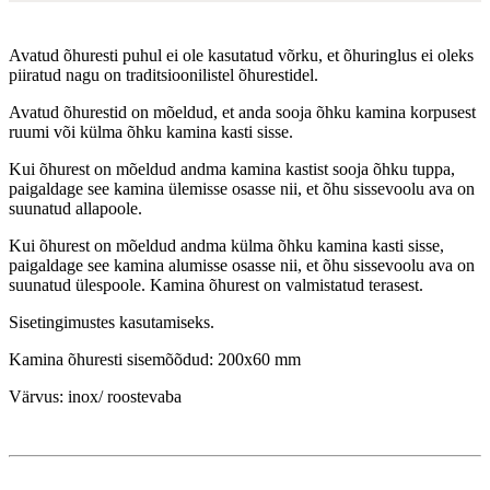
Avatud õhuresti puhul ei ole kasutatud võrku, et õhuringlus ei oleks
piiratud nagu on traditsioonilistel õhurestidel.
Avatud õhurestid on mõeldud, et anda sooja õhku kamina korpusest
ruumi või külma õhku kamina kasti sisse.
Kui õhurest on mõeldud andma kamina kastist sooja õhku tuppa,
paigaldage see kamina ülemisse osasse nii, et õhu sissevoolu ava on
suunatud allapoole.
Kui õhurest on mõeldud andma külma õhku kamina kasti sisse,
paigaldage see kamina alumisse osasse nii, et õhu sissevoolu ava on
suunatud ülespoole. Kamina õhurest on valmistatud terasest.
Sisetingimustes kasutamiseks.
Kamina õhuresti sisemõõdud: 200x60 mm
Värvus: inox/ roostevaba