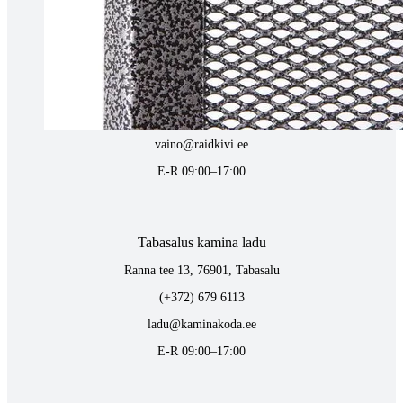
Tartus kivi töötlemine
Tähe 127E, Tartu
(+372) 747 7107
vaino@raidkivi.ee
E-R 09:00–17:00
Tabasalus kamina ladu
Ranna tee 13, 76901, Tabasalu
(+372) 679 6113
ladu@kaminakoda.ee
E-R 09:00–17:00