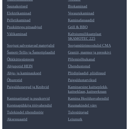
Saunakerised
Biokaminad
Elektrikaminad
Veeaurukaminad
Pelletikaminad
Kaminafassaadid
Puuküttega pitsaahjud
Grill & BBQ
Välikaminad
Kaltsiumsilikaatplaat
SKAMOTEC 225
Soojust salvestavad materjalid
Soojamüürimoodulid CMA
Šamott-Tellis ja Šamottplaadid
Graniit, marmor ja presskivi
Õhkküttesüsteem
Põlemisõhukanal
Ahjupotid HEIN
Ühendustorud
Ahju- ja kaminauksed
Pliidiplaadid, pliidiraud
Õhurestid
Paigaldustarvikud
Paigaldussegud ja Krohvid
Kaminaesine kaitseplekk,
kaitseklaas, kaitseekraan
Kaminariistad ja puukorvid
Kamina Hooldusvahendid
Korstnapühkija töövahendid
Kuumakindel värv
Tulekindel tihendinöör
Tulesüütajad
Aksessuaarid
Leiunurk