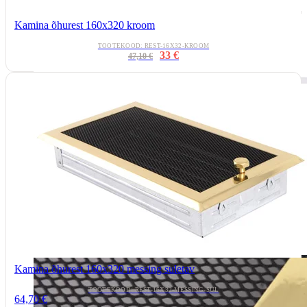
Kamina õhurest 160x320 kroom
TOOTEKOOD: REST-16X32-KROOM
33 €
47,10 €
Kamina õhurest 160x320 messing suletav
TOOTEKOOD: REST-16X32-MESSING-SUL
64,70 €