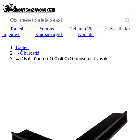
Tooted
Soodus
Tehtud tööd
Kasulikku
lugemist
Kaubamärgid
Kontakt
Tooted
→
Õhurestid
→
Disain õhurest 600x400x60 must matt vasak