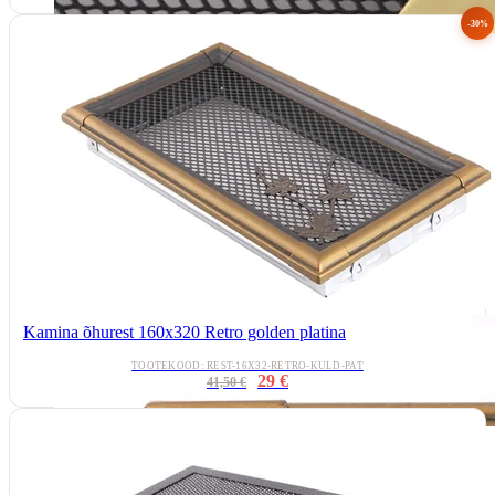
-30%
Kamina õhurest 160x320 Retro golden platina
TOOTEKOOD: REST-16X32-RETRO-KULD-PAT
29 €
41,50 €