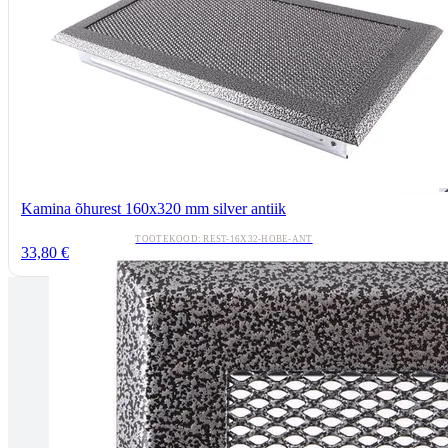
Kamina õhurest 160x320 mm silver antiik
TOOTEKOOD: REST-16X32-HOBE-ANT
33,80 €
Tallinnas kaminasalong
Pärnu mnt. 139E/2, 11317, Tallinn
(+372) 677 6977
kaminakoda@kaminakoda.ee
E-R 10:00-18:30