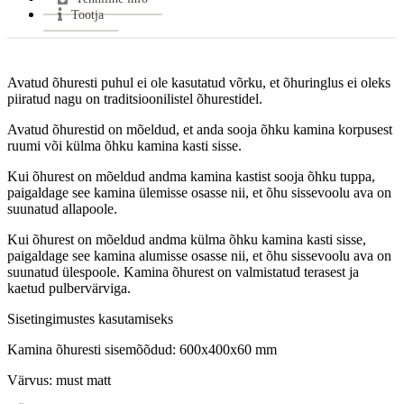
Tootja
Avatud õhuresti puhul ei ole kasutatud võrku, et õhuringlus ei oleks
piiratud nagu on traditsioonilistel õhurestidel.
Avatud õhurestid on mõeldud, et anda sooja õhku kamina korpusest
ruumi või külma õhku kamina kasti sisse.
Kui õhurest on mõeldud andma kamina kastist sooja õhku tuppa,
paigaldage see kamina ülemisse osasse nii, et õhu sissevoolu ava on
suunatud allapoole.
Kui õhurest on mõeldud andma külma õhku kamina kasti sisse,
paigaldage see kamina alumisse osasse nii, et õhu sissevoolu ava on
suunatud ülespoole. Kamina õhurest on valmistatud terasest ja
kaetud pulbervärviga.
Sisetingimustes kasutamiseks
Kamina õhuresti sisemõõdud: 600x400x60 mm
Värvus: must matt