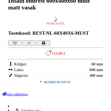
Disain õhurest 600x400x60 must
matt vasak
Tootekood: REST-NL-60X40X6-MUST
133,80 €
Kõrgus:
60 mm
Laius:
600 mm
Sügavus:
400 mm
ROHKEM INFOT
Värv:
Must
Küsi pakkumist
VÄHEM INFOT
Lisainfo
Tehniline info