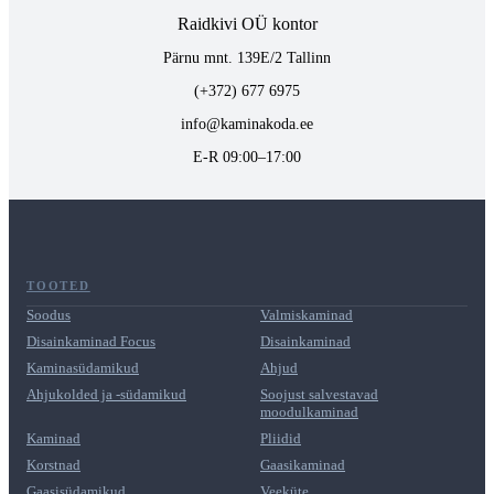
Raidkivi OÜ kontor
Pärnu mnt. 139E/2 Tallinn
(+372) 677 6975
info@kaminakoda.ee
E-R 09:00–17:00
TOOTED
Soodus
Valmiskaminad
Disainkaminad Focus
Disainkaminad
Kaminasüdamikud
Ahjud
Ahjukolded ja -südamikud
Soojust salvestavad
moodulkaminad
Kaminad
Pliidid
Korstnad
Gaasikaminad
Gaasisüdamikud
Veeküte