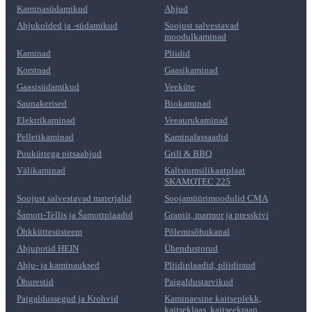
Kaminasüdamikud
Ahjud
Ahjukolded ja -südamikud
Soojust salvestavad
moodulkaminad
Kaminad
Pliidid
Korstnad
Gaasikaminad
Gaasisüdamikud
Veeküte
Saunakerised
Biokaminad
Elektrikaminad
Veeaurukaminad
Pelletikaminad
Kaminafassaadid
Puuküttega pitsaahjud
Grill & BBQ
Välikaminad
Kaltsiumsilikaatplaat
SKAMOTEC 225
Soojust salvestavad materjalid
Soojamüürimoodulid CMA
Šamott-Tellis ja Šamottplaadid
Graniit, marmor ja presskivi
Õhkküttesüsteem
Põlemisõhukanal
Ahjupotid HEIN
Ühendustorud
Ahju- ja kaminauksed
Pliidiplaadid, pliidiraud
Õhurestid
Paigaldustarvikud
Paigaldussegud ja Krohvid
Kaminaesine kaitseplekk,
kaitseklaas, kaitseekraan