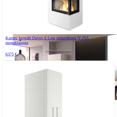
Kamin/ kergahi Davos A Low südamikuga N-29A
nurgaklaasiga
TOOTEKOOD: 207788
6375 €