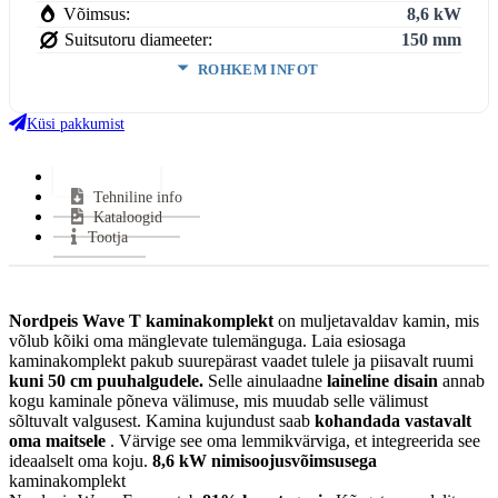
Võimsus:
8,6 kW
Suitsutoru diameeter:
150 mm
ROHKEM INFOT
Ukse kõrgus:
458 mm
Ukse laius:
729 mm
Küsi pakkumist
Kasutegur:
81 %
Keskmine puidu tarbimine:
2 kg/h
Lisainfo
Tehniline info
Suitsugaaside voolumaht:
8,9 g/s
Kataloogid
Keskmine suitsugaaside temperatuur:
279 °C
Tootja
Miinimum tõmme:
12 Pa
Suitsutoru ühendus:
Pealt või Tagant
Halu pikkus:
500 mm
Nordpeis Wave T kaminakomplekt
on muljetavaldav kamin, mis
Klaasi kuju:
Kahepoolne
võlub kõiki oma mänglevate tulemänguga. Laia esiosaga
Uks avaneb:
Küljele
kaminakomplekt pakub suurepärast vaadet tulele ja piisavalt ruumi
Materjal:
Teras
kuni 50 cm puuhalgudele.
Selle ainulaadne
laineline disain
annab
kogu kaminale põneva välimuse, mis muudab selle välimust
Kütus:
Puu
sõltuvalt valgusest. Kamina kujundust saab
kohandada vastavalt
Soojasalvestus element:
Jah
oma maitsele
. Värvige see oma lemmikvärviga, et integreerida see
Vastab normidele:
Ecodesign, EN 13229:2001
ideaalselt oma koju.
8,6 kW nimisoojusvõimsusega
kaminakomplekt
Garantii:
5 aastat