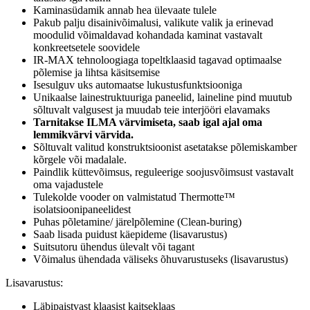
Kaminasüdamik annab hea ülevaate tulele
Pakub palju disainivõimalusi, valikute valik ja erinevad
moodulid võimaldavad kohandada kaminat vastavalt
konkreetsetele soovidele
IR-MAX tehnoloogiaga topeltklaasid tagavad optimaalse
põlemise ja lihtsa käsitsemise
Isesulguv uks automaatse lukustusfunktsiooniga
Unikaalse lainestruktuuriga paneelid, laineline pind muutub
sõltuvalt valgusest ja muudab teie interjööri elavamaks
Tarnitakse ILMA värvimiseta, saab igal ajal oma
lemmikvärvi värvida.
Sõltuvalt valitud konstruktsioonist asetatakse põlemiskamber
kõrgele või madalale.
Paindlik küttevõimsus, reguleerige soojusvõimsust vastavalt
oma vajadustele
Tulekolde vooder on valmistatud Thermotte™
isolatsioonipaneelidest
Puhas põletamine/ järelpõlemine (Clean-buring)
Saab lisada puidust käepideme (lisavarustus)
Suitsutoru ühendus ülevalt või tagant
Võimalus ühendada väliseks õhuvarustuseks (lisavarustus)
Lisavarustus:
Läbipaistvast klaasist kaitseklaas