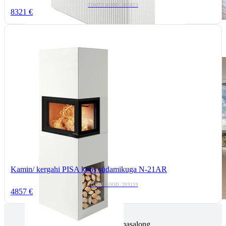
TOOTEKOOD: 205823
8321 €
Kamin/ kergahi PISA koos südamikuga N-21AR
TOOTEKOOD: 209139
4857 €
Tallinnas kaminasalong