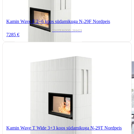
Kamin Wave F 2+6 koos südamikuga N-29F Nordpeis
TOOTEKOOD: 206429
7285 €
Kamin Wave T Wide 3+3 koos südamikuga N-29T Nordpeis