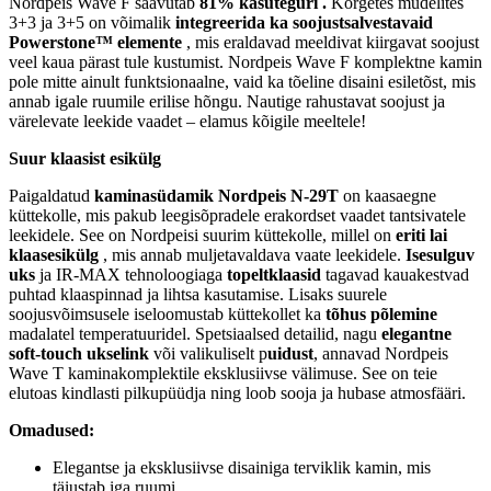
Nordpeis Wave F saavutab
81% kasuteguri .
Kõrgetes mudelites
Energiaklass:
3+3 ja 3+5 on võimalik
integreerida ka soojustsalvestavaid
VÄHEM INFOT
Powerstone™ elemente
, mis eraldavad meeldivat kiirgavat soojust
veel kaua pärast tule kustumist. Nordpeis Wave F komplektne kamin
pole mitte ainult funktsionaalne, vaid ka tõeline disaini esiletõst, mis
annab igale ruumile erilise hõngu. Nautige rahustavat soojust ja
värelevate leekide vaadet – elamus kõigile meeltele!
Suur klaasist esikülg
Paigaldatud
kaminasüdamik Nordpeis N-29T
on kaasaegne
küttekolle, mis pakub leegisõpradele erakordset vaadet tantsivatele
leekidele. See on Nordpeisi suurim küttekolle, millel on
eriti lai
klaasesikülg
, mis annab muljetavaldava vaate leekidele.
Isesulguv
uks
ja IR-MAX tehnoloogiaga
topeltklaasid
tagavad kauakestvad
puhtad klaaspinnad ja lihtsa kasutamise. Lisaks suurele
soojusvõimsusele iseloomustab küttekollet ka
tõhus põlemine
madalatel temperatuuridel. Spetsiaalsed detailid, nagu
elegantne
soft-touch ukselink
või valikuliselt p
uidust
, annavad Nordpeis
Wave T kaminakomplektile eksklusiivse välimuse. See on teie
elutoas kindlasti pilkupüüdja ​​ning loob sooja ja hubase atmosfääri.
Omadused:
Elegantse ja eksklusiivse disainiga terviklik kamin, mis
täiustab iga ruumi