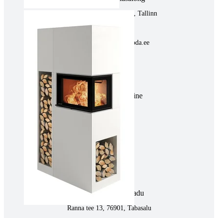
Pärnu mnt. 139E/2, 11317, Tallinn
(+372) 677 6977
kaminakoda@kaminakoda.ee
E-R 10:00-18:30
Tartus kivi töötlemine
Tähe 127E, Tartu
(+372) 747 7107
vaino@raidkivi.ee
E-R 09:00–17:00
Tabasalus kamina ladu
Ranna tee 13, 76901, Tabasalu