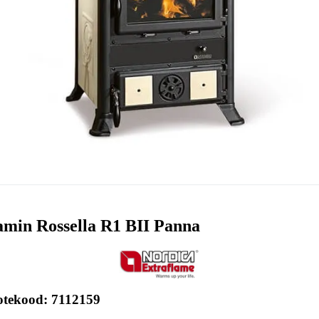
min Rossella R1 BII Panna
otekood: 7112159