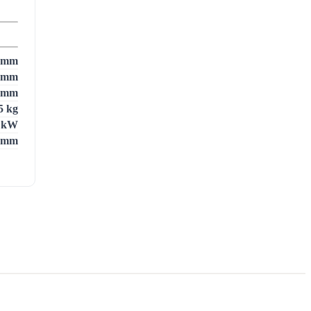
 mm
 mm
 mm
5 kg
8 kW
 mm
3
2
m
.5 %
kg/h
3 °C
ealt
 mm
irge
jele
stat