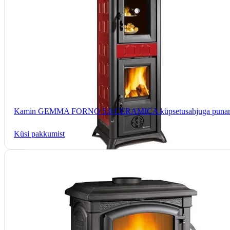
Kamin GEMMA FORNO 5.0 CERAMICA küpsetusahjuga puna
Küsi pakkumist