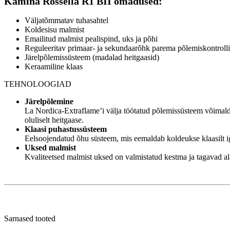
Kamina Rossella R1 BII omadused:
Ener
Väljatõmmatav tuhasahtel
Koldesisu malmist
Emailitud malmist pealispind, uks ja põhi
Reguleeritav primaar- ja sekundaarõhk parema põlemiskontroll
Järelpõlemissüsteem (madalad heitgaasid)
Keraamiline klaas
TEHNOLOOGIAD
Järelpõlemine
La Nordica-Extraflame’i välja töötatud põlemissüsteem võimalda
oluliselt heitgaase.
Klaasi puhastussüsteem
Eelsoojendatud õhu süsteem, mis eemaldab koldeukse klaasilt 
Uksed malmist
Kvaliteetsed malmist uksed on valmistatud kestma ja tagavad alat
Sarnased tooted