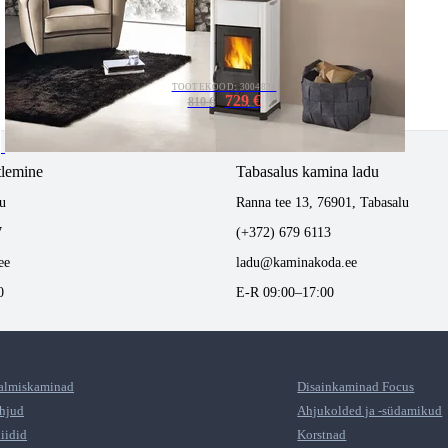
TOOTEKOOD: 3004831
729 €
810 €
tlemine
Tabasalus kamina ladu
u
Ranna tee 13, 76901, Tabasalu
7
(+372) 679 6113
ee
ladu@kaminakoda.ee
0
E-R 09:00–17:00
almiskaminad
Disainkaminad Focus
hjud
Ahjukolded ja -südamikud
liidid
Korstnad