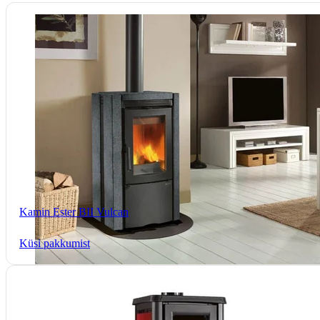
Kamin Ester BII Vulcan
Küsi pakkumist