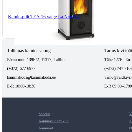
Kamin-pliit TEA.16 valge La Nordica
Tallinnas kaminasalong
Tartus kivi töö
Pärnu mnt. 139E/2, 11317, Tallinn
Tähe 127E, Tart
(+372) 677 6977
(+372) 747 710
kaminakoda@kaminakoda.ee
vaino@raidkivi.
E-R 10:00-18:30
E-R 09:00–17:0
Soodus
V
Kaminasüdamikud
A
Kaminad
P