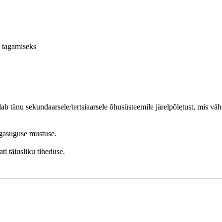
giaklass:
VÄHEM INFOT
i tagamiseks
b tänu sekundaarsele/tertsiaarsele õhusüsteemile järelpõletust, mis vä
igasuguse mustuse.
i täiusliku tiheduse.