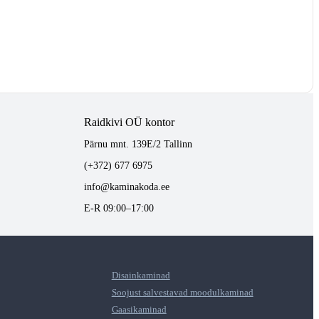
Raidkivi OÜ kontor
Pärnu mnt. 139E/2 Tallinn
(+372) 677 6975
info@kaminakoda.ee
E-R 09:00–17:00
Disainkaminad
Soojust salvestavad moodulkaminad
Gaasikaminad