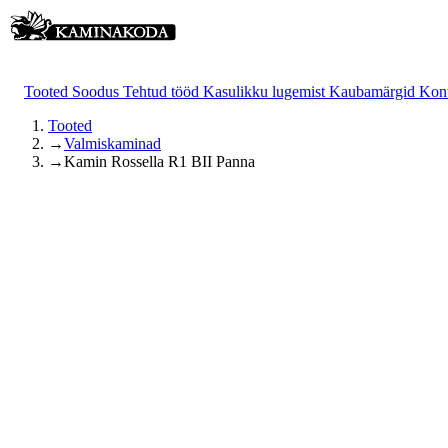
Tooted
Soodus
Tehtud tööd
Kasulikku lugemist
Kaubamärgid
Kon
Tooted
→
Valmiskaminad
→
Kamin Rossella R1 BII Panna