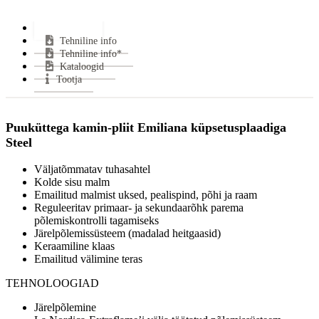
Keskmine puidu tarbimine:
1,7 kg/h
Lisainfo
Keskmine suitsugaaside temperatuur:
207 °C
Tehniline info
Suitsutoru ühendus:
Pealt
Tehniline info*
Klaasi kuju:
Sirge
Kataloogid
Uks avaneb:
Küljele
Tootja
Kütus:
Puu
Vastab
CE, EN13240, Flamme Verte, BlmSchV, 15a
normidele:
B-VG, Ecodesign
Puuküttega kamin-pliit Emiliana küpsetusplaadiga
Garantii:
2 aastat
Steel
Energiaklass:
Väljatõmmatav tuhasahtel
VÄHEM INFOT
Kolde sisu malm
Emailitud malmist uksed, pealispind, põhi ja raam
Reguleeritav primaar- ja sekundaarõhk parema
põlemiskontrolli tagamiseks
Järelpõlemissüsteem (madalad heitgaasid)
Keraamiline klaas
Emailitud välimine teras
TEHNOLOOGIAD
Järelpõlemine