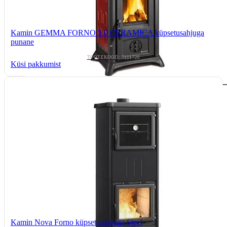
Kamin GEMMA FORNO 5.0 CERAMICA küpsetusahjuga
punane
TOOTEKOOD: 7111720
Küsi pakkumist
Kamin Nova Forno küpsetusahjuga Steel