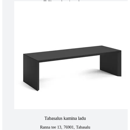
Tallinnas kaminasalong
Pärnu mnt. 139E/2, 11317, Tallinn
(+372) 677 6977
kaminakoda@kaminakoda.ee
E-R 10:00-18:30
Tartus kivi töötlemine
Tähe 127E, Tartu
(+372) 747 7107
vaino@raidkivi.ee
E-R 09:00–17:00
Tabasalus kamina ladu
Ranna tee 13, 76901, Tabasalu