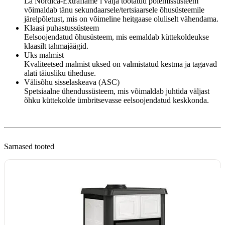
La Nordica-Extraflame’i välja töötatud põlemissüsteem
võimaldab tänu sekundaarsele/tertsiaarsele õhusüsteemile
järelpõletust, mis on võimeline heitgaase oluliselt vähendama.
Klaasi puhastussüsteem
Eelsoojendatud õhusüsteem, mis eemaldab küttekoldeukse
klaasilt tahmajäägid.
Uks malmist
Kvaliteetsed malmist uksed on valmistatud kestma ja tagavad
alati täiusliku tiheduse.
Välisõhu sisselaskeava (ASC)
Spetsiaalne ühendussüsteem, mis võimaldab juhtida väljast
õhku küttekolde ümbritsevasse eelsoojendatud keskkonda.
Sarnased tooted