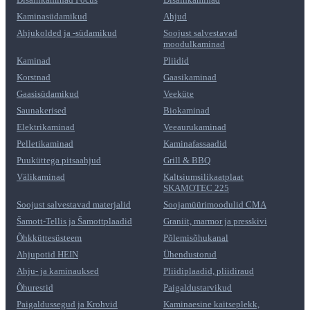
Kaminasüdamikud
Ahjud
Ahjukolded ja -südamikud
Soojust salvestavad
moodulkaminad
Kaminad
Pliidid
Korstnad
Gaasikaminad
Gaasisüdamikud
Veeküte
Saunakerised
Biokaminad
Elektrikaminad
Veeaurukaminad
Pelletikaminad
Kaminafassaadid
Puuküttega pitsaahjud
Grill & BBQ
Välikaminad
Kaltsiumsilikaatplaat
SKAMOTEC 225
Soojust salvestavad materjalid
Soojamüürimoodulid CMA
Šamott-Tellis ja Šamottplaadid
Graniit, marmor ja presskivi
Õhkküttesüsteem
Põlemisõhukanal
Ahjupotid HEIN
Ühendustorud
Ahju- ja kaminauksed
Pliidiplaadid, pliidiraud
Õhurestid
Paigaldustarvikud
Paigaldussegud ja Krohvid
Kaminaesine kaitseplekk,