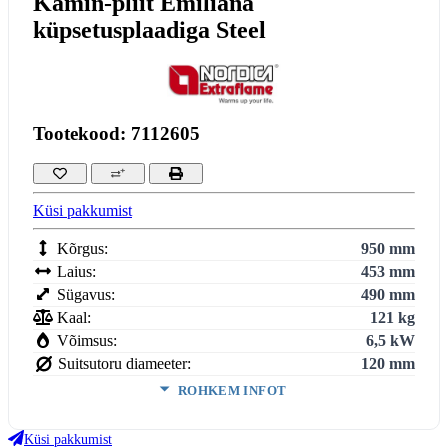
Kamin-pliit Emiliana
küpsetusplaadiga Steel
Tootekood: 7112605
Küsi pakkumist
Kõrgus:
950 mm
Laius:
453 mm
Sügavus:
490 mm
Kaal:
121 kg
Võimsus:
6,5 kW
Suitsutoru diameeter:
120 mm
ROHKEM INFOT
Köetav maht:
3
186
m
Küsi pakkumist
Kasutegur:
88.7 %