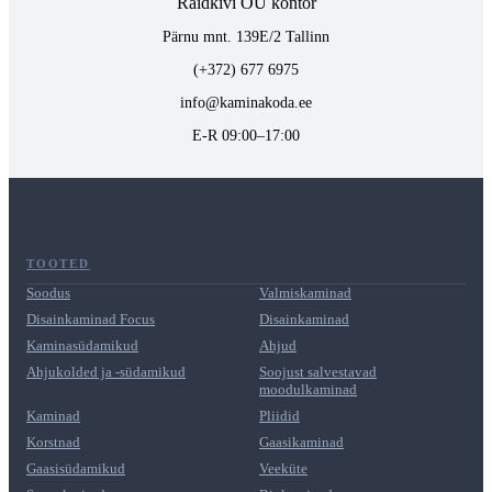
Raidkivi OÜ kontor
Pärnu mnt. 139E/2 Tallinn
(+372) 677 6975
info@kaminakoda.ee
E-R 09:00–17:00
TOOTED
Soodus
Valmiskaminad
Disainkaminad Focus
Disainkaminad
Kaminasüdamikud
Ahjud
Ahjukolded ja -südamikud
Soojust salvestavad
moodulkaminad
Kaminad
Pliidid
Korstnad
Gaasikaminad
Gaasisüdamikud
Veeküte