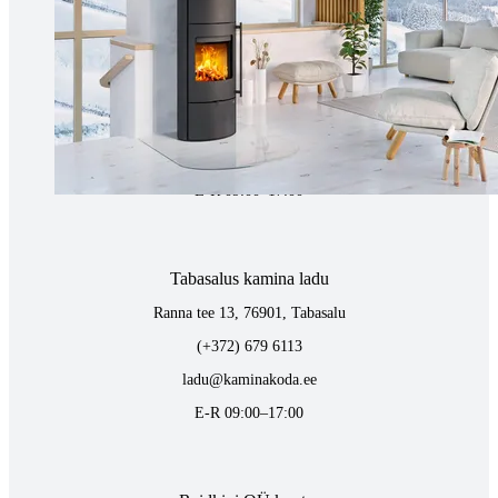
Tartus kivi töötlemine
Tähe 127E, Tartu
(+372) 747 7107
vaino@raidkivi.ee
E-R 09:00–17:00
Tabasalus kamina ladu
Ranna tee 13, 76901, Tabasalu
(+372) 679 6113
ladu@kaminakoda.ee
E-R 09:00–17:00