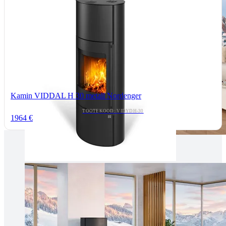
Kamin VIDDAL H 30 metall Nordenger
TOOTEKOOD: VIDYDH-30
1964 €
Tallinnas kaminasalong
Pärnu mnt. 139E/2, 11317, Tallinn
(+372) 677 6977
kaminakoda@kaminakoda.ee
E-R 10:00-18:30