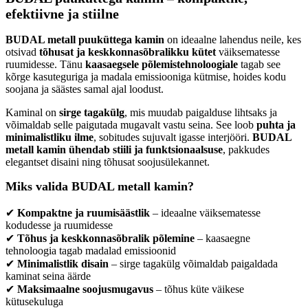
Materjal:
Teras
efektiivne ja stiilne
Vastab normidele:
EN13229, Ecodesign, BImSchV2, CE
Garantii:
5 aastat
BUDAL metall puuküttega kamin
on ideaalne lahendus neile, kes
Energiaklass:
otsivad
tõhusat ja keskkonnasõbralikku kütet
väiksematesse
ruumidesse. Tänu
kaasaegsele põlemistehnoloogiale
tagab see
VÄHEM INFOT
kõrge kasuteguriga ja madala emissiooniga kütmise, hoides kodu
soojana ja säästes samal ajal loodust.
Kaminal on
sirge tagakülg
, mis muudab paigalduse lihtsaks ja
võimaldab selle paigutada mugavalt vastu seina. See loob
puhta ja
minimalistliku ilme
, sobitudes sujuvalt igasse interjööri.
BUDAL
metall kamin ühendab stiili ja funktsionaalsuse
, pakkudes
elegantset disaini ning tõhusat soojusülekannet.
Miks valida BUDAL metall kamin?
✔
Kompaktne ja ruumisäästlik
– ideaalne väiksematesse
kodudesse ja ruumidesse
✔
Tõhus ja keskkonnasõbralik põlemine
– kaasaegne
tehnoloogia tagab madalad emissioonid
✔
Minimalistlik disain
– sirge tagakülg võimaldab paigaldada
kaminat seina äärde
✔
Maksimaalne soojusmugavus
– tõhus küte väikese
kütusekuluga