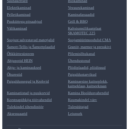
Saunakerised
Biokaminad
Elektrikaminad
Veeaurukaminad
Pelletikaminad
Kaminafassaadid
Puuküttega pitsaahjud
Grill & BBQ
Välikaminad
Kaltsiumsilikaatplaat
SKAMOTEC 225
Soojust salvestavad materjalid
Soojamüürimoodulid CMA
Šamott-Tellis ja Šamottplaadid
Graniit, marmor ja presskivi
Õhkküttesüsteem
Põlemisõhukanal
Ahjupotid HEIN
Ühendustorud
Ahju- ja kaminauksed
Pliidiplaadid, pliidiraud
Õhurestid
Paigaldustarvikud
Paigaldussegud ja Krohvid
Kaminaesine kaitseplekk,
kaitseklaas, kaitseekraan
Kaminariistad ja puukorvid
Kamina Hooldusvahendid
Korstnapühkija töövahendid
Kuumakindel värv
Tulekindel tihendinöör
Tulesüütajad
Aksessuaarid
Leiunurk