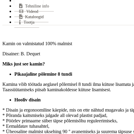
Lisainfo
Tehniline info
Kas
Videod
Sui
Kataloogid
Kes
Tootja
Mii
CO 
Sui
Kamin on valmistatud 100% malmist
Hal
Disainer: B. Dequet
Klaa
Uks
Miks just see kamin?
Mate
Pikaajaline põlemine 8 tundi
Küt
Vas
Kamina võib töötada aeglasel põlemisel 8 tundi ilma kütuse lisamata j
Gara
Taassüütamiseks piisab kaminakoldesse kütuse lisamisest.
Ener
Hooliv disain
* Disain ja ergonoomiline käepide, mis on ette nähtud mugavaks ja tä
* Põranda kaitsmiseks jalgade all olevad plastist padjad,
* Pöörlev primaarne siiber täpse põlemisõhu reguleerimiseks,
* Eemaldatav tuhasahtel,
* Üheosaline malmist uksehing 90 ° avanemiseks ja suurema täpsuse 