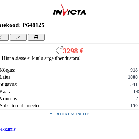
otekood: P648125
3298 €
Hinna sissse ei kuulu sirge ühendustoru!
Kõrgus:
918
Laius:
1000
Sügavus:
541
Kaal:
14
Võimsus:
7
Suitsutoru diameeter:
150
ROHKEM INFOT
msus (min-maks):
4,5 - 10,
tav maht:
pakkumist
100 - 21
tav pind:
40 - 8