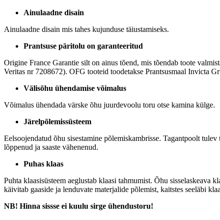
Ainulaadne disain
Ainulaadne disain mis tahes kujunduse täiustamiseks.
Prantsuse päritolu on garanteeritud
Origine France Garantie silt on ainus tõend, mis tõendab toote valmist
Veritas nr 7208672). OFG tooteid toodetakse Prantsusmaal Invicta Gr
Välisõhu ühendamise võimalus
Võimalus ühendada värske õhu juurdevoolu toru otse kamina külge.
Järelpõlemissüsteem
Eelsoojendatud õhu sisestamine põlemiskambrisse. Tagantpoolt tulev t
lõppenud ja saaste vähenenud.
Puhas klaas
Puhta klaasisüsteem aeglustab klaasi tahmumist. Õhu sisselaskeava kla
käivitab gaaside ja lenduvate materjalide põlemist, kaitstes seeläbi kla
NB! Hinna sissse ei kuulu sirge ühendustoru!