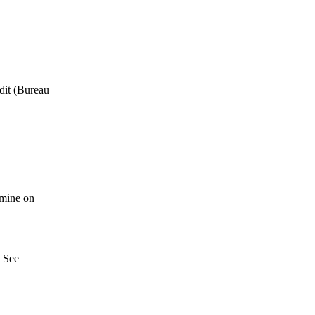
udit (Bureau
emine on
. See