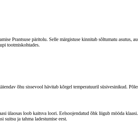
amise Prantsuse päritolu. Selle märgistuse kinnitab sõltumatu asutus, a
upi tootmiskohtades.
äiendav õhu sissevool hävitab kõrgel temperatuuril süsivesinikud. Põl
asi ülaosas loob kaitsva loori. Eelsoojendatud õhk liigub mööda klaasi
asi suitsu ja tahma ladestumise eest.