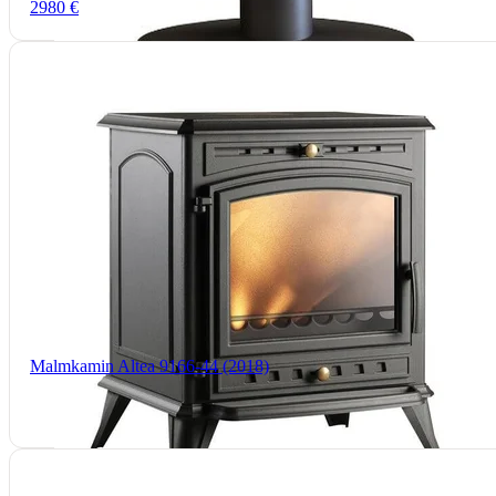
2980 €
Malmkamin Altea 9166-44 (2018)