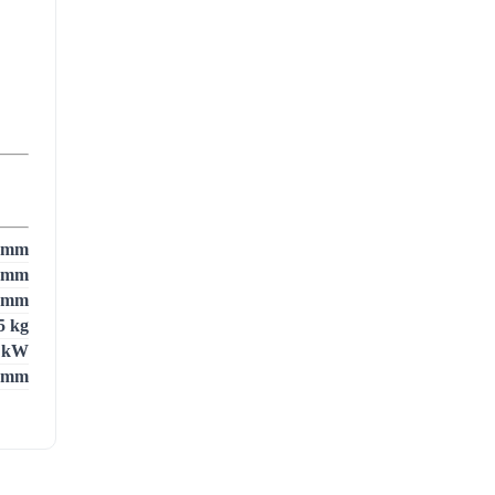
 mm
 mm
 mm
5 kg
 kW
 mm
5 kW
3
0
m
2
5
m