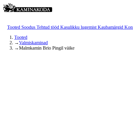
Tooted
Soodus
Tehtud tööd
Kasulikku lugemist
Kaubamärgid
Kon
Tooted
→
Valmiskaminad
→
Malmkamin Brio Pingil väike