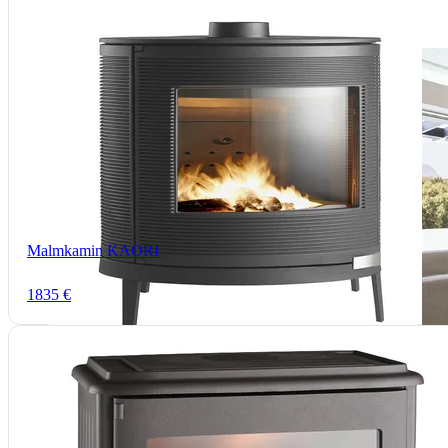
Malmkamin KAORI
1835 €