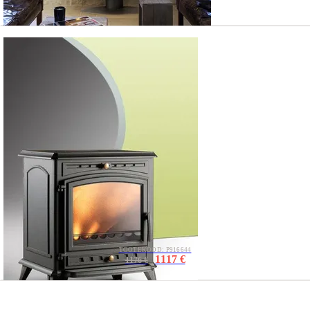
TOOTEKOOD: P916644
1117 €
1176 €