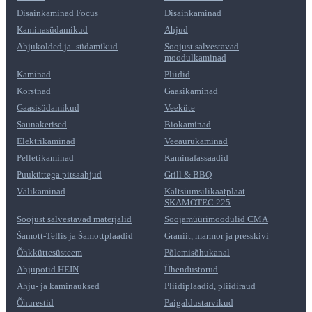
Disainkaminad Focus
Disainkaminad
Kaminasüdamikud
Ahjud
Ahjukolded ja -südamikud
Soojust salvestavad
moodulkaminad
Kaminad
Pliidid
Korstnad
Gaasikaminad
Gaasisüdamikud
Veeküte
Saunakerised
Biokaminad
Elektrikaminad
Veeaurukaminad
Pelletikaminad
Kaminafassaadid
Puuküttega pitsaahjud
Grill & BBQ
Välikaminad
Kaltsiumsilikaatplaat
SKAMOTEC 225
Soojust salvestavad materjalid
Soojamüürimoodulid CMA
Šamott-Tellis ja Šamottplaadid
Graniit, marmor ja presskivi
Õhkküttesüsteem
Põlemisõhukanal
Ahjupotid HEIN
Ühendustorud
Ahju- ja kaminauksed
Pliidiplaadid, pliidiraud
Õhurestid
Paigaldustarvikud