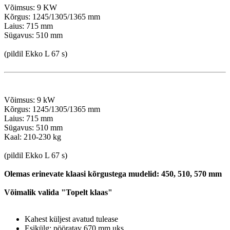
Võimsus: 9 KW

Kõrgus: 1245/1305/1365 mm

Laius: 715 mm

Sügavus: 510 mm

(pildil Ekko L 67 s)

Võimsus: 9 kW

Kõrgus: 1245/1305/1365 mm

Laius: 715 mm

Sügavus: 510 mm

Kaal: 210-230 kg

(pildil Ekko L 67 s)

Olemas erinevate klaasi kõrgustega mudelid: 450, 510, 570 mm
Kahest küljest avatud tulease
Esikülg: pööratav 670 mm uks