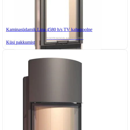
Kaminasüdamik Lina 4580 h/s TV kahepoolne
TOOTEKOOD: 66/1190-3930
Küsi pakkumist