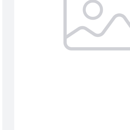
Tallinnas kaminasalong
Pärnu mnt. 139E/2, 11317, Tallinn
(+372) 677 6977
kaminakoda@kaminakoda.ee
E-R 10:00-18:30
Tartus kivi töötlemine
Tähe 127E, Tartu
(+372) 747 7107
vaino@raidkivi.ee
E-R 09:00–17:00
Tabasalus kamina ladu