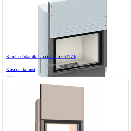
Kaminasüdamik Lina 6751 h ∙ 6757 h
TOOTEKOOD: 66/1360-3030
Küsi pakkumist