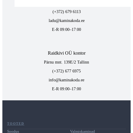
Ranna tee 13, 76901, Tabasalu
(+372) 679 6113
ladu@kaminakoda.ee
E-R 09:00–17:00
Raidkivi OÜ kontor
Pärnu mnt. 139E/2 Tallinn
(+372) 677 6975
info@kaminakoda.ee
E-R 09:00–17:00
TOOTED
Soodus
Valmiskaminad