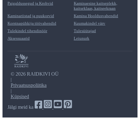
Paigaldussegud ja Krohvid
Kaminaesine kaitseplekk,
kaitseklaas, kaitseekraan
Kaminariistad ja puukorvid
Kamina Hooldusvahendid
Korstnapühkija töövahendid
Kuumakindel värv
Tulekindel tihendinöör
Tulesüütajad
Aksessuaarid
Leiunurk
©
2026 RAIDKIVI OÜ
|
Privaatsuspoliitika
|
Küpsised
Jälgi meid ka