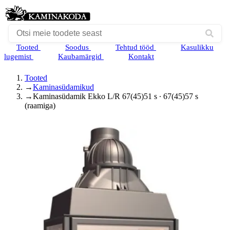
Tooted
Soodus
Tehtud tööd
Kasulikku
lugemist
Kaubamärgid
Kontakt
Tooted
→
Kaminasüdamikud
→
Kaminasüdamik Ekko L/R 67(45)51 s ∙ 67(45)57 s
(raamiga)