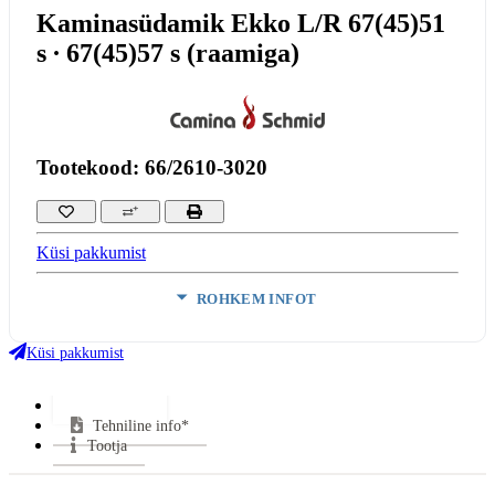
Kaminasüdamik Ekko L/R 67(45)51
s ∙ 67(45)57 s (raamiga)
Tootekood: 66/2610-3020
Küsi pakkumist
ROHKEM INFOT
Klaasi kuju:
Küljeklaasiga
Uks avaneb:
Küljele
Küsi pakkumist
Garantii:
5 aastat
Lisainfo*
VÄHEM INFOT
Tehniline info*
Tootja