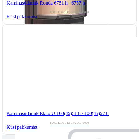
Kaminasüdamik Ronda 6751 h ∙ 6757 h
TOOTEKOOD: 66/3360-0030
Küsi pakkumist
Kaminasüdamik Ekko U 100(45)51 h ∙ 100(45)57 h
TOOTEKOOD: 64/2561-3030
Küsi pakkumist