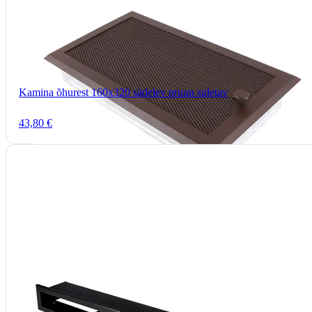
Kamina õhurest 160x320 sädelev pruun suletav
43,80 €