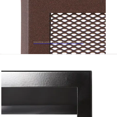
TOOTEKOOD: REST-16X32-PRUUN-G-SUL