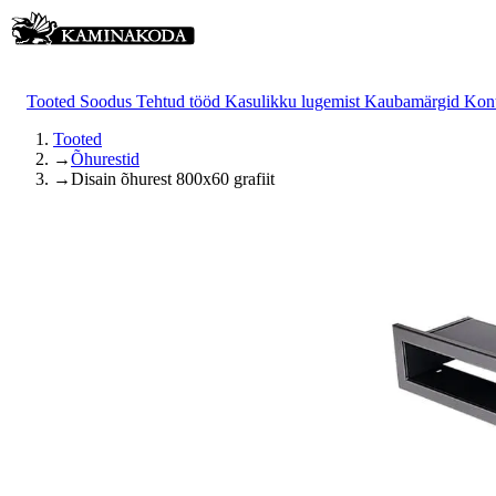
Tooted
Soodus
Tehtud tööd
Kasulikku lugemist
Kaubamärgid
Kon
Tooted
→
Õhurestid
→
Disain õhurest 800x60 grafiit