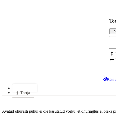
To
Vär
Küsi 
Lisainfo
Tootja
Avatud õhuresti puhul ei ole kasutatud võrku, et õhuringlus ei oleks pii