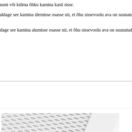
uumi või külma õhku kamina kasti sisse.
ldage see kamina ülemisse osasse nii, et õhu sissevoolu ava on suunat
age see kamina alumisse osasse nii, et õhu sissevoolu ava on suunatud