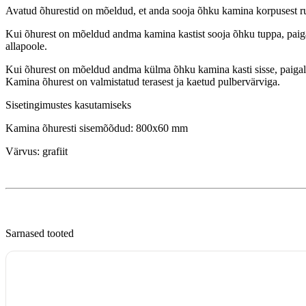
Avatud õhurestid on mõeldud, et anda sooja õhku kamina korpusest r
Kui õhurest on mõeldud andma kamina kastist sooja õhku tuppa, paiga
allapoole.
Kui õhurest on mõeldud andma külma õhku kamina kasti sisse, paigald
Kamina õhurest on valmistatud terasest ja kaetud pulbervärviga.
Sisetingimustes kasutamiseks
Kamina õhuresti sisemõõdud: 800x60 mm
Värvus: grafiit
Sarnased tooted