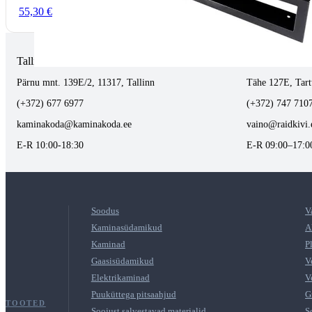
55,30 €
Tallinnas kaminasalong
Tartus kivi töö
Pärnu mnt. 139E/2, 11317, Tallinn
Tähe 127E, Tart
(+372) 677 6977
(+372) 747 710
kaminakoda@kaminakoda.ee
vaino@raidkivi.
E-R 10:00-18:30
E-R 09:00–17:0
Soodus
V
Kaminasüdamikud
A
Kaminad
P
Gaasisüdamikud
V
Elektrikaminad
V
Puuküttega pitsaahjud
G
TOOTED
Soojust salvestavad materjalid
S