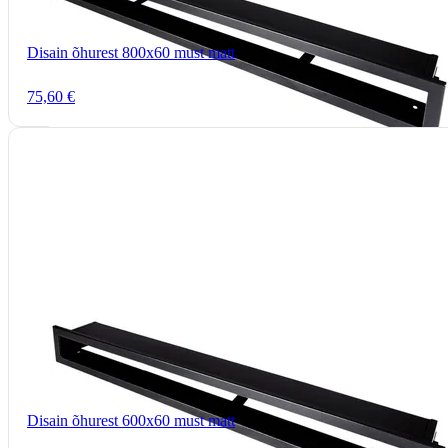
Disain õhurest 800x60 must matt
75,60 €
Disain õhurest 600x60 must matt