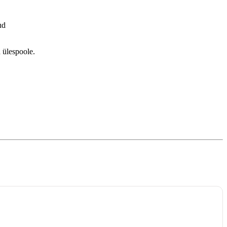
ud
 ülespoole.