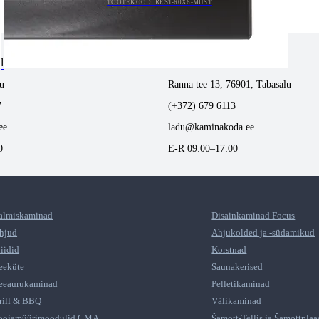
TOOTEKOOD: REST-60X6-MUST
tlemine
Tabasalus kamina ladu
u
Ranna tee 13, 76901, Tabasalu
7
(+372) 679 6113
ee
ladu@kaminakoda.ee
0
E-R 09:00–17:00
almiskaminad
Disainkaminad Focus
hjud
Ahjukolded ja -südamikud
liidid
Korstnad
eeküte
Saunakerised
eeaurukaminad
Pelletikaminad
rill & BBQ
Välikaminad
oojamüürimoodulid CMA
Šamott-Tellis ja Šamottplaa