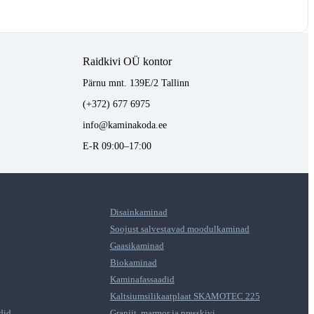
Raidkivi OÜ kontor
Pärnu mnt. 139E/2 Tallinn
(+372) 677 6975
info@kaminakoda.ee
E-R 09:00–17:00
Disainkaminad
Soojust salvestavad moodulkaminad
Gaasikaminad
Biokaminad
Kaminafassaadid
Kaltsiumsilikaatplaat SKAMOTEC 225
did
Graniit, marmor ja presskivi