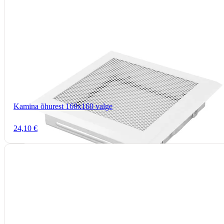
Kamina õhurest 160x160 valge
24,10 €