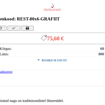
otekood: REST-80x6-GRAFIIT
75,60 €
Kõrgus:
60
Laius:
800
ROHKEM INFOT
v:
Gr
pakkumist
VÄHEM INFOT
ratud nagu on traditsioonilistel õhurestidel.