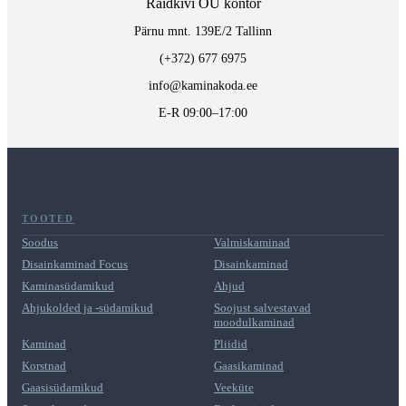
Raidkivi OÜ kontor
Pärnu mnt. 139E/2 Tallinn
(+372) 677 6975
info@kaminakoda.ee
E-R 09:00–17:00
TOOTED
Soodus
Valmiskaminad
Disainkaminad Focus
Disainkaminad
Kaminasüdamikud
Ahjud
Ahjukolded ja -südamikud
Soojust salvestavad
moodulkaminad
Kaminad
Pliidid
Korstnad
Gaasikaminad
Gaasisüdamikud
Veeküte