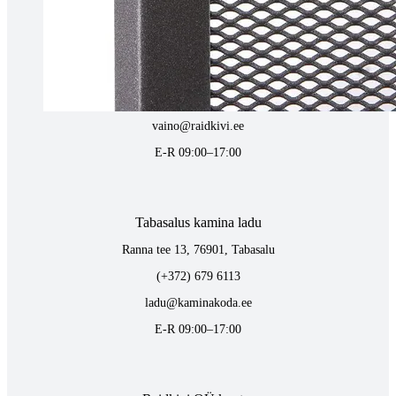
Tartus kivi töötlemine
Tähe 127E, Tartu
(+372) 747 7107
vaino@raidkivi.ee
E-R 09:00–17:00
Tabasalus kamina ladu
Ranna tee 13, 76901, Tabasalu
(+372) 679 6113
ladu@kaminakoda.ee
E-R 09:00–17:00