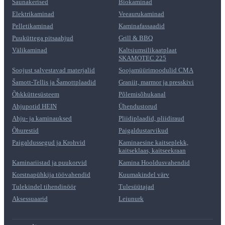
Saunakerised
Biokaminad
Elektrikaminad
Veeaurukaminad
Pelletikaminad
Kaminafassaadid
Puuküttega pitsaahjud
Grill & BBQ
Välikaminad
Kaltsiumsilikaatplaat
SKAMOTEC 225
Soojust salvestavad materjalid
Soojamüürimoodulid CMA
Šamott-Tellis ja Šamottplaadid
Graniit, marmor ja presskivi
Õhkküttesüsteem
Põlemisõhukanal
Ahjupotid HEIN
Ühendustorud
Ahju- ja kaminauksed
Pliidiplaadid, pliidiraud
Õhurestid
Paigaldustarvikud
Paigaldussegud ja Krohvid
Kaminaesine kaitseplekk,
kaitseklaas, kaitseekraan
Kaminariistad ja puukorvid
Kamina Hooldusvahendid
Korstnapühkija töövahendid
Kuumakindel värv
Tulekindel tihendinöör
Tulesüütajad
Aksessuaarid
Leiunurk