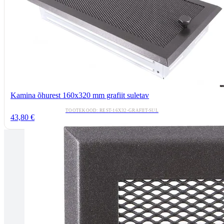
Kamina õhurest 160x320 mm grafiit suletav
TOOTEKOOD: REST-16X32-GRAFIIT-SUL
43,80 €
Tallinnas kaminasalong
Pärnu mnt. 139E/2, 11317, Tallinn
(+372) 677 6977
kaminakoda@kaminakoda.ee
E-R 10:00-18:30