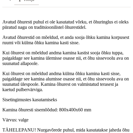
Avatud õhuresti puhul ei ole kasutatud võrku, et õhuringlus ei oleks
piiratud nagu on traditsioonilistel õhurestidel.
Avatud õhurestid on mõeldud, et anda sooja õhku kamina korpusest
ruumi või külma õhku kamina kasti sisse.
Kui õhurest on mõeldud andma kamina kastist sooja õhku tuppa,
paigaldage see kamina ülemisse osasse nii, et õhu sissevoolu ava on
suunatud allapoole.
Kui õhurest on mõeldud andma külma õhku kamina kasti sisse,
paigaldage see kamina alumisse osasse nii, et õhu sissevoolu ava on
suunatud ülespoole. Kamina õhurest on valmistatud terasest ja
kaetud pulbervärviga.
Sisetingimustes kasutamiseks
Kamina õhuresti sisemõõdud: 800x400x60 mm
Värvus: valge
TÄHELEPANU! Nurgavõrede puhul, mida kasutatakse jaheda õhu