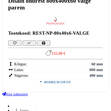
Disain õhurest 800x400x60 valge
parem
Tootekood: REST-NP-80x40x6-VALGE
155,90 €
Kõrgus:
60 mm
Laius:
800 mm
Sügavus:
400 mm
ROHKEM INFOT
Värv:
Valge
Küsi pakkumist
VÄHEM INFOT
Lisainfo
Tootja