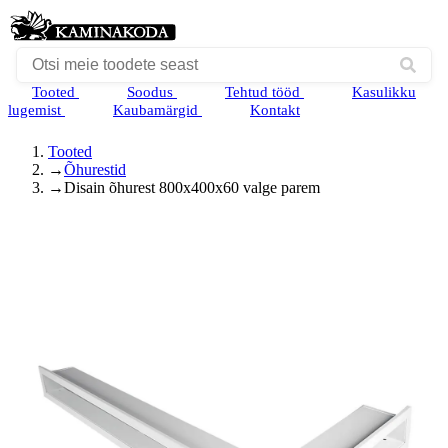
Tooted
Soodus
Tehtud tööd
Kasulikku
lugemist
Kaubamärgid
Kontakt
Tooted
→
Õhurestid
→
Disain õhurest 800x400x60 valge parem