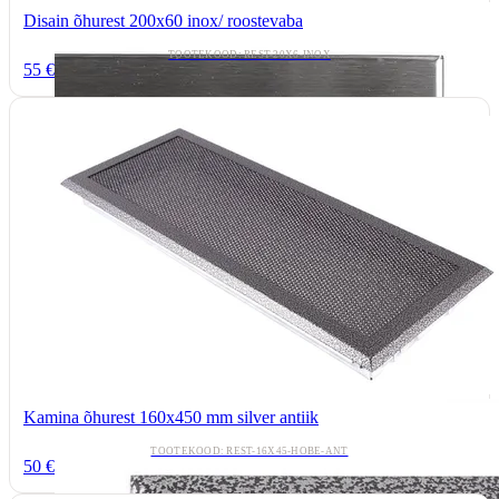
Disain õhurest 200x60 inox/ roostevaba
TOOTEKOOD: REST-20X6-INOX
55 €
Kamina õhurest 160x450 mm silver antiik
TOOTEKOOD: REST-16X45-HOBE-ANT
50 €