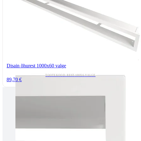
Disain õhurest 1000x60 valge
TOOTEKOOD: REST-100X6-VALGE
89,70 €
Tallinnas kaminasalong
Pärnu mnt. 139E/2, 11317, Tallinn
(+372) 677 6977
kaminakoda@kaminakoda.ee
E-R 10:00-18:30