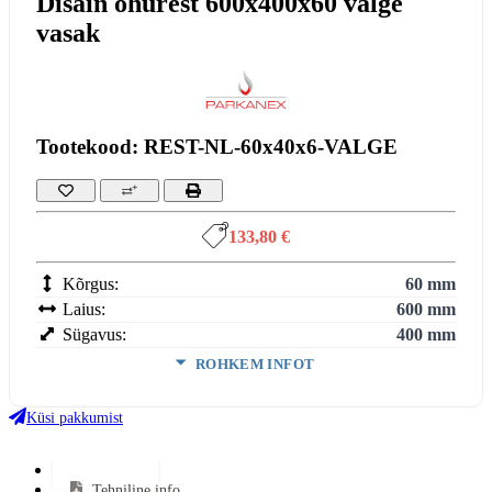
Disain õhurest 600x400x60 valge
vasak
Tootekood: REST-NL-60x40x6-VALGE
133,80 €
Kõrgus:
60 mm
Laius:
600 mm
Sügavus:
400 mm
ROHKEM INFOT
Värv:
Valge
Küsi pakkumist
VÄHEM INFOT
Lisainfo
Tehniline info