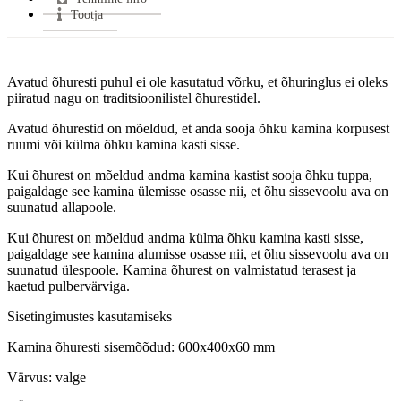
Tootja
Avatud õhuresti puhul ei ole kasutatud võrku, et õhuringlus ei oleks
piiratud nagu on traditsioonilistel õhurestidel.
Avatud õhurestid on mõeldud, et anda sooja õhku kamina korpusest
ruumi või külma õhku kamina kasti sisse.
Kui õhurest on mõeldud andma kamina kastist sooja õhku tuppa,
paigaldage see kamina ülemisse osasse nii, et õhu sissevoolu ava on
suunatud allapoole.
Kui õhurest on mõeldud andma külma õhku kamina kasti sisse,
paigaldage see kamina alumisse osasse nii, et õhu sissevoolu ava on
suunatud ülespoole. Kamina õhurest on valmistatud terasest ja
kaetud pulbervärviga.
Sisetingimustes kasutamiseks
Kamina õhuresti sisemõõdud: 600x400x60 mm
Värvus: valge