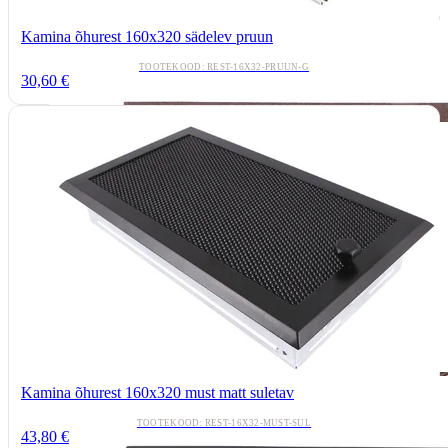
Kamina õhurest 160x320 sädelev pruun
TOOTEKOOD: REST-16X32-PRUUN-G
30,60 €
Kamina õhurest 160x320 must matt suletav
TOOTEKOOD: REST-16X32-MUST-SUL
43,80 €