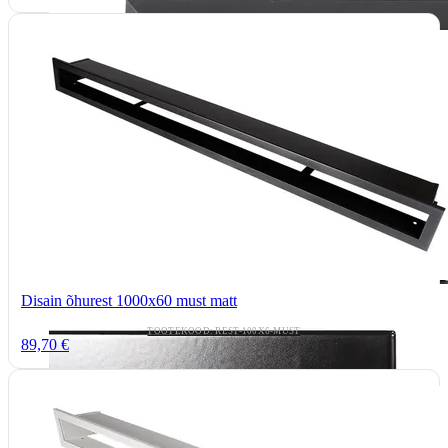
Disain õhurest 1000x60 must matt
TOOTEKOOD: REST-100X6-MUST
89,70 €