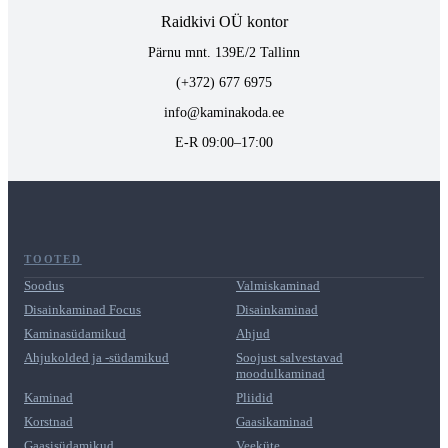
Raidkivi OÜ kontor
Pärnu mnt. 139E/2 Tallinn
(+372) 677 6975
info@kaminakoda.ee
E-R 09:00–17:00
TOOTED
Soodus
Valmiskaminad
Disainkaminad Focus
Disainkaminad
Kaminasüdamikud
Ahjud
Ahjukolded ja -südamikud
Soojust salvestavad
moodulkaminad
Kaminad
Pliidid
Korstnad
Gaasikaminad
Gaasisüdamikud
Veeküte