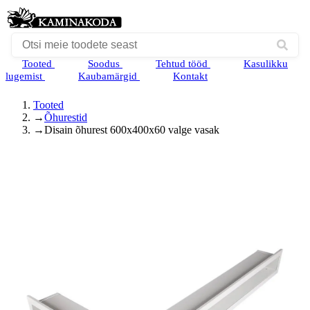
Tooted
Soodus
Tehtud tööd
Kasulikku
lugemist
Kaubamärgid
Kontakt
Tooted
→
Õhurestid
→
Disain õhurest 600x400x60 valge vasak