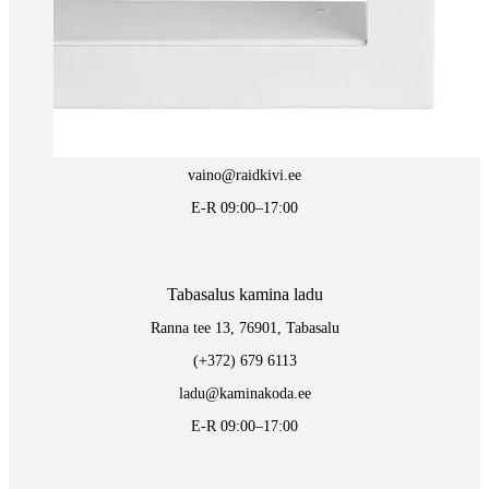
Tartus kivi töötlemine
Tähe 127E, Tartu
(+372) 747 7107
vaino@raidkivi.ee
E-R 09:00–17:00
Tabasalus kamina ladu
Ranna tee 13, 76901, Tabasalu
(+372) 679 6113
ladu@kaminakoda.ee
E-R 09:00–17:00