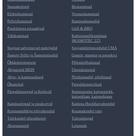
Saunakerised
Biokaminad
Elektrikaminad
Veeaurukaminad
Pelletikaminad
Kaminafassaadid
Puuküttega pitsaahjud
Grill & BBQ
Välikaminad
Kaltsiumsilikaatplaat
SKAMOTEC 225
Soojust salvestavad materjalid
Soojamüürimoodulid CMA
Šamott-Tellis ja Šamottplaadid
Graniit, marmor ja presskivi
Õhkküttesüsteem
Põlemisõhukanal
Ahjupotid HEIN
Ühendustorud
Ahju- ja kaminauksed
Pliidiplaadid, pliidiraud
Õhurestid
Paigaldustarvikud
Paigaldussegud ja Krohvid
Kaminaesine kaitseplekk,
kaitseklaas, kaitseekraan
Kaminariistad ja puukorvid
Kamina Hooldusvahendid
Korstnapühkija töövahendid
Kuumakindel värv
Tulekindel tihendinöör
Tulesüütajad
Aksessuaarid
Leiunurk