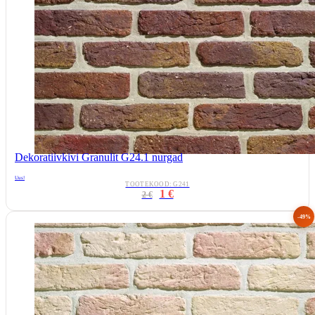
Dekoratiivkivi Granulit G24.1 nurgad
Uus!
TOOTEKOOD: G241
1 €
2 €
-49%