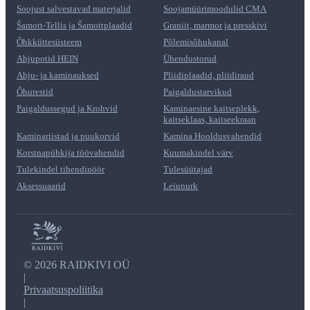
Soojust salvestavad materjalid
Soojamüürimoodulid CMA
Šamott-Tellis ja Šamottplaadid
Graniit, marmor ja presskivi
Õhkküttesüsteem
Põlemisõhukanal
Ahjupotid HEIN
Ühendustorud
Ahju- ja kaminauksed
Pliidiplaadid, pliidiraud
Õhurestid
Paigaldustarvikud
Paigaldussegud ja Krohvid
Kaminaesine kaitseplekk,
kaitseklaas, kaitseekraan
Kaminariistad ja puukorvid
Kamina Hooldusvahendid
Korstnapühkija töövahendid
Kuumakindel värv
Tulekindel tihendinöör
Tulesüütajad
Aksessuaarid
Leiunurk
©
2026 RAIDKIVI OÜ
|
Privaatsuspoliitika
|