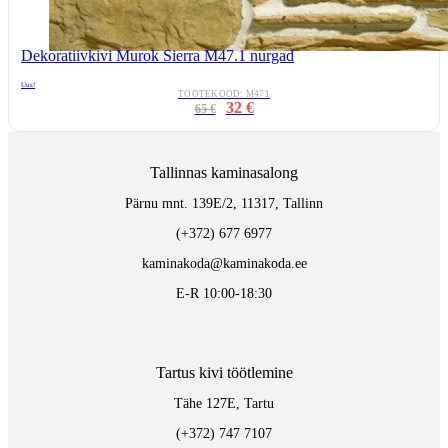
Dekoratiivkivi Murok Sierra M47.1 nurgad
Uus!
TOOTEKOOD: M471
32 €
65 €
Tallinnas kaminasalong
Pärnu mnt. 139E/2, 11317, Tallinn
(+372) 677 6977
kaminakoda@kaminakoda.ee
E-R 10:00-18:30
Tartus kivi töötlemine
Tähe 127E, Tartu
(+372) 747 7107