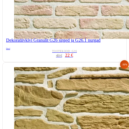
Dekoratiivkivi Granulit G26 sirged ja G26.1 nurgad
Uus!
TOOTEKOOD: G26
22 €
43 €
-51%