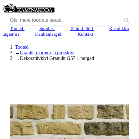
Tooted
Soodus
Tehtud tööd
Kasulikku
lugemist
Kaubamärgid
Kontakt
Tooted
→
Graniit, marmor ja presskivi
→
Dekoratiivkivi Granulit G57.1 nurgad