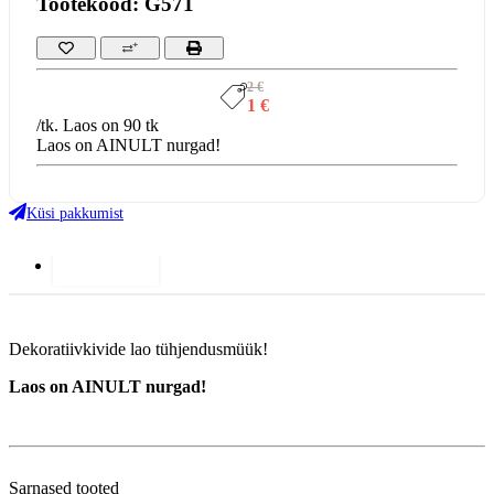
Tootekood: G571
2 €
1 €
/tk. Laos on 90 tk
Laos on AINULT nurgad!
Küsi pakkumist
Lisainfo
Dekoratiivkivide lao tühjendusmüük!
Laos on AINULT nurgad!
Sarnased tooted