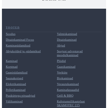
TOOTED
Soodus
Valmiskaminad
Disainkaminad Focus
Disainkaminad
Kaminasüdamikud
Ahjud
Ahjukolded ja -südamikud
Soojust salvestavad
moodulkaminad
Kaminad
Pliidid
Korstnad
Gaasikaminad
Gaasisüdamikud
Veeküte
Saunakerised
Biokaminad
Elektrikaminad
Veeaurukaminad
Pelletikaminad
Kaminafassaadid
Puuküttega pitsaahjud
Grill & BBQ
Välikaminad
Kaltsiumsilikaatplaat
SKAMOTEC 225