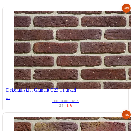
-50%
Dekoratiivkivi Granulit G23.1 nurgad
Uus!
TOOTEKOOD: G231
1 €
2 €
-50%