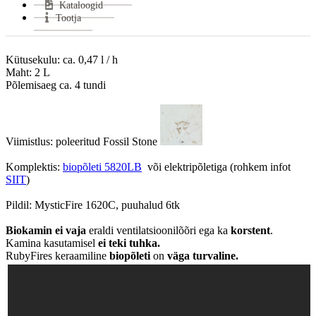
Kataloogid
VÄHEM INFOT
Tootja
Kütusekulu: ca. 0,47 l / h

Maht: 2 L

Põlemisaeg ca. 4 tundi

Viimistlus: poleeritud Fossil Stone 
Komplektis: 
biopõleti 5820LB
  või elektripõletiga (rohkem infot 
SIIT
)

Pildil: MysticFire 1620C, puuhalud 6tk

Biokamin
ei vaja
 eraldi ventilatsioonilõõri ega ka 
korstent
. 
Kamina kasutamisel 
ei teki tuhka.
RubyFires keraamiline 
biopõleti
 on 
väga turvaline.