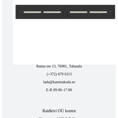
Tartus kivi töötlemine
Tähe 127E, Tartu
(+372) 747 7107
vaino@raidkivi.ee
E-R 09:00–17:00
Tabasalus kamina ladu
Ranna tee 13, 76901, Tabasalu
(+372) 679 6113
ladu@kaminakoda.ee
E-R 09:00–17:00
Raidkivi OÜ kontor