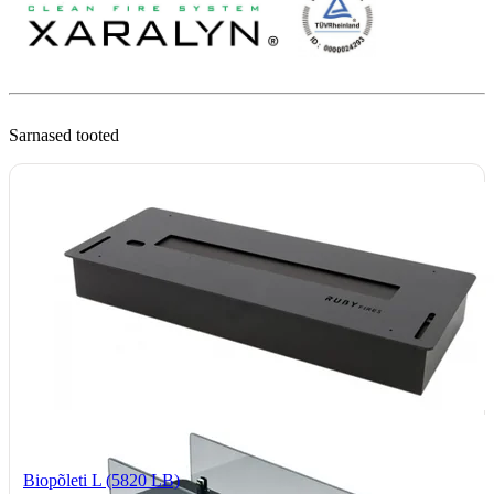
Sarnased tooted
Biopõleti L (5820 LB)