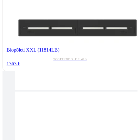
Biopõleti XXL (11814LB)
TOOTEKOOD: 11814LB
1363 €
Tallinnas kaminasalong
Pärnu mnt. 139E/2, 11317, Tallinn
(+372) 677 6977
kaminakoda@kaminakoda.ee
E-R 10:00-18:30