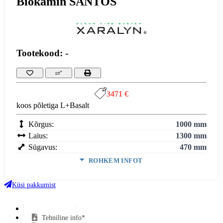
Biokamin SANTOS
Tootekood: -
3471 €
koos põletiga L+Basalt
Kõrgus:
1000 mm
Laius:
1300 mm
Sügavus:
470 mm
ROHKEM INFOT
Suitsutoru ühendus:
Ei vaja
Klaasi kuju:
Avatud
Küsi pakkumist
Uks avaneb:
Avatud
Kütus:
Bio
Lisainfo*
Tehniline info*
Garantii:
2 aastat