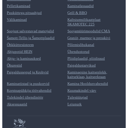
Pelletikaminad
Kaminafassaadid
Puuküttega pitsaahjud
Grill & BBQ
Välikaminad
Kaltsiumsilikaatplaat
SKAMOTEC 225
Soojust salvestavad materjalid
Soojamüürimoodulid CMA
Šamott-Tellis ja Šamottplaadid
Graniit, marmor ja presskivi
Õhkküttesüsteem
Põlemisõhukanal
Ahjupotid HEIN
Ühendustorud
Ahju- ja kaminauksed
Pliidiplaadid, pliidiraud
Õhurestid
Paigaldustarvikud
Paigaldussegud ja Krohvid
Kaminaesine kaitseplekk,
kaitseklaas, kaitseekraan
Kaminariistad ja puukorvid
Kamina Hooldusvahendid
Korstnapühkija töövahendid
Kuumakindel värv
Tulekindel tihendinöör
Tulesüütajad
Aksessuaarid
Leiunurk