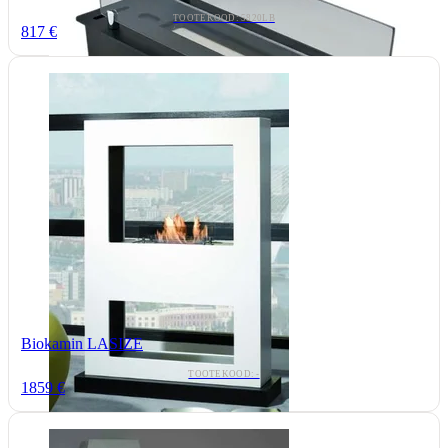
TOOTEKOOD: 5820LB
817 €
Biokamin LASIZE
TOOTEKOOD: -
1859 €