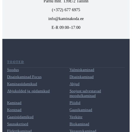
Pärnu mnt. 139E/2 Tallinn
(+372) 677 6975
info@kaminakoda.ee
E-R 09:00–17:00
TOOTED
Soodus
Valmiskaminad
Disainkaminad Focus
Disainkaminad
Kaminasüdamikud
Ahjud
Ahjukolded ja -südamikud
Soojust salvestavad
moodulkaminad
Kaminad
Pliidid
Korstnad
Gaasikaminad
Gaasisüdamikud
Veeküte
Saunakerised
Biokaminad
Elektrikaminad
Veeaurukaminad