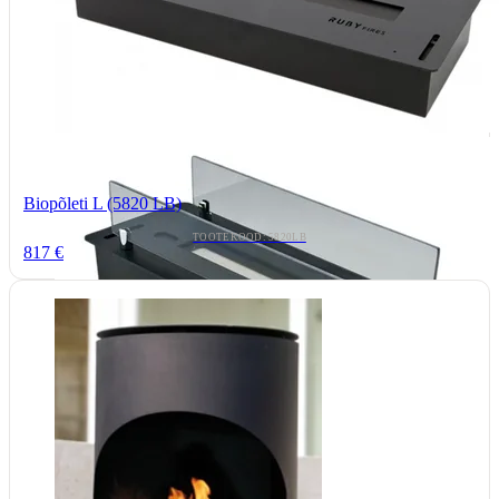
Biopõleti L (5820 LB)
TOOTEKOOD: 5820LB
817 €