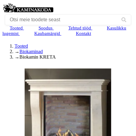
Tooted
Soodus
Tehtud tööd
Kasulikku
lugemist
Kaubamärgid
Kontakt
Tooted
→
Biokaminad
→
Biokamin KRETA