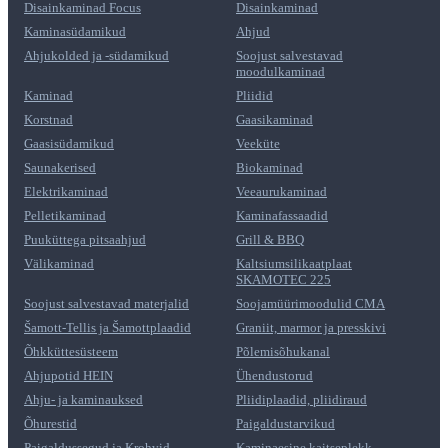
Disainkaminad Focus
Disainkaminad
Kaminasüdamikud
Ahjud
Ahjukolded ja -südamikud
Soojust salvestavad
moodulkaminad
Kaminad
Pliidid
Korstnad
Gaasikaminad
Gaasisüdamikud
Veeküte
Saunakerised
Biokaminad
Elektrikaminad
Veeaurukaminad
Pelletikaminad
Kaminafassaadid
Puuküttega pitsaahjud
Grill & BBQ
Välikaminad
Kaltsiumsilikaatplaat
SKAMOTEC 225
Soojust salvestavad materjalid
Soojamüürimoodulid CMA
Šamott-Tellis ja Šamottplaadid
Graniit, marmor ja presskivi
Õhkküttesüsteem
Põlemisõhukanal
Ahjupotid HEIN
Ühendustorud
Ahju- ja kaminauksed
Pliidiplaadid, pliidiraud
Õhurestid
Paigaldustarvikud
Paigaldussegud ja Krohvid
Kaminaesine kaitseplekk,