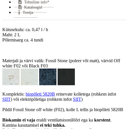
Tehniline info*
Garantii:
2 aastat
Kataloogid
VÄHEM INFOT
Tootja
Kütusekulu: ca. 0,47 l / h

Maht: 2 L

Põlemisaeg ca. 4 tundi

Materjali ja värvi valik: Fossil Stone (poleer või matt), värvid Off 
Komplektis: 
biopõleti 5820B
 erinevate kolletega (rohkem infot 
SIIT
) või elektripõletiga (rohkem infot 
SIIT
)

Pildil Fossil Stone off white (F02), kolle L tellis ja biopõleti 5820B

Biokamin
ei vaja
 eraldi ventilatsioonilõõri ega ka 
korstent
. 
Kamina kasutamisel 
ei teki tuhka.