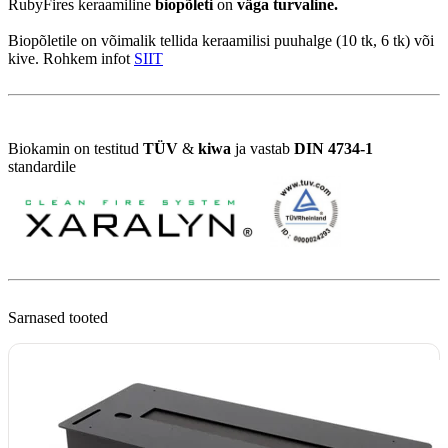
RubyFires keraamiline 
biopõleti
 on 
väga turvaline.
Biopõletile on võimalik tellida keraamilisi puuhalge (10 tk, 6 tk) või 
kive. Rohkem infot 
SIIT
Biokamin on testitud 
TÜV 
& 
kiwa
 ja vastab 
DIN 4734-1
Sarnased tooted