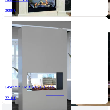
TOOTEKOOD: -
3099 €
Biokamin AMBIANCE Tunnel
TOOTEKOOD: -
3210 €