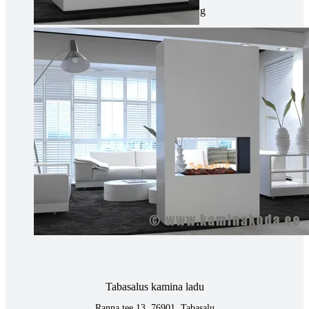
Tallinnas kaminasalong
Pärnu mnt. 139E/2, 11317, Tallinn
(+372) 677 6977
kaminakoda@kaminakoda.ee
E-R 10:00-18:30
Tartus kivi töötlemine
Tähe 127E, Tartu
(+372) 747 7107
vaino@raidkivi.ee
E-R 09:00–17:00
Tabasalus kamina ladu
Ranna tee 13, 76901, Tabasalu