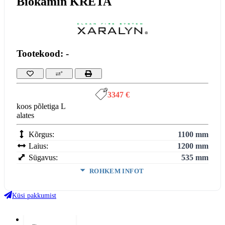
Biokamin KRETA
Tootekood: -
3347 €
koos põletiga L
alates
Kõrgus:
1100 mm
Laius:
1200 mm
Sügavus:
535 mm
ROHKEM INFOT
Suitsutoru ühendus:
Ei vaja
Klaasi kuju:
Avatud
Küsi pakkumist
Uks avaneb:
Avatud
Kütus:
Bio
Lisainfo*