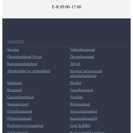
E-R 09:00–17:00
TOOTED
Soodus
Valmiskaminad
Disainkaminad Focus
Disainkaminad
Kaminasüdamikud
Ahjud
Ahjukolded ja -südamikud
Soojust salvestavad
moodulkaminad
Kaminad
Pliidid
Korstnad
Gaasikaminad
Gaasisüdamikud
Veeküte
Saunakerised
Biokaminad
Elektrikaminad
Veeaurukaminad
Pelletikaminad
Kaminafassaadid
Puuküttega pitsaahjud
Grill & BBQ
Välikaminad
Kaltsiumsilikaatplaat