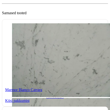
Sarnased tooted
Marmor Bianco Carrara
TOOTEKOOD: -
Küsi pakkumist