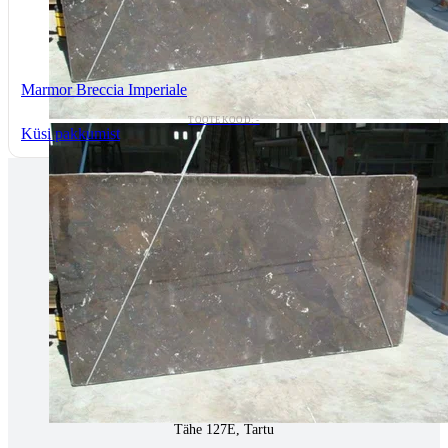
Marmor Breccia Imperiale
TOOTEKOOD: -
Küsi pakkumist
Tallinnas kaminasalong
Pärnu mnt. 139E/2, 11317, Tallinn
(+372) 677 6977
kaminakoda@kaminakoda.ee
E-R 10:00-18:30
Tartus kivi töötlemine
Tähe 127E, Tartu