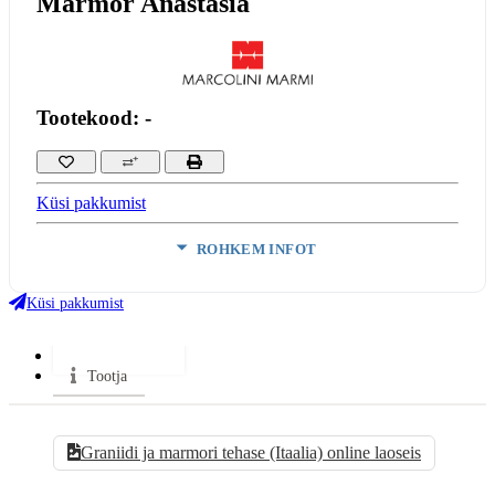
Marmor Anastasia
Tootekood: -
Küsi pakkumist
ROHKEM INFOT
Värv:
Hele
Materjal:
Marmor
Küsi pakkumist
VÄHEM INFOT
Kataloogid
Tootja
Graniidi ja marmori tehase (Itaalia) online laoseis