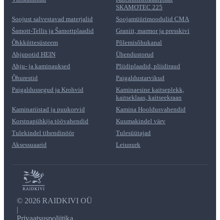
SKAMOTEC 225
Soojust salvestavad materjalid
Soojamüürimoodulid CMA
Šamott-Tellis ja Šamottplaadid
Graniit, marmor ja presskivi
Õhkküttesüsteem
Põlemisõhukanal
Ahjupotid HEIN
Ühendustorud
Ahju- ja kaminauksed
Pliidiplaadid, pliidiraud
Õhurestid
Paigaldustarvikud
Paigaldussegud ja Krohvid
Kaminaesine kaitseplekk,
kaitseklaas, kaitseekraan
Kaminariistad ja puukorvid
Kamina Hooldusvahendid
Korstnapühkija töövahendid
Kuumakindel värv
Tulekindel tihendinöör
Tulesüütajad
Aksessuaarid
Leiunurk
©
2026 RAIDKIVI OÜ
|
Privaatsuspoliitika