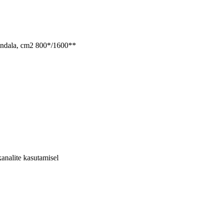
pindala, cm2 800*/1600**
kanalite kasutamisel