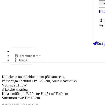
Küs
Klaa
Uks
Küsi 
Gara
Lisainfo
Tehniline info*
Tootja
Küttekeha on mõeldud puitu põletamiseks,
välisõhuga ühendus D= 12,5 cm, Suur klaasist uks
Võimsus 11 KW
3-kordse klaasiga,
Klaasi mõõdud: B 29 cm/ H 47 cm/ T 49 cm
Suitsutoru ava: D= 18 cm