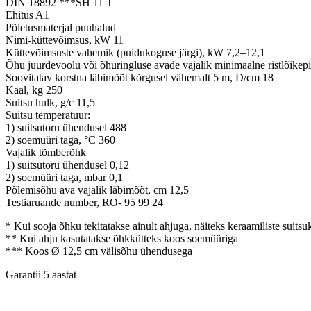
DIN 18892 ***SH 11 T
Ehitus A1
Põletusmaterjal puuhalud
Nimi-küttevõimsus, kW 11
Küttevõimsuste vahemik (puidukoguse järgi), kW 7,2–12,1
Õhu juurdevoolu või õhuringluse avade vajalik minimaalne ristlõike
Soovitatav korstna läbimõõt kõrgusel vähemalt 5 m, D/cm 18
Kaal, kg 250
Suitsu hulk, g/c 11,5
Suitsu temperatuur:
1) suitsutoru ühendusel 488
2) soemüüri taga, °C 360
Vajalik tõmberõhk
1) suitsutoru ühendusel 0,12
2) soemüüri taga, mbar 0,1
Põlemisõhu ava vajalik läbimõõt, cm 12,5
Testiaruande number, RO- 95 99 24
* Kui sooja õhku tekitatakse ainult ahjuga, näiteks keraamiliste suitsu
** Kui ahju kasutatakse õhkkütteks koos soemüüriga
*** Koos Ø 12,5 cm välisõhu ühendusega
Garantii 5 aastat