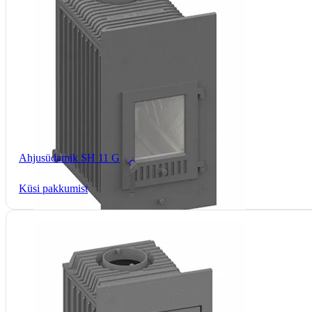
Ahjusüdamik SH 11 G
Küsi pakkumist