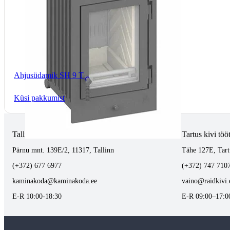
Ahjusüdamik SH 9 T
Küsi pakkumist
Tallinnas kaminasalong
Tartus kivi töö
Pärnu mnt. 139E/2, 11317, Tallinn
Tähe 127E, Tart
(+372) 677 6977
(+372) 747 710
kaminakoda@kaminakoda.ee
vaino@raidkivi.
E-R 10:00-18:30
E-R 09:00–17:0