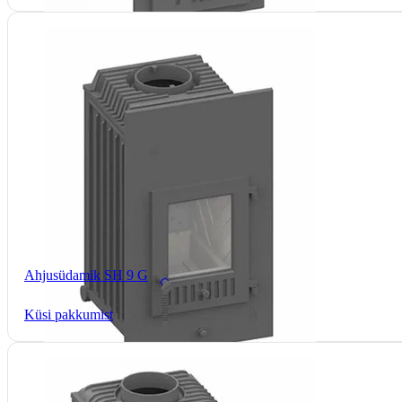
Ahjusüdamik SH 9 G
Küsi pakkumist