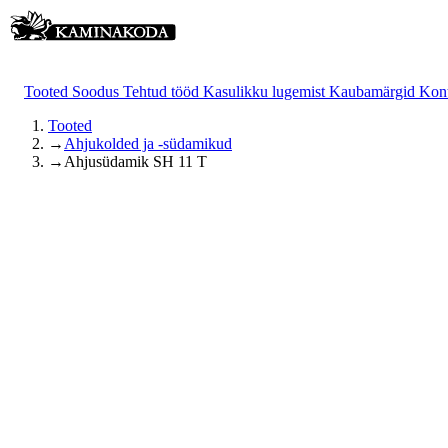
Tooted
Soodus
Tehtud tööd
Kasulikku lugemist
Kaubamärgid
Kon
Tooted
→
Ahjukolded ja -südamikud
→
Ahjusüdamik SH 11 T