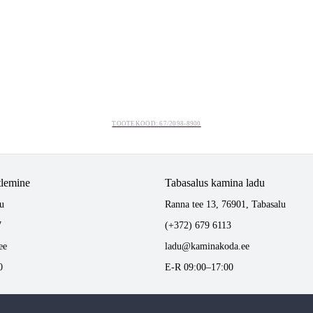
TOOTEKOOD: 67/2098-8900
tlemine
Tabasalus kamina ladu
u
Ranna tee 13, 76901, Tabasalu
7
(+372) 679 6113
ee
ladu@kaminakoda.ee
0
E-R 09:00–17:00