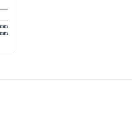
 mm
 mm
irge
jele
stat