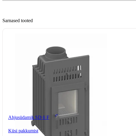
Sarnased tooted
Ahjusüdamik SD 6 F
Küsi pakkumist