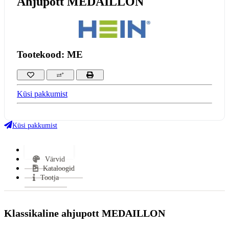
Ahjupott MEDAILLON
Tootekood: ME
Küsi pakkumist
Küsi pakkumist
Lisainfo
Värvid
Kataloogid
Tootja
Klassikaline ahjupott MEDAILLON