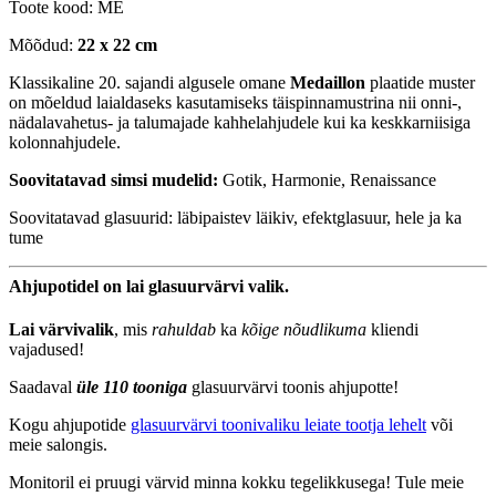
Toote kood: ME
Mõõdud:
22 x 22 cm
Klassikaline 20. sajandi algusele omane
Medaillon
plaatide muster
on mõeldud laialdaseks kasutamiseks täispinnamustrina nii onni-,
nädalavahetus- ja talumajade kahhelahjudele kui ka keskkarniisiga
kolonnahjudele.
Soovitatavad simsi mudelid:
Gotik, Harmonie, Renaissance
Soovitatavad glasuurid: läbipaistev läikiv, efektglasuur, hele ja ka
tume
Ahjupotidel on lai glasuurvärvi valik.
Lai värvivalik
, mis
rahuldab
ka
kõige nõudlikuma
kliendi
vajadused!
Saadaval
üle 110 tooniga
glasuurvärvi toonis ahjupotte!
Kogu ahjupotide
glasuurvärvi toonivaliku leiate tootja lehelt
või
meie salongis.
Monitoril ei pruugi värvid minna kokku tegelikkusega! Tule meie