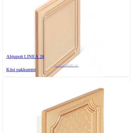
Ahjupott LINEA 28
TOOTEKOOD: LI-
Küsi pakkumist