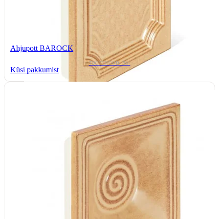
Ahjupott BAROCK
TOOTEKOOD: BA-
Küsi pakkumist