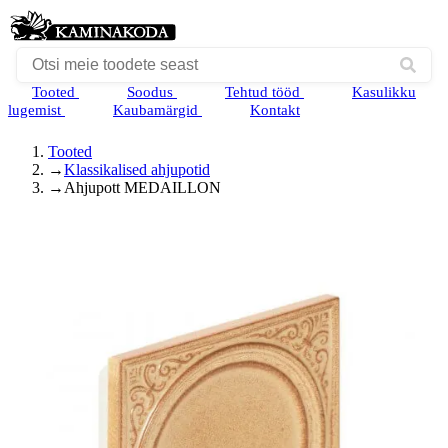
Tooted
Soodus
Tehtud tööd
Kasulikku
lugemist
Kaubamärgid
Kontakt
Tooted
→
Klassikalised ahjupotid
→
Ahjupott MEDAILLON