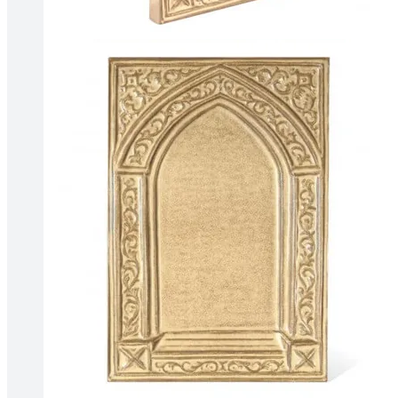
Tallinnas kaminasalong
Pärnu mnt. 139E/2, 11317, Tallinn
(+372) 677 6977
kaminakoda@kaminakoda.ee
E-R 10:00-18:30
Tartus kivi töötlemine
Tähe 127E, Tartu
(+372) 747 7107
vaino@raidkivi.ee
E-R 09:00–17:00
Tabasalus kamina ladu