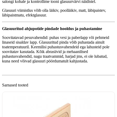
salongi kohale ja kontrollime tooni glasuurvärvi näidistel.
Glasuuri viimistlus võib olla läikiv, poolläikiv, matt, läbipaistev,
läbipaistmatu, efektglasuur.
Glasuuritud ahjupotide pindade hooldus ja puhastamine
Soovitatavad pesuvahendid: puhas vesi ja paberlapp või pehmeid
linaseid sisaldav lapp. Glasuuritud pinda võib puhastada ainult
toatemperatuuril. Keemilisi puhastusvahendeid ega lahusteid pole
soovitatav kasutada. Kõik abrasiivid ja mehaanilised
puhastusvahendid, nagu traatvammid, harjad jms, ei ole lubatud,
kuna need võivad glasuuri pöördumatult kahjustada.
Sarnased tooted