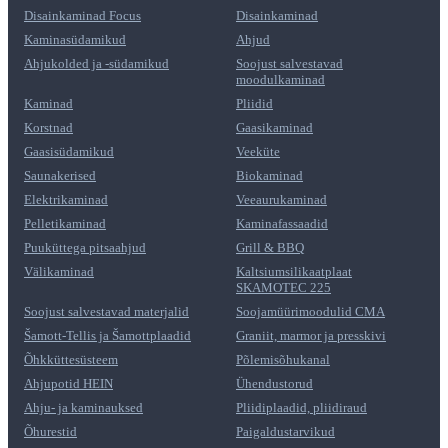
Disainkaminad Focus
Disainkaminad
Kaminasüdamikud
Ahjud
Ahjukolded ja -südamikud
Soojust salvestavad
moodulkaminad
Kaminad
Pliidid
Korstnad
Gaasikaminad
Gaasisüdamikud
Veeküte
Saunakerised
Biokaminad
Elektrikaminad
Veeaurukaminad
Pelletikaminad
Kaminafassaadid
Puuküttega pitsaahjud
Grill & BBQ
Välikaminad
Kaltsiumsilikaatplaat
SKAMOTEC 225
Soojust salvestavad materjalid
Soojamüürimoodulid CMA
Šamott-Tellis ja Šamottplaadid
Graniit, marmor ja presskivi
Õhkküttesüsteem
Põlemisõhukanal
Ahjupotid HEIN
Ühendustorud
Ahju- ja kaminauksed
Pliidiplaadid, pliidiraud
Õhurestid
Paigaldustarvikud