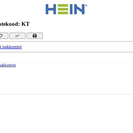
otekood: KT
i pakkumist
pakkumist