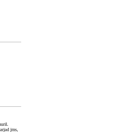
uril.
arjad jms,