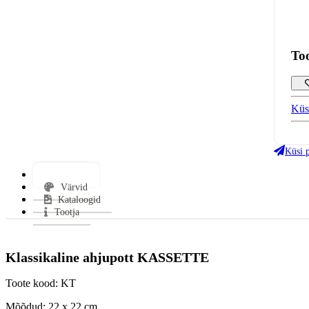
To
Küs
Küsi 
Lisainfo
Värvid
Kataloogid
Tootja
Klassikaline ahjupott KASSETTE
Toote kood: KT
Mõõdud: 22 x 22 cm