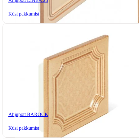
Ahjupott LINEA 25
Küsi pakkumist
Ahjupott BAROCK
Küsi pakkumist