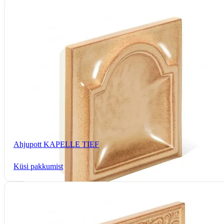
Ahjupott KAPELLE TIEF
Küsi pakkumist