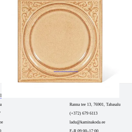
TOOTEKOOD: ME
tlemine
Tabasalus kamina ladu
u
Ranna tee 13, 76901, Tabasalu
7
(+372) 679 6113
ee
ladu@kaminakoda.ee
0
E-R 09:00–17:00