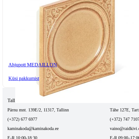
Ahjupott MEDAILLON
Küsi pakkumist
Tallinnas kaminasalong
Tartus kivi töö
Pärnu mnt. 139E/2, 11317, Tallinn
Tähe 127E, Tart
(+372) 677 6977
(+372) 747 710
kaminakoda@kaminakoda.ee
vaino@raidkivi.
E-R 10:00-18:30
E-R 09:00–17:0