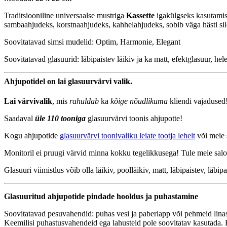
Traditsiooniline universaalse mustriga
Kassette
igakülgseks kasutamise
sambaahjudeks, korstnaahjudeks, kahhelahjudeks, sobib väga hästi si
Soovitatavad simsi mudelid: Optim, Harmonie, Elegant
Soovitatavad glasuurid: läbipaistev läikiv ja ka matt, efektglasuur, hel
Ahjupotidel on lai glasuurvärvi valik.
Lai värvivalik
, mis
rahuldab
ka
kõige nõudlikuma
kliendi vajadused
Saadaval
üle 110 tooniga
glasuurvärvi toonis ahjupotte!
Kogu ahjupotide
glasuurvärvi toonivaliku leiate tootja lehelt
või meie 
Monitoril ei pruugi värvid minna kokku tegelikkusega! Tule meie salon
Glasuuri viimistlus võib olla läikiv, poolläikiv, matt, läbipaistev, läbip
Glasuuritud ahjupotide pindade hooldus ja puhastamine
Soovitatavad pesuvahendid: puhas vesi ja paberlapp või pehmeid linase
Keemilisi puhastusvahendeid ega lahusteid pole soovitatav kasutada. 