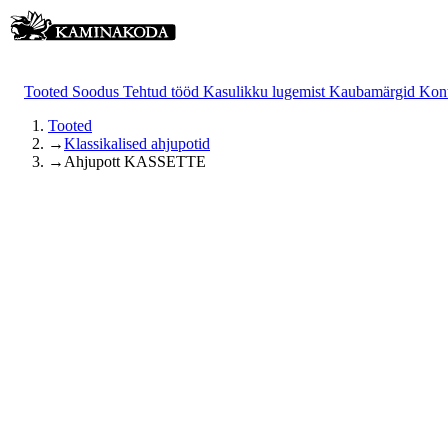
Tooted
Soodus
Tehtud tööd
Kasulikku lugemist
Kaubamärgid
Kon
Tooted
→
Klassikalised ahjupotid
→
Ahjupott KASSETTE