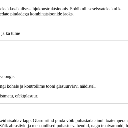
ks klassikalises ahjukonstruktsioonis. Sobib nii iseseisvateks kui ka
ledate pindadega kombinatsioonide jaoks.
e ja ka tume
!
salongis.
gi kohale ja kontrollime tooni glasuurvärvi näidistel.
aistmatu, efektglasuur.
id sisaldav lapp. Glasuuritud pinda võib puhastada ainult toatemperatu
Kõik abrasiivid ja mehaanilised puhastusvahendid, nagu traatvammid, h