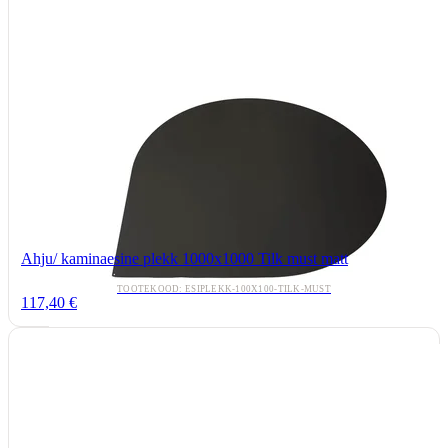
Ahju/ kaminaesine plekk 1000x1000 Tilk must matt
TOOTEKOOD: ESIPLEKK-100X100-TILK-MUST
117,40 €