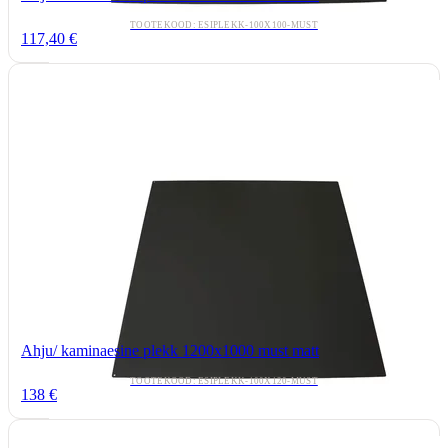
TOOTEKOOD: ESIPLEKK-100X100-MUST
117,40 €
Ahju/ kaminaesine plekk 1200x1000 must matt
TOOTEKOOD: ESIPLEKK-100X120-MUST
138 €