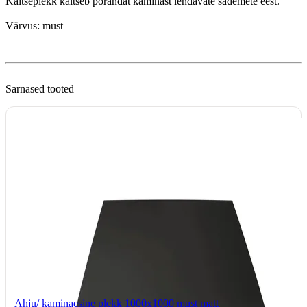
Kaitseplekk kaitseb põrandat kaminast lendavate sädemete eest.
Värvus: must
Sarnased tooted
Ahju/ kaminaesine plekk 1000x1000 must matt