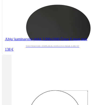
Ahju/ kaminaesine plekk 1200x1000 Ümar S must matt
TOOTEKOOD: ESIPLEKK-100X120-UMAR-S-MUST
138 €
Tallinnas kaminasalong
Pärnu mnt. 139E/2, 11317, Tallinn
(+372) 677 6977
kaminakoda@kaminakoda.ee
E-R 10:00-18:30