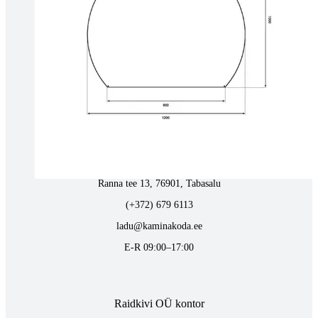
Tartus kivi töötlemine
Tähe 127E, Tartu
(+372) 747 7107
vaino@raidkivi.ee
E-R 09:00–17:00
Tabasalus kamina ladu
Ranna tee 13, 76901, Tabasalu
(+372) 679 6113
ladu@kaminakoda.ee
E-R 09:00–17:00
Raidkivi OÜ kontor