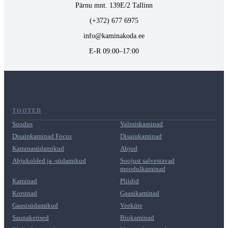
Pärnu mnt. 139E/2 Tallinn
(+372) 677 6975
info@kaminakoda.ee
E-R 09:00–17:00
TOOTED
Soodus
Valmiskaminad
Disainkaminad Focus
Disainkaminad
Kaminasüdamikud
Ahjud
Ahjukolded ja -südamikud
Soojust salvestavad
moodulkaminad
Kaminad
Pliidid
Korstnad
Gaasikaminad
Gaasisüdamikud
Veeküte
Saunakerised
Biokaminad