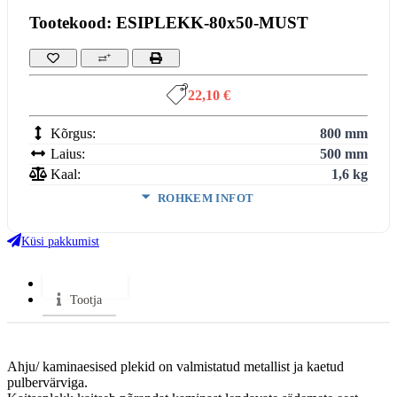
Tootekood: ESIPLEKK-80x50-MUST
22,10 €
Kõrgus:
800 mm
Laius:
500 mm
Kaal:
1,6 kg
ROHKEM INFOT
Värv:
Must
Küsi pakkumist
VÄHEM INFOT
Lisainfo
Tootja
Ahju/ kaminaesised plekid on valmistatud metallist ja kaetud
pulbervärviga.