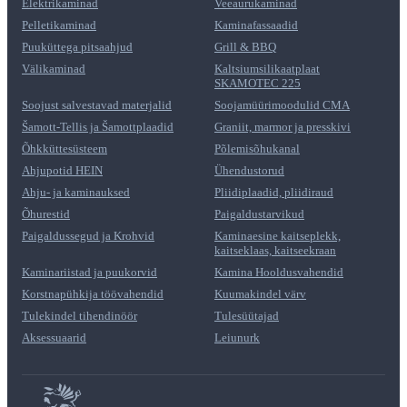
Elektrikaminad
Veeaurukaminad
Pelletikaminad
Kaminafassaadid
Puuküttega pitsaahjud
Grill & BBQ
Välikaminad
Kaltsiumsilikaatplaat
SKAMOTEC 225
Soojust salvestavad materjalid
Soojamüürimoodulid CMA
Šamott-Tellis ja Šamottplaadid
Graniit, marmor ja presskivi
Õhkküttesüsteem
Põlemisõhukanal
Ahjupotid HEIN
Ühendustorud
Ahju- ja kaminauksed
Pliidiplaadid, pliidiraud
Õhurestid
Paigaldustarvikud
Paigaldussegud ja Krohvid
Kaminaesine kaitseplekk,
kaitseklaas, kaitseekraan
Kaminariistad ja puukorvid
Kamina Hooldusvahendid
Korstnapühkija töövahendid
Kuumakindel värv
Tulekindel tihendinöör
Tulesüütajad
Aksessuaarid
Leiunurk